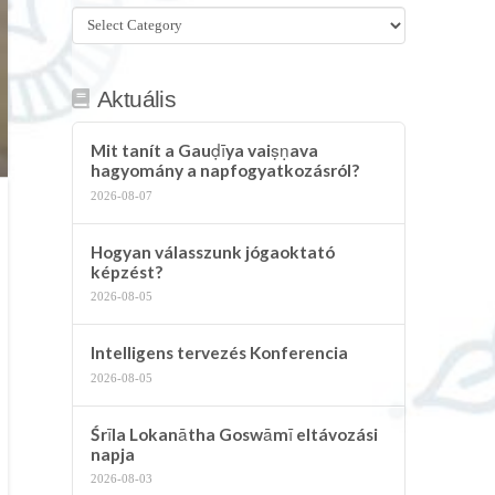
Összes
kategória
Aktuális
Mit tanít a Gauḍīya vaiṣṇava
hagyomány a napfogyatkozásról?
2026-08-07
Hogyan válasszunk jógaoktató
képzést?
2026-08-05
Intelligens tervezés Konferencia
2026-08-05
Śrīla Lokanātha Goswāmī eltávozási
napja
2026-08-03