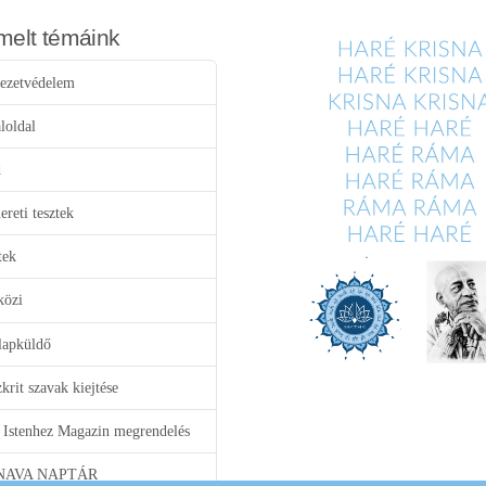
melt témáink
ezetvédelem
loldal
d
reti tesztek
tek
közi
lapküldő
krit szavak kiejtése
 Istenhez Magazin megrendelés
NAVA NAPTÁR