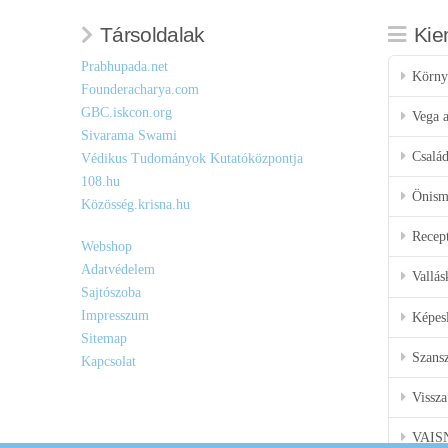
Társoldalak
Kie
Prabhupada.net
Körny
Founderacharya.com
GBC.iskcon.org
Vega a
Sivarama Swami
Csalá
Védikus Tudományok Kutatóközpontja
108.hu
Önisme
Közösség.krisna.hu
Recep
Webshop
Adatvédelem
Vallás
Sajtószoba
Impresszum
Képes
Sitemap
Szansz
Kapcsolat
Vissza
VAIS