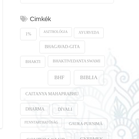
Cimkék
ASZTROLÓGIA
AYURVEDA
1%
BHAGAVAD-GITA
BHAKTIVEDANTA SWAMI
BHAKTI
BHF
BIBLIA
CAITANYA MAHAPRABHU
DHARMA
DÍVALI
FENNTARTHATÓSÁG
GAURA-PURṆIMĀ
GYERMEK