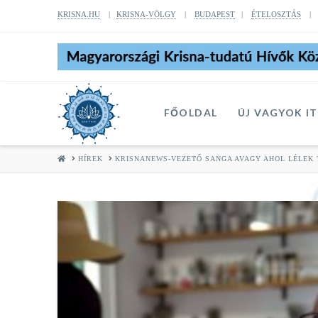
KRISNA.HU
|
KRISNA-VÖLGY
|
BUDAPEST
|
ÉTELOSZTÁS
FŐOLDAL
ÚJ VAGYOK I
HOME
HÍREK
KRISNANEWS-VEZETŐ SAṄGA AVAGY AHOL LÉLEK 