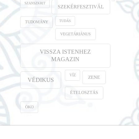
SZANSZKRIT
SZEKÉRFESZTIVÁL
TUDÁS
TUDOMÁNY
VEGETÁRIÁNUS
VISSZA ISTENHEZ
MAGAZIN
VÍZ
ZENE
VÉDIKUS
ÉTELOSZTÁS
ÖKO