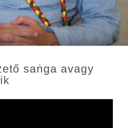
ető saṅga avagy
ik