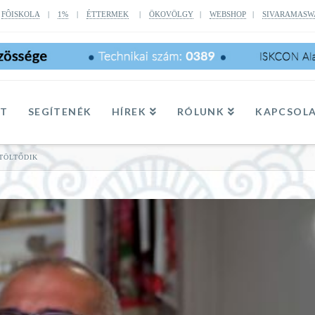
|
FÔISKOLA
|
1%
|
ÉTTERMEK
|
ÖKOVÖLGY
|
WEBSHOP
|
SIVARAMASW
TT
SEGÍTENÉK
HÍREK
RÓLUNK
KAPCSOL
TÖLTŐDIK