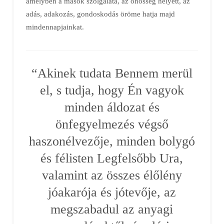
amelyben a mások szolgálata, az önösség helyett, az
adás, adakozás, gondoskodás öröme hatja majd
mindennapjainkat.
“Akinek tudata Bennem merül
el, s tudja, hogy Én vagyok
minden áldozat és
önfegyelmezés végső
haszonélvezője, minden bolygó
és félisten Legfelsőbb Ura,
valamint az összes élőlény
jóakarója és jótevője, az
megszabadul az anyagi