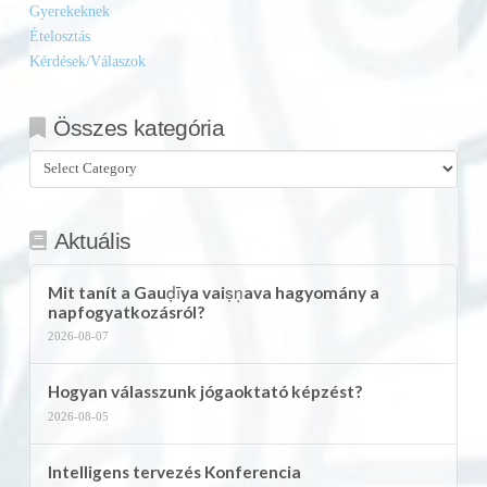
Gyerekeknek
Ételosztás
Kérdések/Válaszok
Összes kategória
Összes
kategória
Aktuális
Mit tanít a Gauḍīya vaiṣṇava hagyomány a
napfogyatkozásról?
2026-08-07
Hogyan válasszunk jógaoktató képzést?
2026-08-05
Intelligens tervezés Konferencia