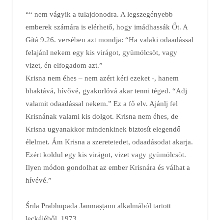
““
nem vágyik a tulajdonodra. A legszegényebb
emberek számára is elérhető, hogy imádhassák Őt. A
Gítá 9.26. versében azt mondja: “Ha valaki odaadással
felajánl nekem egy kis virágot, gyümölcsöt, vagy
vizet, én elfogadom azt.”
Krisna nem éhes – nem azért kéri ezeket -, hanem
bhaktává, hívővé, gyakorlóvá akar tenni téged. “Adj
valamit odaadással nekem.” Ez a fő elv. Ajánlj fel
Krisnának valami kis dolgot. Krisna nem éhes, de
Krisna ugyanakkor mindenkinek biztosít elegendő
élelmet. Ám Krisna a szeretetedet, odaadásodat akarja.
Ezért koldul egy kis virágot, vizet vagy gyümölcsöt.
Ilyen módon gondolhat az ember Krisnára és válhat a
hívévé.”
Śrīla
Prabhupāda
Janmāṣṭamī alkalmából tartott
leckéjéből, 1973