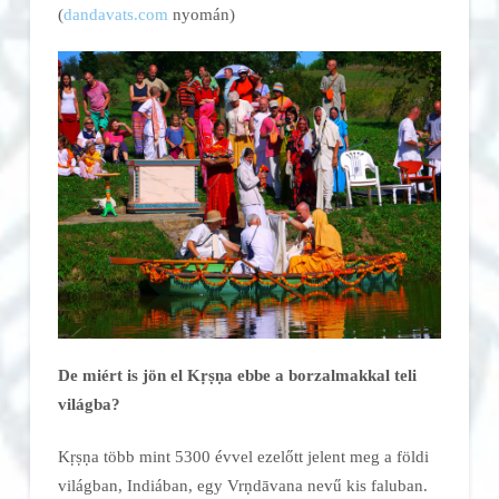
(
dandavats.com
nyomán)
De miért is jön el Kṛṣṇa ebbe a borzalmakkal teli
világba?
Kṛṣṇa több mint 5300 évvel ezelőtt jelent meg a földi
világban, Indiában, egy Vrṇdāvana nevű kis faluban.