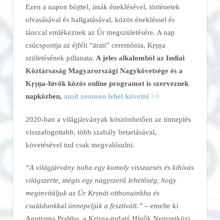
Ezen a napon böjttel, imák éneklésével, történetek
olvasásával és hallgatásával, közös énekléssel és
tánccal emlékeznek az Úr megszületésére. A nap
csúcspontja az éjféli “ārati” ceremónia, Kṛṣṇa
születésének pillanata.
A jeles alkalomból az Indiai
Köztársaság Magyarországi Nagykövetsége és a
Kṛṣṇa-hívők közös online programot is szerveznek
napközben,
amit zoomon lehet követni >>
2020-ban a világjárványak köszönhetően az ünneplés
visszafogottabb, több szabály betartásával,
követésével tud csak megvalósulni.
“A világjárvány noha egy komoly visszaesés és kihívás
világszerte, mégis egy nagyszerű lehetőség, hogy
meginvitáljuk az Úr Kṛṣṇát otthonainkba és
családunkkal ünnepeljük a fesztivált.” –
emelte ki
Anuttama Prabhu, a Krisna-tudatú Hívők Nemzetközi