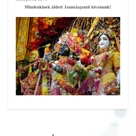
Mindenkinek áldott Janmāṣṭamīt kívánunk!