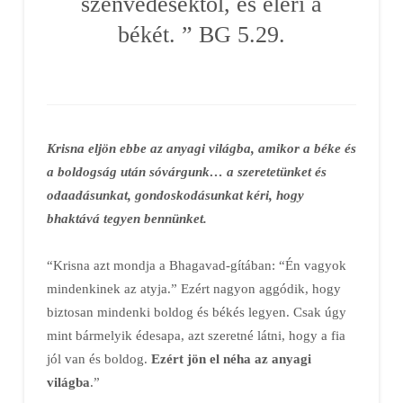
szenvedésektől, és eléri a
békét. ” BG 5.29.
Krisna eljön ebbe az anyagi világba, amikor a béke és
a boldogság után sóvárgunk… a szeretetünket és
odaadásunkat, gondoskodásunkat kéri, hogy
bhaktává tegyen bennünket.
“Krisna azt mondja a Bhagavad-gítában: “Én vagyok
mindenkinek az atyja.” Ezért nagyon aggódik, hogy
biztosan mindenki boldog és békés legyen. Csak úgy
mint bármelyik édesapa, azt szeretné látni, hogy a fia
jól van és boldog.
Ezért jön el néha az anyagi
világba
.”