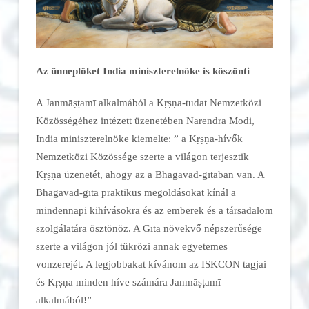
Az ünneplőket India miniszterelnöke is köszönti
A Janmāṣṭamī alkalmából a Kṛṣṇa-tudat Nemzetközi
Közösségéhez intézett üzenetében Narendra Modi,
India miniszterelnöke kiemelte: ” a Kṛṣṇa-hívők
Nemzetközi Közössége szerte a világon terjesztik
Kṛṣṇa üzenetét, ahogy az a Bhagavad-gītāban van. A
Bhagavad-gītā praktikus megoldásokat kínál a
mindennapi kihívásokra és az emberek és a társadalom
szolgálatára ösztönöz. A Gītā növekvő népszerűsége
szerte a világon jól tükrözi annak egyetemes
vonzerejét. A legjobbakat kívánom az ISKCON tagjai
és Kṛṣṇa minden híve számára Janmāṣṭamī
alkalmából!”