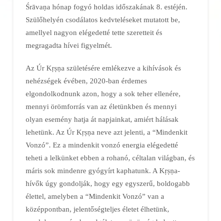
Śrāvaṇa hónap fogyó holdas időszakának 8. estéjén.
Szülőhelyén csodálatos kedvteléseket mutatott be,
amellyel nagyon elégedetté tette szeretteit és
megragadta hívei figyelmét.
Az Úr Kṛṣṇa születésére emlékezve a kihívások és
nehézségek évében, 2020-ban érdemes
elgondolkodnunk azon, hogy a sok teher ellenére,
mennyi örömforrás van az életünkben és mennyi
olyan esemény hatja át napjainkat, amiért hálásak
lehetünk. Az Úr Kṛṣṇa neve azt jelenti, a “Mindenkit
Vonzó”. Ez a mindenkit vonzó energia elégedetté
teheti a lelkünket ebben a rohanó, céltalan világban, és
máris sok mindenre gyógyírt kaphatunk. A Kṛṣṇa-
hívők úgy gondolják, hogy egy egyszerű, boldogabb
élettel, amelyben a “Mindenkit Vonzó” van a
középpontban, jelentőségteljes életet élhetünk,