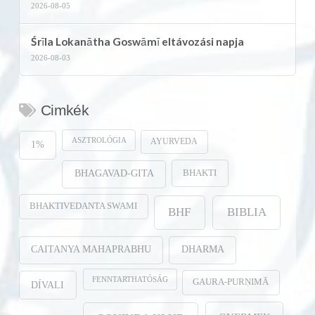
2026-08-05
Śrīla Lokanātha Goswāmī eltávozási napja
2026-08-03
Cimkék
ASZTROLÓGIA
AYURVEDA
1%
BHAKTI
BHAGAVAD-GITA
BHAKTIVEDANTA SWAMI
BHF
BIBLIA
CAITANYA MAHAPRABHU
DHARMA
FENNTARTHATÓSÁG
GAURA-PURṆIMĀ
DÍVALI