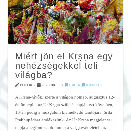
Miért jön el Kṛṣṇa egy
nehézségekkel teli
világba?
FODOR
2020-08-11
HÍREK
,
KIEMELT
A Kṛṣṇa-hívők, szerte a világon holnap, augusztus 12-
én ünneplik az Úr Kṛṣṇa születésnapját, ezt követően,
13-án pedig a mozgalom kiemelkedő tanítójára, Śrīla
Prabhupádára emlékezünk. Az Úr Kṛṣṇa megjelenési
napja a legfontosabb ünnep a vaiṣṇavák életében.