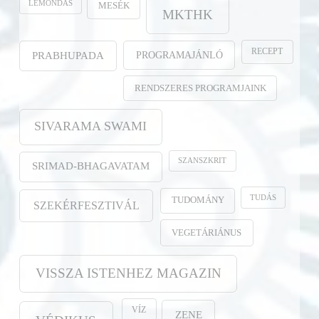
LEMONDÁS
MESÉK
MKTHK
RECEPT
PROGRAMAJÁNLÓ
PRABHUPADA
RENDSZERES PROGRAMJAINK
SIVARAMA SWAMI
SZANSZKRIT
SRIMAD-BHAGAVATAM
TUDÁS
TUDOMÁNY
SZEKÉRFESZTIVÁL
VEGETÁRIÁNUS
VISSZA ISTENHEZ MAGAZIN
VÍZ
ZENE