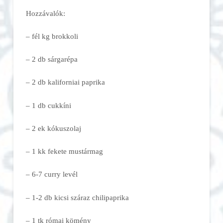
Hozzávalók:
– fél kg brokkoli
– 2 db sárgarépa
– 2 db kaliforniai paprika
– 1 db cukkíni
– 2 ek kókuszolaj
– 1 kk fekete mustármag
– 6-7 curry levél
– 1-2 db kicsi száraz chilipaprika
– 1 tk római kömény