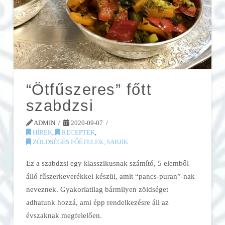
“Ötfűszeres” főtt
szabdzsi
ADMIN
2020-09-07
HÍREK
,
RECEPTEK
,
ZÖLDSÉGES FŐÉTELEK, SABJIK
Ez a szabdzsi egy klasszikusnak számító, 5 elemből
álló fűszerkeverékkel készül, amit “pancs-puran”-nak
neveznek. Gyakorlatilag bármilyen zöldséget
adhatunk hozzá, ami épp rendelkezésre áll az
évszaknak megfelelően.