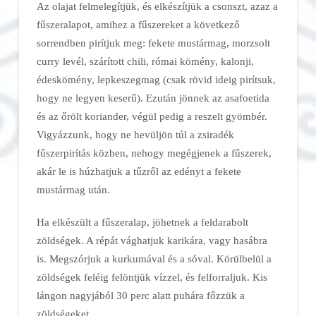
Az olajat felmelegítjük, és elkészítjük a csonszt, azaz a
fűszeralapot, amihez a fűszereket a következő
sorrendben pirítjuk meg: fekete mustármag, morzsolt
curry levél, szárított chili, római kömény, kalonji,
édeskömény, lepkeszegmag (csak rövid ideig pirítsuk,
hogy ne legyen keserű). Ezután jönnek az asafoetida
és az őrölt koriander, végül pedig a reszelt gyömbér.
Vigyázzunk, hogy ne hevüljön túl a zsiradék
fűszerpirítás közben, nehogy megégjenek a fűszerek,
akár le is húzhatjuk a tűzről az edényt a fekete
mustármag után.
Ha elkészült a fűszeralap, jöhetnek a feldarabolt
zöldségek. A répát vághatjuk karikára, vagy hasábra
is. Megszórjuk a kurkumával és a sóval. Körülbelül a
zöldségek feléig felöntjük vízzel, és felforraljuk. Kis
lángon nagyjából 30 perc alatt puhára főzzük a
zöldségeket.