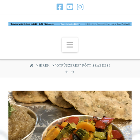
Navigation
HOME
HÍREK
“ÖTFŰSZERES” FŐTT SZABDZSI