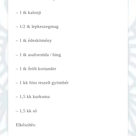
– 1 tk kalonji
– 1/2 tk lepkeszegmag
– 1 tk édeskömény
– 1 tk asafoestida / hing
– 1 tk őrölt koriander
– 1 kk friss reszelt gyömbér
– 1,5 kk kurkuma
– 1,5 kk só
Elkészítés: