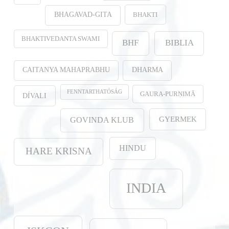
BHAKTI
BHAGAVAD-GITA
BHAKTIVEDANTA SWAMI
BHF
BIBLIA
CAITANYA MAHAPRABHU
DHARMA
FENNTARTHATÓSÁG
GAURA-PURṆIMĀ
DÍVALI
GYERMEK
GOVINDA KLUB
HINDU
HARE KRISNA
INDIA