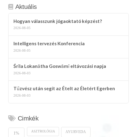
Aktuális
Hogyan válasszunk jógaoktató képzést?
2026-08-05
Intelligens tervezés Konferencia
2026-08-05
Śrīla Lokanātha Goswāmī eltávozási napja
2026-08-03
Tűzvész után segít az Ételt az Életért Egerben
2026-08-03
Cimkék
ASZTROLÓGIA
AYURVEDA
1%