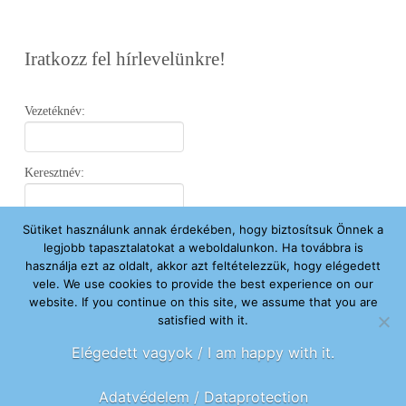
Iratkozz fel hírlevelünkre!
Vezetéknév:
Keresztnév:
Sütiket használunk annak érdekében, hogy biztosítsuk Önnek a
Email:
legjobb tapasztalatokat a weboldalunkon. Ha továbbra is
használja ezt az oldalt, akkor azt feltételezzük, hogy elégedett
vele. We use cookies to provide the best experience on our
Elfogadom az
Adatvédelmi Nyilatkozatot
.
website. If you continue on this site, we assume that you are
satisfied with it.
Feliratkozom
Elégedett vagyok / I am happy with it.
Adatvédelem / Dataprotection