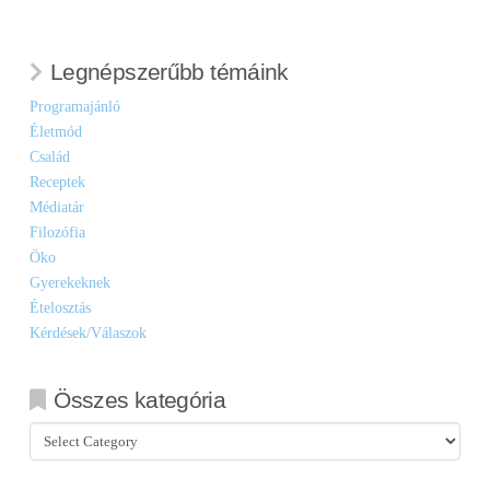
Legnépszerűbb témáink
Programajánló
Életmód
Család
Receptek
Médiatár
Filozófia
Öko
Gyerekeknek
Ételosztás
Kérdések/Válaszok
Összes kategória
Összes
kategória