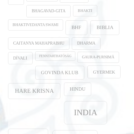
BHAKTI
BHAGAVAD-GITA
BHAKTIVEDANTA SWAMI
BHF
BIBLIA
CAITANYA MAHAPRABHU
DHARMA
FENNTARTHATÓSÁG
GAURA-PURṆIMĀ
DÍVALI
GYERMEK
GOVINDA KLUB
HINDU
HARE KRISNA
INDIA