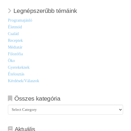
Legnépszerűbb témáink
Programajánló
Életmód
Család
Receptek
Médiatár
Filozófia
Öko
Gyerekeknek
Ételosztás
Kérdések/Válaszok
Összes kategória
Összes
kategória
Aktuális