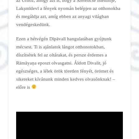
az Úrhoz, ahogy azt is, hogy a Szerencse Istennője,
Lakṣmīdevī a fények nyomán belépjen az otthonokba
és megáldja azt, amíg ebben az anyagi világban
vendégeskedünk.
Ezen a hétvégén Dīpāvalī hangulatában gyújtunk
mécsest. Ti is ajánlatok lángot otthonotokban,
díszítsétek fel az oltárakat, és persze érdemes a
Rāmāyaṇa eposzt olvasgatni. Áldott Divalit, jó
egészséges, a lélek örök töretlen fényét, örömet és
sikereket kívánunk minden kedves olvasónknak! –
előre is