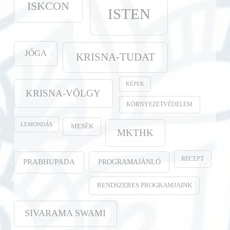
ISKCON
ISTEN
JÓGA
KRISNA-TUDAT
KÉPEK
KRISNA-VÖLGY
KÖRNYEZETVÉDELEM
LEMONDÁS
MESÉK
MKTHK
RECEPT
PROGRAMAJÁNLÓ
PRABHUPADA
RENDSZERES PROGRAMJAINK
SIVARAMA SWAMI