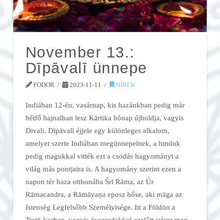
November 13.:
Dīpāvalī ünnepe
FODOR
2023-11-11
HÍREK
Indiában 12-én, vasárnap, kis hazánkban pedig már
hétfő hajnalban lesz Kārtika hónap újholdja, vagyis
Divali. Dīpāvalī éjjele egy különleges alkalom,
amelyet szerte Indiában megünnepelnek, a hinduk
pedig magukkal vitték ezt a csodás hagyományt a
világ más pontjaira is. A hagyomány szerint ezen a
napon tér haza otthonába Śrī Rāma, az Úr
Rāmacandra, a Rāmāyaṇa eposz hőse, aki māga az
Istenség Legfelsőbb Személyisége. Itt a Földön a
Tretā-korban, vagyis évezredekkel ezelőtt jelent meg.