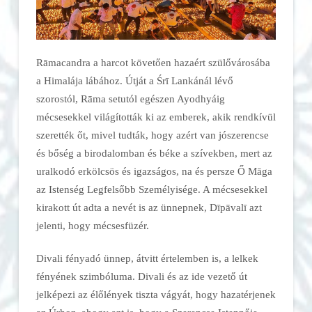
Rāmacandra a harcot követően hazaért szülővárosába
a Himalája lábához. Útját a Śrī Lankánál lévő
szorostól, Rāma setutól egészen Ayodhyáig
mécsesekkel világították ki az emberek, akik rendkívül
szerették őt, mivel tudták, hogy azért van jószerencse
és bőség a birodalomban és béke a szívekben, mert az
uralkodó erkölcsös és igazságos, na és persze Ő Māga
az Istenség Legfelsőbb Személyisége. A mécsesekkel
kirakott út adta a nevét is az ünnepnek, Dīpāvalī azt
jelenti, hogy mécsesfüzér.
Divali fényadó ünnep, átvitt értelemben is, a lelkek
fényének szimbóluma. Divali és az ide vezető út
jelképezi az élőlények tiszta vágyát, hogy hazatérjenek