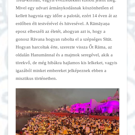
Mivel egy udvari ármánykodásnak köszönhetően el
kellett hagynia egy időre a palotát, ezért 14 éven át az
erdőben élt testvérével és hitvesével. A Rāmāyaṇa
eposz elbeszéli az életét, ahogyan azt is, hogy a
gonosz Rāvana hogyan rabolta el a szépséges Sītāt.
Hogyan harcoltak érte, szerezte vissza Őt Rāma, az
oldalán Hanumānnal és a majmok seregével, akik a
törekvő, de még hibákra hajlamos kis lelkeket, vagyis
igazából minket embereket jelképeznek ebben a
misztikus történetben.