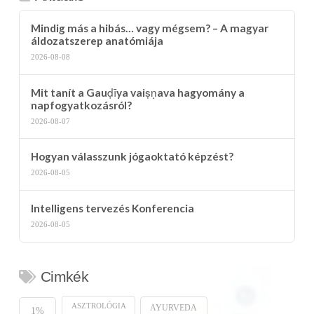
Mindig más a hibás… vagy mégsem? – A magyar
áldozatszerep anatómiája
2026-08-08
Mit tanít a Gauḍīya vaiṣṇava hagyomány a
napfogyatkozásról?
2026-08-07
Hogyan válasszunk jógaoktató képzést?
2026-08-05
Intelligens tervezés Konferencia
2026-08-05
Cimkék
ASZTROLÓGIA
AYURVEDA
1%