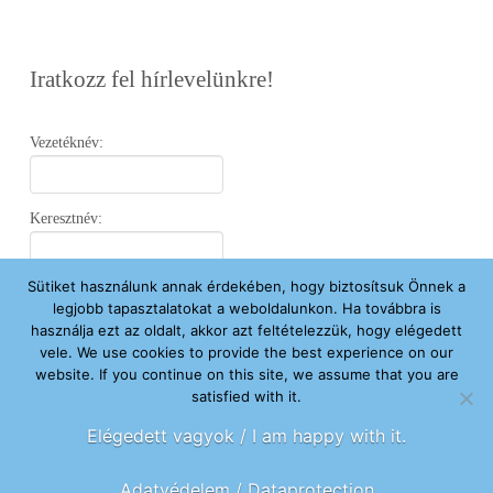
Iratkozz fel hírlevelünkre!
Vezetéknév:
Keresztnév:
Sütiket használunk annak érdekében, hogy biztosítsuk Önnek a
Email:
legjobb tapasztalatokat a weboldalunkon. Ha továbbra is
használja ezt az oldalt, akkor azt feltételezzük, hogy elégedett
vele. We use cookies to provide the best experience on our
Elfogadom az
Adatvédelmi Nyilatkozatot
.
website. If you continue on this site, we assume that you are
satisfied with it.
Feliratkozom
Elégedett vagyok / I am happy with it.
Adatvédelem / Dataprotection