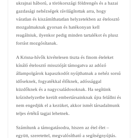
ukrajnai háború, a törökországi földrengés és a hazai
gazdasági nehézségek rávilágítottak arra, hogy
váratlan és kiszámíthatatlan helyzetekben az ételosztó
mozgalmaknak gyorsan és hatékonyan kell
reagálniuk, ilyenkor pedig minden tartalékot és plusz
forrást mozgósítanak.
A Krisna-hívők kivételesen tiszta és finom ételeket
kínáló ételosztó misszióját támogatva az adózó
állampolgárok kapaszkodót nyújthatnak a nehéz sorsú
időseknek, fogyatékkal élőknek, adóssággal
küzdőknek és a nagycsaládosoknak. Ha segítünk
krízishelyzetbe került embertársainknak újra felállni és
nem engedjük el a kezüket, akkor ismét társadalmunk
teljes értékű tagjai lehetnek.
Számítunk a támogatásodra, hiszen az étel élet –
együtt, szeretettel, megvalósítható a segítségnyújtás.