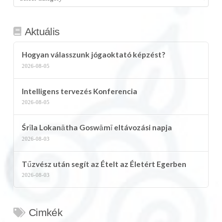
kategória
Aktuális
Hogyan válasszunk jógaoktató képzést?
2026-08-05
Intelligens tervezés Konferencia
2026-08-05
Śrīla Lokanātha Goswāmī eltávozási napja
2026-08-03
Tűzvész után segít az Ételt az Életért Egerben
2026-08-03
Cimkék