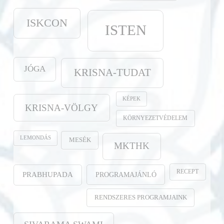
ISKCON
ISTEN
JÓGA
KRISNA-TUDAT
KÉPEK
KRISNA-VÖLGY
KÖRNYEZETVÉDELEM
LEMONDÁS
MESÉK
MKTHK
RECEPT
PROGRAMAJÁNLÓ
PRABHUPADA
RENDSZERES PROGRAMJAINK