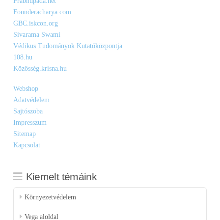
Prabhupada.net
Founderacharya.com
GBC.iskcon.org
Sivarama Swami
Védikus Tudományok Kutatóközpontja
108.hu
Közösség.krisna.hu
Webshop
Adatvédelem
Sajtószoba
Impresszum
Sitemap
Kapcsolat
Kiemelt témáink
Környezetvédelem
Vega aloldal