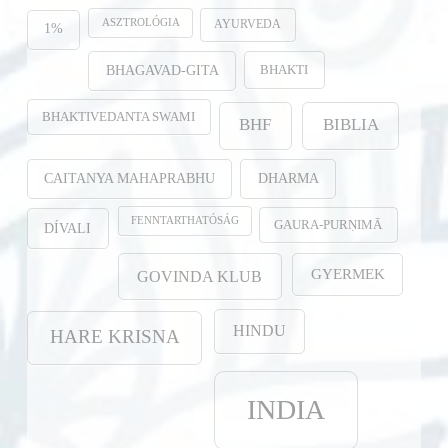
ASZTROLÓGIA
AYURVEDA
1%
BHAKTI
BHAGAVAD-GITA
BHAKTIVEDANTA SWAMI
BHF
BIBLIA
CAITANYA MAHAPRABHU
DHARMA
FENNTARTHATÓSÁG
GAURA-PURṆIMĀ
DÍVALI
GYERMEK
GOVINDA KLUB
HINDU
HARE KRISNA
INDIA