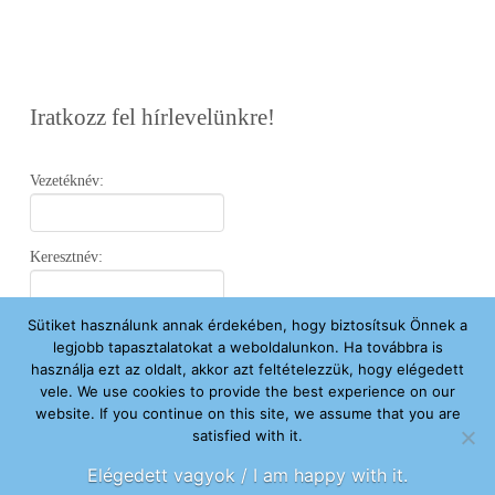
Iratkozz fel hírlevelünkre!
Vezetéknév:
Keresztnév:
Sütiket használunk annak érdekében, hogy biztosítsuk Önnek a
Email:
legjobb tapasztalatokat a weboldalunkon. Ha továbbra is
használja ezt az oldalt, akkor azt feltételezzük, hogy elégedett
vele. We use cookies to provide the best experience on our
Elfogadom az
Adatvédelmi Nyilatkozatot
.
website. If you continue on this site, we assume that you are
satisfied with it.
Feliratkozom
Elégedett vagyok / I am happy with it.