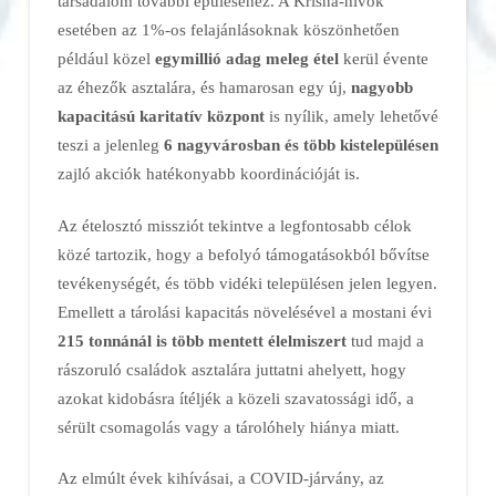
társadalom további épüléséhez. A Krisna-hívők
esetében az 1%-os felajánlásoknak köszönhetően
például közel
egymillió adag meleg étel
kerül évente
az éhezők asztalára, és hamarosan egy új,
nagyobb
kapacitású karitatív központ
is nyílik, amely lehetővé
teszi a jelenleg
6 nagyvárosban és több kistelepülésen
zajló akciók hatékonyabb koordinációját is.
Az ételosztó missziót tekintve a legfontosabb célok
közé tartozik, hogy a befolyó támogatásokból bővítse
tevékenységét, és több vidéki településen jelen legyen.
Emellett a tárolási kapacitás növelésével a mostani évi
215 tonnánál is több mentett élelmiszert
tud majd a
rászoruló családok asztalára juttatni ahelyett, hogy
azokat kidobásra ítéljék a közeli szavatossági idő, a
sérült csomagolás vagy a tárolóhely hiánya miatt.
Az elmúlt évek kihívásai, a COVID-járvány, az