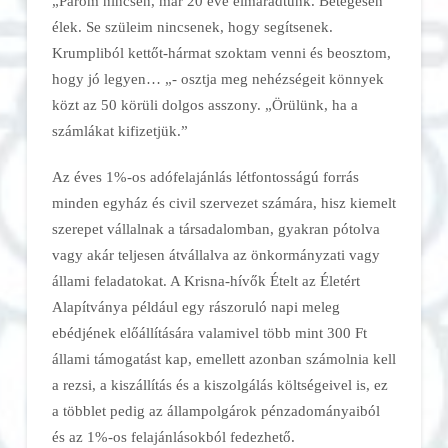
„Párom nincsen, már 20 éve elmaradtunk. Betegesen
élek. Se szüleim nincsenek, hogy segítsenek.
Krumpliból kettőt-hármat szoktam venni és beosztom,
hogy jó legyen… „- osztja meg nehézségeit könnyek
közt az 50 körüli dolgos asszony. „Örülünk, ha a
számlákat kifizetjük.”
Az éves 1%-os adófelajánlás létfontosságú forrás
minden egyház és civil szervezet számára, hisz kiemelt
szerepet vállalnak a társadalomban, gyakran pótolva
vagy akár teljesen átvállalva az önkormányzati vagy
állami feladatokat. A Krisna-hívők Ételt az Életért
Alapítványa például egy rászoruló napi meleg
ebédjének előállítására valamivel több mint 300 Ft
állami támogatást kap, emellett azonban számolnia kell
a rezsi, a kiszállítás és a kiszolgálás költségeivel is, ez
a többlet pedig az állampolgárok pénzadományaiból
és az 1%-os felajánlásokból fedezhető.