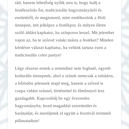
rád, hanem lehetőség nyílik arra is, hogy hallj a
festékszórás ősi, tradicionális hagyományáról és
eredetéről, és megismerd, mire emlékezünk a Holi
ünnepen, mit jelképez a festékpor, és milyen életre
szóló áldást kaphatsz, ha színporos leszel. Mit jelenthet
vajon az, ha te szórod valaki másra a festéket? Minden
kérdésre választ kaphatsz, ha velünk tartasz ezen a
tradicionális color partyn!
Légy részese ennek a semmihez sem fogható, egyedi
kulturális ünnepnek, ahol a színek nemcsak a ruhádon,
a bőrödön jelennek majd meg, hanem a szíved is
csupa vidám színnel, történettel és élménnyel lesz
gazdagabb. Kapcsolódj be egy évezredes
hagyományba, hozd magaddal szeretteidet és
barátaidat, és merüljetek el együtt a fesztivál örömteli
pillanataiban!