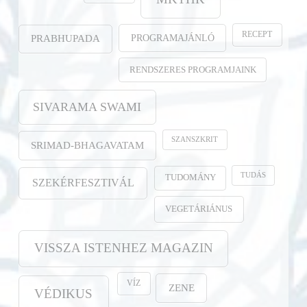
RECEPT
PROGRAMAJÁNLÓ
PRABHUPADA
RENDSZERES PROGRAMJAINK
SIVARAMA SWAMI
SZANSZKRIT
SRIMAD-BHAGAVATAM
TUDÁS
TUDOMÁNY
SZEKÉRFESZTIVÁL
VEGETÁRIÁNUS
VISSZA ISTENHEZ MAGAZIN
VÍZ
ZENE
VÉDIKUS