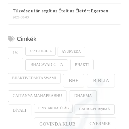
Tűzvész után segít az Ételt az Életért Egerben
2026-08-03
Cimkék
ASZTROLÓGIA
AYURVEDA
1%
BHAKTI
BHAGAVAD-GITA
BHAKTIVEDANTA SWAMI
BHF
BIBLIA
CAITANYA MAHAPRABHU
DHARMA
FENNTARTHATÓSÁG
GAURA-PURṆIMĀ
DÍVALI
GYERMEK
GOVINDA KLUB