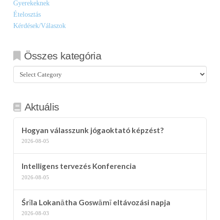
Gyerekeknek
Ételosztás
Kérdések/Válaszok
Összes kategória
Összes
kategória
Aktuális
Hogyan válasszunk jógaoktató képzést?
2026-08-05
Intelligens tervezés Konferencia
2026-08-05
Śrīla Lokanātha Goswāmī eltávozási napja
2026-08-03