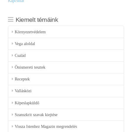
Kapcsolat
Kiemelt témáink
Környezetvédelem
Vega aloldal
Család
Önismereti tesztek
Receptek
Vallásközi
Képeslapküldő
Szanszkrit szavak kiejtése
Vissza Istenhez Magazin megrendelés