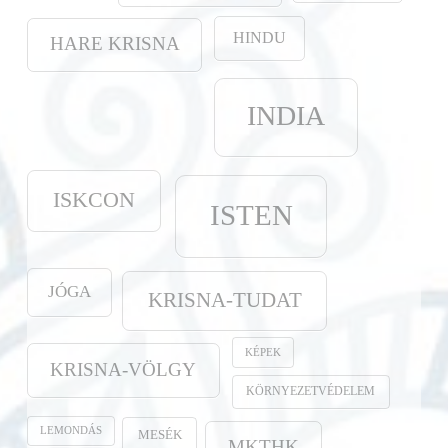
HINDU
HARE KRISNA
INDIA
ISKCON
ISTEN
JÓGA
KRISNA-TUDAT
KÉPEK
KRISNA-VÖLGY
KÖRNYEZETVÉDELEM
LEMONDÁS
MESÉK
MKTHK