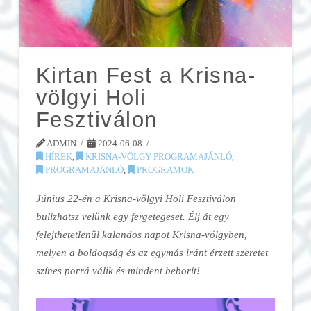
Kirtan Fest a Krisna-
völgyi Holi
Fesztiválon
ADMIN
2024-06-08
HÍREK
,
KRISNA-VÖLGY PROGRAMAJÁNLÓ
,
PROGRAMAJÁNLÓ
,
PROGRAMOK
Június 22-én a Krisna-völgyi Holi Fesztiválon
bulizhatsz velünk egy fergetegeset. Élj át egy
felejthetetlenül kalandos napot Krisna-völgyben,
melyen a boldogság és az egymás iránt érzett szeretet
színes porrá válik és mindent beborít!