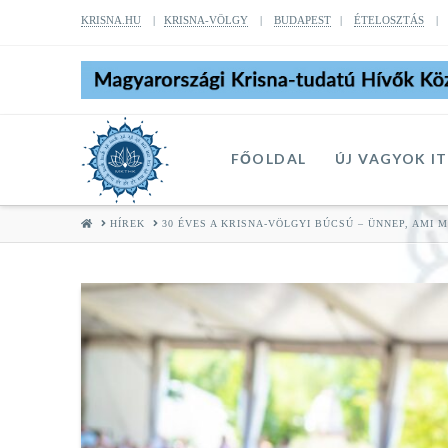
KRISNA.HU
|
KRISNA-VÖLGY
|
BUDAPEST
|
ÉTELOSZTÁS
FŐOLDAL
ÚJ VAGYOK I
HOME
HÍREK
30 ÉVES A KRISNA-VÖLGYI BÚCSÚ – ÜNNEP, AMI 