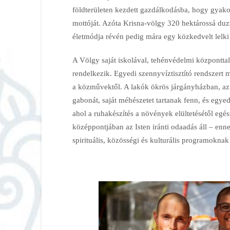
földterületen kezdett gazdálkodásba, hogy gyako
mottóját. Azóta Krisna-völgy 320 hektárossá duzza
életmódja révén pedig mára egy közkedvelt lelki 
A Völgy saját iskolával, tehénvédelmi központtal,
rendelkezik. Egyedi szennyvíztisztító rendszert m
a közművektől. A lakók ökrös járgányházban, az ö
gabonát, saját méhészetet tartanak fenn, és eg
ahol a ruhakészítés a növények elültetésétől eg
középpontjában az Isten iránti odaadás áll – e
spirituális, közösségi és kulturális programoknak i