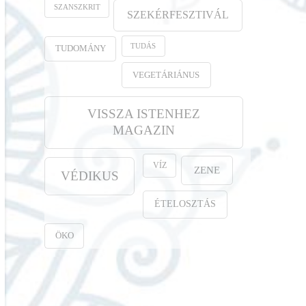
SZANSZKRIT
SZEKÉRFESZTIVÁL
TUDÁS
TUDOMÁNY
VEGETÁRIÁNUS
VISSZA ISTENHEZ
MAGAZIN
VÍZ
ZENE
VÉDIKUS
ÉTELOSZTÁS
ÖKO