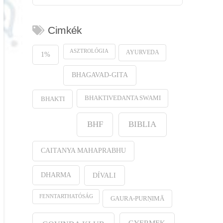
Cimkék
ASZTROLÓGIA
AYURVEDA
1%
BHAGAVAD-GITA
BHAKTIVEDANTA SWAMI
BHAKTI
BHF
BIBLIA
CAITANYA MAHAPRABHU
DHARMA
DÍVALI
FENNTARTHATÓSÁG
GAURA-PURṆIMĀ
GYERMEK