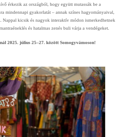
hívő érkezik az országból, hogy együtt mutassák be a
túra mindennapi gyakorlatát – annak színes hagyományaival,
ivel. Nappal kicsik és nagyok interaktív módon ismerkedhetnek
 mantraéneklés és hatalmas zenés buli várja a vendégeket.
ínál 2025. július 25–27. között Somogyvámoson!