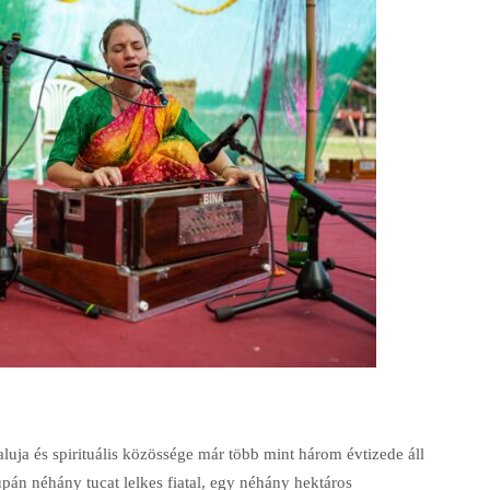
luja és spirituális közössége már több mint három évtizede áll
pán néhány tucat lelkes fiatal, egy néhány hektáros