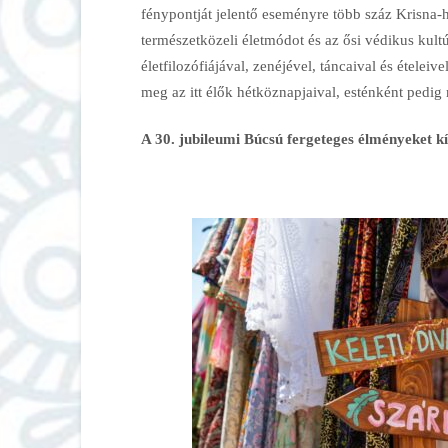
fénypontját jelentő eseményre több száz Krisna-
természetközeli életmódot és az ősi védikus kul
életfilozófiájával, zenéjével, táncaival és étele
meg az itt élők hétköznapjaival, esténként pedig
A 30. jubileumi Búcsú fergeteges élményeket k