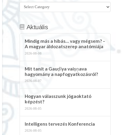
Összes
kategória
Aktuális
Mindig más a hibás… vagy mégsem? –
A magyar áldozatszerep anatómiája
2026-08-08
Mit tanít a Gauḍīya vaiṣṇava
hagyomány a napfogyatkozásról?
2026-08-07
Hogyan válasszunk jógaoktató
képzést?
2026-08-05
Intelligens tervezés Konferencia
2026-08-05