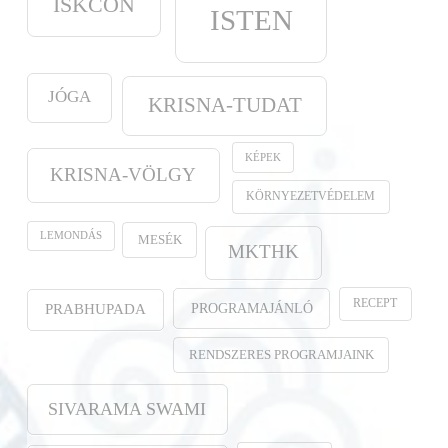
ISKCON
ISTEN
JÓGA
KRISNA-TUDAT
KÉPEK
KRISNA-VÖLGY
KÖRNYEZETVÉDELEM
LEMONDÁS
MESÉK
MKTHK
RECEPT
PROGRAMAJÁNLÓ
PRABHUPADA
RENDSZERES PROGRAMJAINK
SIVARAMA SWAMI