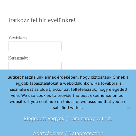
Iratkozz fel hírlevelünkre!
Vezetéknév:
Keresztnév:
Sütiket használunk annak érdekében, hogy biztosítsuk Önnek a
Email:
legjobb tapasztalatokat a weboldalunkon. Ha továbbra is
használja ezt az oldalt, akkor azt feltételezzük, hogy elégedett
vele. We use cookies to provide the best experience on our
Elfogadom az
Adatvédelmi Nyilatkozatot
.
website. If you continue on this site, we assume that you are
satisfied with it.
Feliratkozom
Elégedett vagyok / I am happy with it.
Adatvédelem / Dataprotection