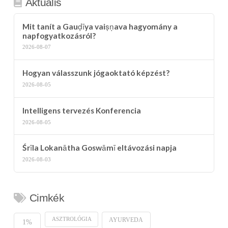
Aktuális
Mit tanít a Gauḍīya vaiṣṇava hagyomány a
napfogyatkozásról?
2026-08-07
Hogyan válasszunk jógaoktató képzést?
2026-08-05
Intelligens tervezés Konferencia
2026-08-05
Śrīla Lokanātha Goswāmī eltávozási napja
2026-08-03
Cimkék
ASZTROLÓGIA
AYURVEDA
1%