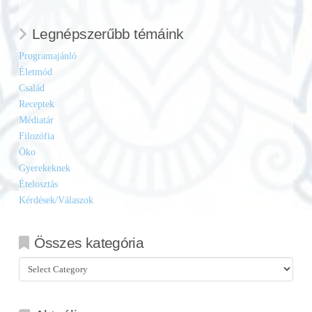
Legnépszerűbb témáink
Programajánló
Életmód
Család
Receptek
Médiatár
Filozófia
Öko
Gyerekeknek
Ételosztás
Kérdések/Válaszok
Összes kategória
Összes
kategória