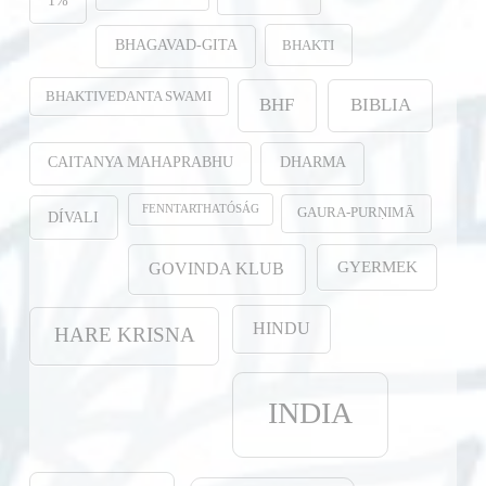
1%
BHAKTI
BHAGAVAD-GITA
BHAKTIVEDANTA SWAMI
BHF
BIBLIA
CAITANYA MAHAPRABHU
DHARMA
FENNTARTHATÓSÁG
GAURA-PURṆIMĀ
DÍVALI
GYERMEK
GOVINDA KLUB
HINDU
HARE KRISNA
INDIA