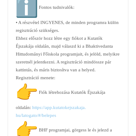
Fontos tudnivalók:
• A részvétel INGYENES, de minden programra külön
regisztráció szükséges.
Ehhez először hozz létre egy fiókot a Kutatók
Éjszakája oldalán, majd válaszd ki a Bhaktivedanta
Hittudományi Főiskola programjait, és jelöld, melyikre
szeretnél jelentkezni. A regisztráció mindössze pár
kattintás, és máris biztosítva van a helyed.
Regisztráció menete:
Fiók létrehozása Kutatók Éjszakája
oldalán:
https://app.kutatokejszakaja.
hu/latogato/#/belepes
BHF programjai, görgess le és jelezd a