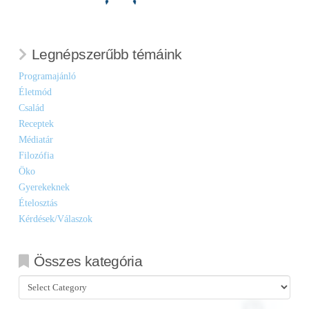
Legnépszerűbb témáink
Programajánló
Életmód
Család
Receptek
Médiatár
Filozófia
Öko
Gyerekeknek
Ételosztás
Kérdések/Válaszok
Összes kategória
Összes
kategória