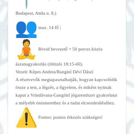
Budapest, Attila u. 8.)
max. 14 fő |
Rövid bevezető + 50 perces közös
ászanagyakorlás (öltözés 18:15-től).
Vezeti: Képes Andrea/Ranginí Déví Dászí
A résztvevők megtapasztalhatják, hogyan kapcsolódik
össze a test, a légzés, a figyelem, és miként nyitnak
kaput a Vrindávana-Gangótrí jógarendszer gyakorlatai
a mélyebb önismerethez és a tudat elcsendesítéséhez.
Fontos: pontos érkezés szükséges!
______________________________
__________