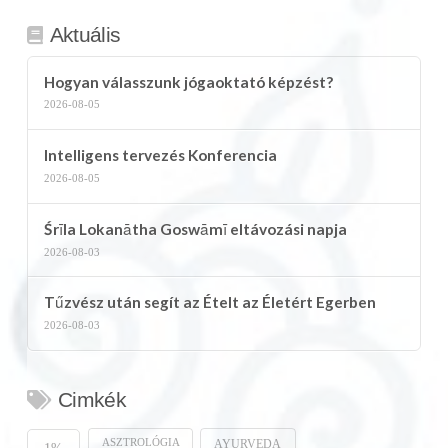
Aktuális
Hogyan válasszunk jógaoktató képzést?
2026-08-05
Intelligens tervezés Konferencia
2026-08-05
Śrīla Lokanātha Goswāmī eltávozási napja
2026-08-03
Tűzvész után segít az Ételt az Életért Egerben
2026-08-03
Cimkék
ASZTROLÓGIA
AYURVEDA