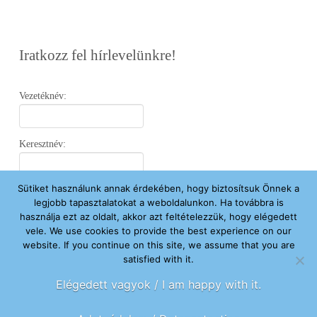
Iratkozz fel hírlevelünkre!
Vezetéknév:
Keresztnév:
Sütiket használunk annak érdekében, hogy biztosítsuk Önnek a
Email:
legjobb tapasztalatokat a weboldalunkon. Ha továbbra is
használja ezt az oldalt, akkor azt feltételezzük, hogy elégedett
vele. We use cookies to provide the best experience on our
Elfogadom az
Adatvédelmi Nyilatkozatot
.
website. If you continue on this site, we assume that you are
satisfied with it.
Feliratkozom
Elégedett vagyok / I am happy with it.