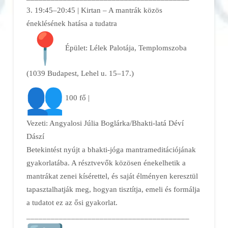
3. 19:45–20:45 | Kirtan – A mantrák közös
éneklésének hatása a tudatra
Épület: Lélek Palotája, Templomszoba
(1039 Budapest, Lehel u. 15–17.)
100 fő |
Vezeti: Angyalosi Júlia Boglárka/Bhakti-latá Déví
Dászí
Betekintést nyújt a bhakti-jóga mantrameditációjának
gyakorlatába. A résztvevők közösen énekelhetik a
mantrákat zenei kísérettel, és saját élményen keresztül
tapasztalhatják meg, hogyan tisztítja, emeli és formálja
a tudatot ez az ősi gyakorlat.
______________________________
__________