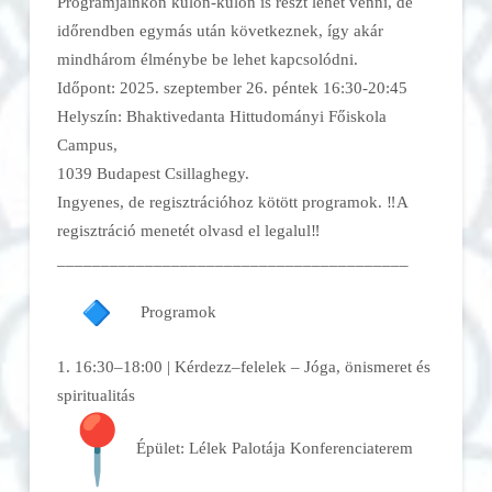
Programjainkon külön-külön is részt lehet venni, de
időrendben egymás után következnek, így akár
mindhárom élménybe be lehet kapcsolódni.
Időpont: 2025. szeptember 26. péntek 16:30-20:45
Helyszín: Bhaktivedanta Hittudományi Főiskola
Campus,
1039 Budapest Csillaghegy.
Ingyenes, de regisztrációhoz kötött programok. ‼A
regisztráció menetét olvasd el legalul‼
______________________________
__________
Programok
1. 16:30–18:00 | Kérdezz–felelek – Jóga, önismeret és
spiritualitás
Épület: Lélek Palotája Konferenciaterem