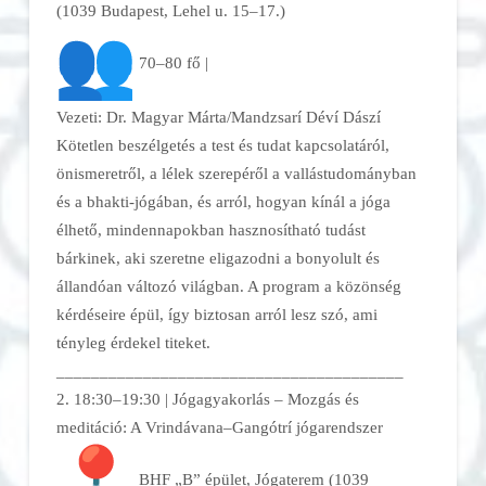
(1039 Budapest, Lehel u. 15–17.)
70–80 fő |
Vezeti: Dr. Magyar Márta/Mandzsarí Déví Dászí
Kötetlen beszélgetés a test és tudat kapcsolatáról,
önismeretről, a lélek szerepéről a vallástudományban
és a bhakti-jógában, és arról, hogyan kínál a jóga
élhető, mindennapokban hasznosítható tudást
bárkinek, aki szeretne eligazodni a bonyolult és
állandóan változó világban. A program a közönség
kérdéseire épül, így biztosan arról lesz szó, ami
tényleg érdekel titeket.
______________________________
__________
2. 18:30–19:30 | Jógagyakorlás – Mozgás és
meditáció: A Vrindávana–Gangótrí jógarendszer
BHF „B” épület, Jógaterem (1039