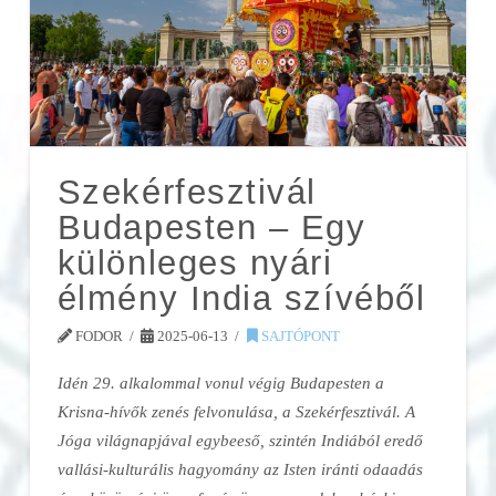
Szekérfesztivál
Budapesten – Egy
különleges nyári
élmény India szívéből
FODOR
2025-06-13
SAJTÓPONT
Idén 29. alkalommal vonul végig Budapesten a
Krisna-hívők zenés felvonulása, a Szekérfesztivál. A
Jóga világnapjával egybeeső, szintén Indiából eredő
vallási-kulturális hagyomány az Isten iránti odaadás