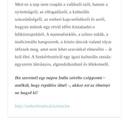
Mert ez a nap nem csupán a vallásról szól, hanem a
nyitottságról, az elfogadásról, a kulturális
sokszínűségről, az emberi kapcsolódásról és arról,
hogyan tudunk egy rövid időre kiszakadni a
hétköznapokból. A mantraéneklés, a színes ruhák, a
tradicionális hangszerek, a közös táncok valami olyat
idéznek meg, amit nem lehet szavakkal elmesélni – át
kell élni. A Szekérfesztivál egy igazi kulturális utazás:
egyszerre látványos, elgondolkodtató és lélekemelő.
Ha szeretnél egy napra India szívébe csöppenni –
anélkül, hogy repülőre ülnél –, akkor ezt az élményt
ne hagyd ki!
http://szekerfesztival.krisna.hu