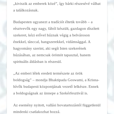
„kiviszik az emberek közé”, így bárki részesévé válhat
a találkozásnak.
Budapesten ugyanezt a tradíciót éltetik tovább – a
résztvevők egy nagy, fából készült, gazdagon díszített
szekeret, kézi erővel húznak végig a belvároson
énekkel, tánccal, hangszerekkel, vidámsággal. A
hagyomány szerint, aki segít Isten szekerének
húzásában, az nemcsak örömöt tapasztal, hanem
spirituális áldásban is részesül.
„Az emberi lélek eredeti természete az örök
boldogság” – mondja Bhaktipada Goswami, a Krisna-
hívők budapesti központjának vezető lelkésze. Ennek
a boldogságnak az ünnepe a Szekérfesztivál is.
Az esemény nyitott, vallási hovatartozástól függetlenül
mindenki csatlakozhat hozzá.