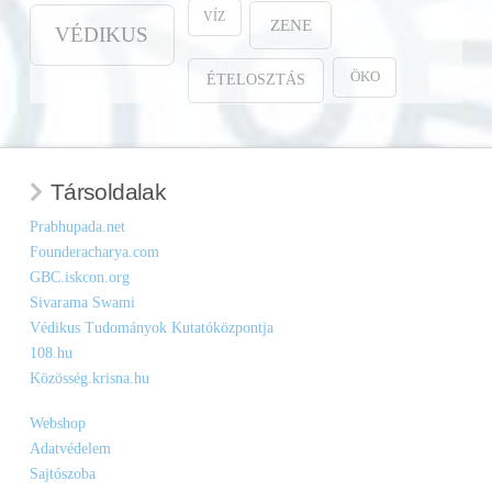
VÍZ
ZENE
VÉDIKUS
ÖKO
ÉTELOSZTÁS
Társoldalak
Prabhupada.net
Founderacharya.com
GBC.iskcon.org
Sivarama Swami
Védikus Tudományok Kutatóközpontja
108.hu
Közösség.krisna.hu
Webshop
Adatvédelem
Sajtószoba