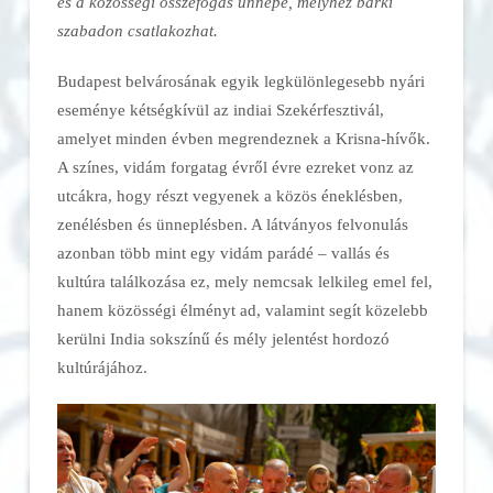
és a közösségi összefogás ünnepe, melyhez bárki
szabadon csatlakozhat.
Budapest belvárosának egyik legkülönlegesebb nyári
eseménye kétségkívül az indiai Szekérfesztivál,
amelyet minden évben megrendeznek a Krisna-hívők.
A színes, vidám forgatag évről évre ezreket vonz az
utcákra, hogy részt vegyenek a közös éneklésben,
zenélésben és ünneplésben. A látványos felvonulás
azonban több mint egy vidám parádé – vallás és
kultúra találkozása ez, mely nemcsak lelkileg emel fel,
hanem közösségi élményt ad, valamint segít közelebb
kerülni India sokszínű és mély jelentést hordozó
kultúrájához.