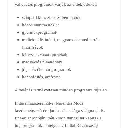
változatos programok várják az érdeklődőket:
színpadi koncertek és bemutatók
közös mantraéneklés
gyermekprogramok
tradicionális indiai, magyaros és mediterrán
finomságok
könyvek, vásári portékák
meditációs pihenőhely
jóga- és életmódprogramok
hennafestés, arcfestés.
A belépés természetesen minden programra díjtalan.
India miniszterelnöke, Narendra Modi
kezdeményezésére június 21. a Jóga világnapja is.
Ennek apropóján idén külön hangsúlyt kapnak a
jógaprogramok, amelyet az Indiai Köztársaság