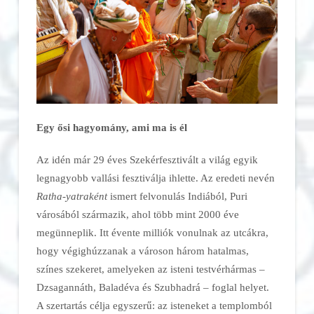
Egy ősi hagyomány, ami ma is él
Az idén már 29 éves Szekérfesztivált a világ egyik
legnagyobb vallási fesztiválja ihlette. Az eredeti nevén
Ratha-yatraként
ismert felvonulás Indiából, Puri
városából származik, ahol több mint 2000 éve
megünneplik. Itt évente milliók vonulnak az utcákra,
hogy végighúzzanak a városon három hatalmas,
színes szekeret, amelyeken az isteni testvérhármas –
Dzsagannáth, Baladéva és Szubhadrá – foglal helyet.
A szertartás célja egyszerű: az isteneket a templomból