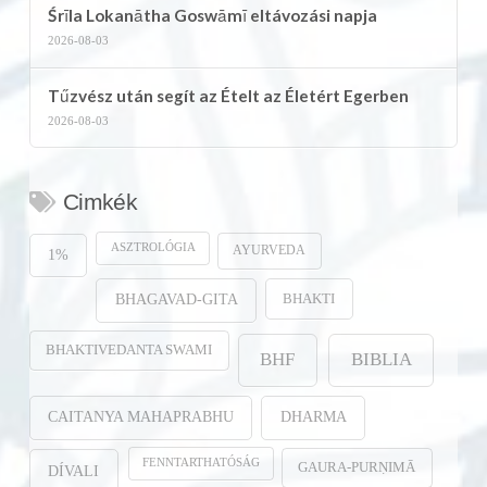
Śrīla Lokanātha Goswāmī eltávozási napja
2026-08-03
Tűzvész után segít az Ételt az Életért Egerben
2026-08-03
Cimkék
ASZTROLÓGIA
AYURVEDA
1%
BHAKTI
BHAGAVAD-GITA
BHAKTIVEDANTA SWAMI
BHF
BIBLIA
CAITANYA MAHAPRABHU
DHARMA
FENNTARTHATÓSÁG
GAURA-PURṆIMĀ
DÍVALI