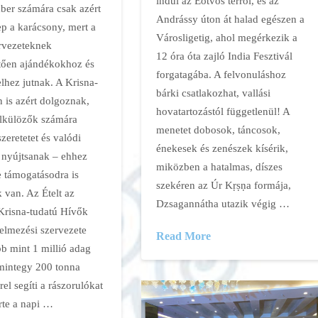
indul az Eötvös térről, és az
mber számára csak azért
Andrássy úton át halad egészen a
ep a karácsony, mert a
Városligetig, ahol megérkezik a
rvezeteknek
12 óra óta zajló India Fesztivál
ően ajándékokhoz és
forgatagába. A felvonuláshoz
lhez jutnak. A Krisna-
bárki csatlakozhat, vallási
 is azért dolgoznak,
hovatartozástól függetlenül! A
lkülözők számára
menetet dobosok, táncosok,
zeretetet és valódi
énekesek és zenészek kísérik,
t nyújtsanak – ehhez
miközben a hatalmas, díszes
e támogatásodra is
szekéren az Úr Kṛṣṇa formája,
 van. Az Ételt az
Dzsagannátha utazik végig …
 Krisna-tudatú Hívők
elmezési szervezete
Read More
bb mint 1 millió adag
 mintegy 200 tonna
rel segíti a rászorulókat
rte a napi …