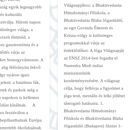
Világnapjához: a Bhaktivedanta
szág egyik legnagyobb
Hittudományi Főiskola, a
 és kulturális
Bhaktivedanta Blaha Jógastúdió,
ztiválja. Három napon
az egri Govinda Étterem és
ülönleges világa, a
Krisna-völgy is különleges
közeli életmód, a
programokkal várja az
nus gasztronómia és a
érdeklődőket. A Jóga Világnapját
ltődés várja az
az ENSZ 2014-ben fogadta el
őket Somogyvámoson. A
Narendra Modi indiai
 alig félórányira fekvő
miniszterelnök
lgy nyáron igazi
kezdeményezésére. A világnap
 jelent: a hatalmas fák,
célja, hogy felhívja a figyelmet a
getek és parkok még a
jóga testi, mentális és lelki jóllétet
b napokon is kellemes
támogató hatásaira. 1.
lódást kínálnak. A
Bhaktivedanta Hittudományi
s fesztiválon a
Főiskola és Bhaktivedanta Blaha
 bepillanthatnak Európa
Jógastúdió (Budapest) Június 1-
ismertebb ökofalujának