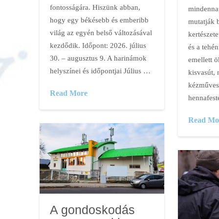
fontosságára. Hiszünk abban,
mindennap
hogy egy békésebb és emberibb
mutatják b
világ az egyén belső változásával
kertészet
kezdődik. Időpont: 2026. július
és a tehé
30. – augusztus 9. A harinámok
emellett ö
helyszínei és időpontjai Július …
kisvasút, 
kézműves 
Read More
hennafest
Read Mo
A gondoskodás