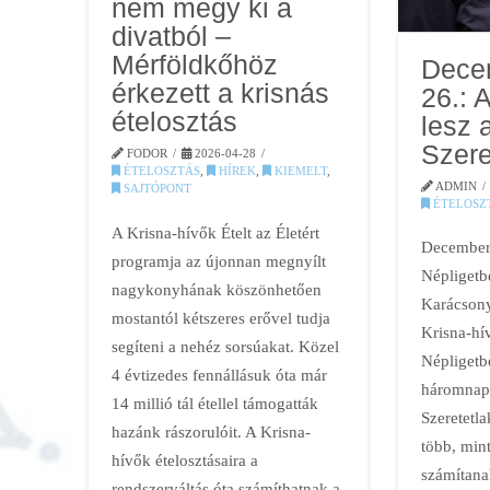
nem megy ki a
divatból –
Mérföldkőhöz
Dece
érkezett a krisnás
26.: 
ételosztás
lesz 
Szere
FODOR
2026-04-28
ÉTELOSZTÁS
,
HÍREK
,
KIEMELT
,
ADMIN
SAJTÓPONT
ÉTELOSZ
A Krisna-hívők Ételt az Életért
December
programja az újonnan megnyílt
Népligetbe
nagykonyhának köszönhetően
Karácsony
mostantól kétszeres erővel tudja
Krisna-hív
segíteni a nehéz sorsúakat. Közel
Népligetb
4 évtizedes fennállásuk óta már
háromnap
14 millió tál étellel támogatták
Szeretetl
hazánk rászorulóit. A Krisna-
több, min
hívők ételosztásaira a
számítana
rendszerváltás óta számíthatnak a