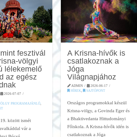
mint fesztivál
A Krisna-hívők is
risna-völgyi
csatlakoznak a
 lélekemelő
Jóga
d az egész
Világnapjához
ádnak
ADMIN
2026-06-17
HÍREK
,
SAJTÓPONT
2026-07-07
Országos programokkal készül
VÖLGY PROGRAMAJÁNLÓ
,
NT
Krisna-völgy, a Govinda Eger és
a Bhaktivedanta Hittudományi
19. között ismét
Főiskola. A Krisna-hívők idén is
valkáddal vár a
csatlakoznak a Jóga
lgyi Búcsú,