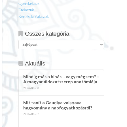
Gyerekeknek
Ételosztás
Kérdések/Válaszok
Összes kategória
Összes
kategória
Aktuális
Mindig más a hibás… vagy mégsem? –
A magyar áldozatszerep anatómiája
2026-08-08
Mit tanít a Gauḍīya vaiṣṇava
hagyomány a napfogyatkozásról?
2026-08-07