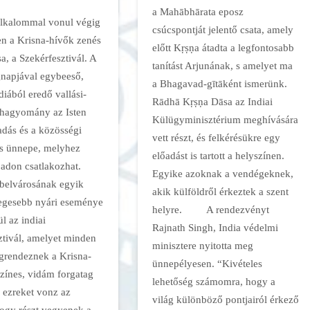
a Mahābhārata eposz
alkalommal vonul végig
csúcspontját jelentő csata, amely
n a Krisna-hívők zenés
előtt Kṛṣṇa átadta a legfontosabb
a, a Szekérfesztivál. A
tanítást Arjunának, s amelyet ma
gnapjával egybeeső,
a Bhagavad-gītāként ismerünk.
diából eredő vallási-
Rādhā Kṛṣṇa Dāsa az Indiai
s hagyomány az Isten
Külügyminisztérium meghívására
adás és a közösségi
vett részt, és felkérésükre egy
s ünnepe, melyhez
előadást is tartott a helyszínen.
badon csatlakozhat.
Egyike azoknak a vendégeknek,
belvárosának egyik
akik külföldről érkeztek a szent
egesebb nyári eseménye
helyre. A rendezvényt
l az indiai
Rajnath Singh, India védelmi
ztivál, amelyet minden
minisztere nyitotta meg
rendeznek a Krisna-
ünnepélyesen. “Kivételes
színes, vidám forgatag
lehetőség számomra, hogy a
e ezreket vonz az
világ különböző pontjairól érkező
hogy részt vegyenek a