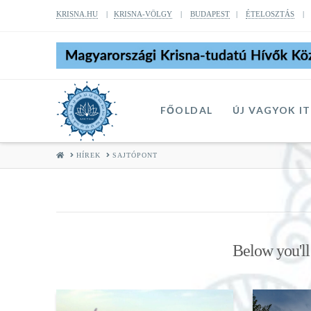
KRISNA.HU
|
KRISNA-VÖLGY
|
BUDAPEST
|
ÉTELOSZTÁS
FŐOLDAL
ÚJ VAGYOK I
HOME
HÍREK
SAJTÓPONT
Below you'll 