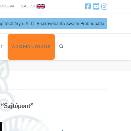
AMI.COM
|
ENGLISH
AT
ADOMÁNYOZOK
s
“Sajtópont”