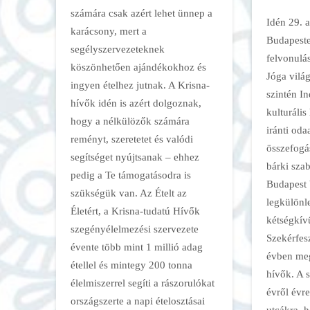
számára csak azért lehet ünnep a
Idén 29. 
karácsony, mert a
Budapeste
segélyszervezeteknek
felvonulás
köszönhetően ajándékokhoz és
Jóga vilá
ingyen ételhez jutnak. A Krisna-
szintén In
hívők idén is azért dolgoznak,
kulturáli
hogy a nélkülözők számára
iránti oda
reményt, szeretetet és valódi
összefogá
segítséget nyújtsanak – ehhez
bárki sza
pedig a Te támogatásodra is
Budapest 
szükségük van. Az Ételt az
legkülönl
Életért, a Krisna-tudatú Hívők
kétségkívü
szegényélelmezési szervezete
Szekérfes
évente több mint 1 millió adag
évben meg
étellel és mintegy 200 tonna
hívők. A 
élelmiszerrel segíti a rászorulókat
évről évr
országszerte a napi ételosztásai
utcákra, 