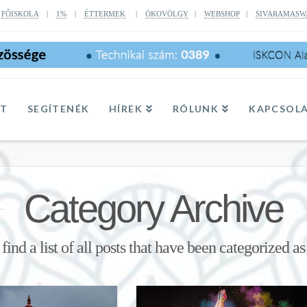
|
FÔISKOLA
|
1%
|
ÉTTERMEK
|
ÖKOVÖLGY
|
WEBSHOP
|
SIVARAMASW
TT
SEGÍTENÉK
HÍREK
RÓLUNK
KAPCSOL
Category Archive
find a list of all posts that have been categorized a