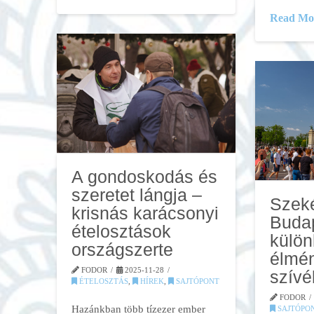
Read Mo
A gondoskodás és
szeretet lángja –
Szeké
krisnás karácsonyi
Buda
ételosztások
külön
országszerte
élmén
FODOR
2025-11-28
szívé
ÉTELOSZTÁS
,
HÍREK
,
SAJTÓPONT
FODOR
Hazánkban több tízezer ember
SAJTÓPO