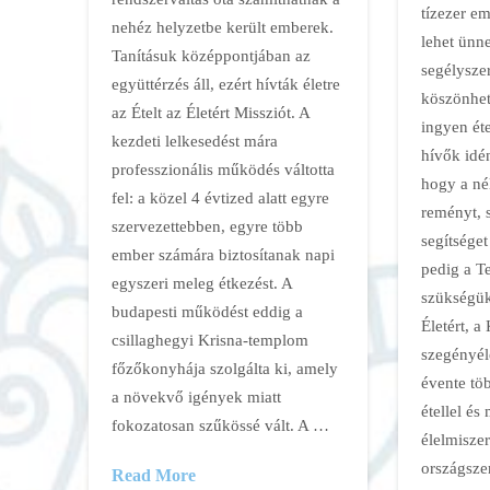
tízezer e
nehéz helyzetbe került emberek.
lehet ünn
Tanításuk középpontjában az
segélysze
együttérzés áll, ezért hívták életre
köszönhet
az Ételt az Életért Missziót. A
ingyen éte
kezdeti lelkesedést mára
hívők idén
professzionális működés váltotta
hogy a né
fel: a közel 4 évtized alatt egyre
reményt, s
szervezettebben, egyre több
segítsége
ember számára biztosítanak napi
pedig a T
egyszeri meleg étkezést. A
szükségük
budapesti működést eddig a
Életért, a
csillaghegyi Krisna-templom
szegényél
főzőkonyhája szolgálta ki, amely
évente tö
a növekvő igények miatt
étellel és
fokozatosan szűkössé vált. A …
élelmiszer
országsze
Read More