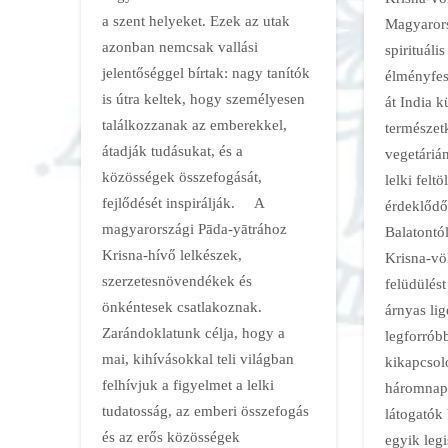
a szent helyeket. Ezek az utak
Magyaror
azonban nemcsak vallási
spirituális
jelentőséggel bírtak: nagy tanítók
élményfes
is útra keltek, hogy személyesen
át India k
találkozzanak az emberekkel,
természet
átadják tudásukat, és a
vegetáriá
közösségek összefogását,
lelki feltö
fejlődését inspirálják. A
érdeklőd
magyarországi Pāda-yātrához
Balatontól
Krisna-hívő lelkészek,
Krisna-vö
szerzetesnövendékek és
felüdülést
önkéntesek csatlakoznak.
árnyas li
Zarándoklatunk célja, hogy a
legforrób
mai, kihívásokkal teli világban
kikapcso
felhívjuk a figyelmet a lelki
háromnapo
tudatosság, az emberi összefogás
látogatók
és az erős közösségek
egyik leg