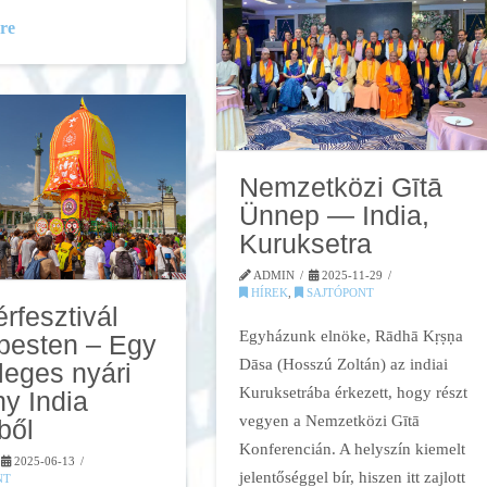
re
Nemzetközi Gītā
Ünnep — India,
Kuruksetra
ADMIN
2025-11-29
HÍREK
,
SAJTÓPONT
rfesztivál
Egyházunk elnöke, Rādhā Kṛṣṇa
pesten – Egy
Dāsa (Hosszú Zoltán) az indiai
leges nyári
Kuruksetrába érkezett, hogy részt
y India
vegyen a Nemzetközi Gītā
ből
Konferencián. A helyszín kiemelt
2025-06-13
jelentőséggel bír, hiszen itt zajlott
NT