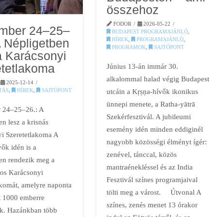
összehoz
FODOR
2026-05-22
mber 24–25–
BUDAPEST PROGRAMAJÁNLÓ
,
A Népligetben
HÍREK
,
PROGRAMAJÁNLÓ
,
PROGRAMOK
,
SAJTÓPONT
a Karácsonyi
tetlakoma
Június 13-án immár 30.
alkalommal halad végig Budapest
2025-12-14
TÁS
,
HÍREK
,
SAJTÓPONT
utcáin a Kṛṣṇa-hívők ikonikus
ünnepi menete, a Ratha-yātrā
 24–25–26.: A
Szekérfesztivál. A jubileumi
n lesz a krisnás
esemény idén minden eddiginél
i Szeretetlakoma A
nagyobb közösségi élményt ígér:
ők idén is a
zenével, tánccal, közös
en rendezik meg a
mantraénekléssel és az India
os Karácsonyi
Fesztivál színes programjaival
akomát, amelyre naponta
tölti meg a várost. Útvonal A
t 1000 emberre
színes, zenés menet 13 órakor
k. Hazánkban több