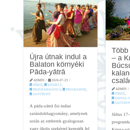
Több 
Újra útnak indul a
– a K
Balaton környéki
Búcsú
Pāda-yātrā
kalan
csal
ADMIN
2026-07-23
HÍREK
,
KIEMELT
,
ADMIN
PROGRAMAJÁNLÓ
,
PROGRAMOK
,
HÍREK
,
SAJTÓPONT
KRISNA-
SAJTÓPO
A pāda-yātrā ősi indiai
zarándokhagyomány, amelynek
Július 17–
során az emberek gyalogosan
programka
vagy ökrös szekérrel keresték fel
Krisna-vö