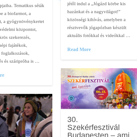
jétől indul a „Jógázd körbe kis
jaiba. Tematikus séták
hazánkat és a nagyvilágot!”
e a biofarmot, a
közösségi kihívás, amelyben a
et, a gyógynövénykertet
résztvevők jógapózban készült
nvédelmi központot,
aktuális fotókkal és videókkal …
krös szekerezés,
népi fajátékok,
Read More
foglalkozások,
és és száripróba is …
re
30.
Szekérfesztivál
Budapesten – ami