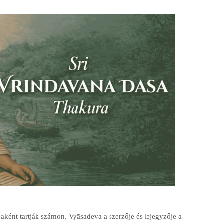
ként tartják számon. Vyāsadeva a szerzője és lejegyzője a