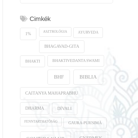
Cimkék
ASZTROLÓGIA
AYURVEDA
1%
BHAGAVAD-GITA
BHAKTIVEDANTA SWAMI
BHAKTI
BHF
BIBLIA
CAITANYA MAHAPRABHU
DHARMA
DÍVALI
FENNTARTHATÓSÁG
GAURA-PURṆIMĀ
GYERMEK