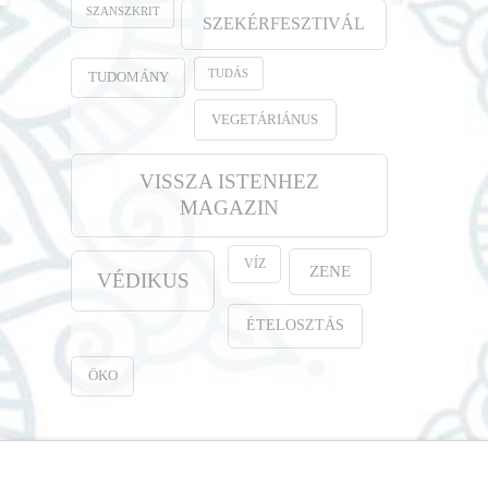
SZANSZKRIT
SZEKÉRFESZTIVÁL
TUDÁS
TUDOMÁNY
VEGETÁRIÁNUS
VISSZA ISTENHEZ
MAGAZIN
VÍZ
ZENE
VÉDIKUS
ÉTELOSZTÁS
ÖKO