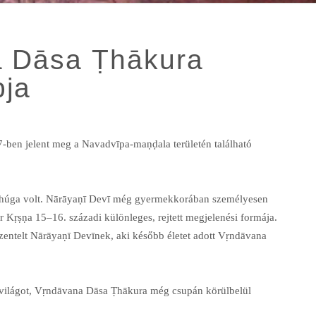
a Dāsa Ṭhākura
pja
-ben jelent meg a Navadvīpa-maṇḍala területén található
ahúga volt. Nārāyaṇī Devī még gyermekkorában személyesen
r Kṛṣṇa 15–16. századi különleges, rejtett megjelenési formája.
zentelt Nārāyaṇī Devīnek, aki később életet adott Vṛndāvana
 világot, Vṛndāvana Dāsa Ṭhākura még csupán körülbelül