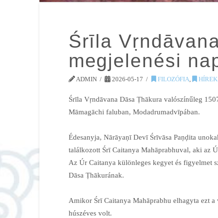
Śrīla Vṛndāvan
megjelenési na
ADMIN
2026-05-17
FILOZÓFIA
,
HÍREK
Śrīla Vṛndāvana Dāsa Ṭhākura valószínűleg 1507
Māmagāchi faluban, Modadrumadvīpában.
Édesanyja, Nārāyaṇī Devī Śrīvāsa Paṇḍita unok
találkozott Śrī Caitanya Mahāprabhuval, aki az Ú
Az Úr Caitanya különleges kegyet és figyelmet s
Dāsa Ṭhākurának.
Amikor Śrī Caitanya Mahāprabhu elhagyta ezt a
húszéves volt.