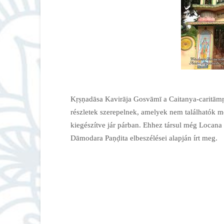
Kṛṣṇadāsa Kavirāja Gosvāmī a Caitanya-caritāmṛ
részletek szerepelnek, amelyek nem találhatók 
kiegészítve jár párban. Ehhez társul még Locana
Dāmodara Paṇḍita elbeszélései alapján írt meg.