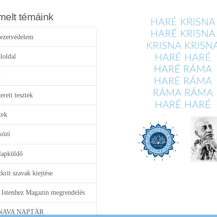
melt témáink
ezetvédelem
loldal
d
reti tesztek
tek
közi
lapküldő
krit szavak kiejtése
 Istenhez Magazin megrendelés
NAVA NAPTÁR