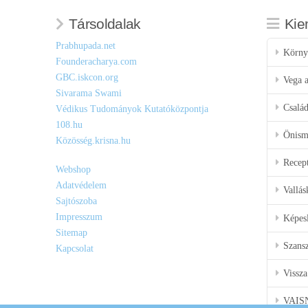
Társoldalak
Kie
Prabhupada.net
Körny
Founderacharya.com
GBC.iskcon.org
Vega a
Sivarama Swami
Csalá
Védikus Tudományok Kutatóközpontja
108.hu
Önisme
Közösség.krisna.hu
Recep
Webshop
Adatvédelem
Vallás
Sajtószoba
Impresszum
Képes
Sitemap
Szansz
Kapcsolat
Vissza
VAIS