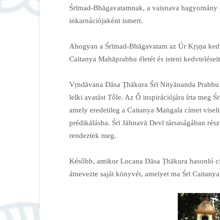
Śrīmad-Bhāgavatamnak, a vaisnava hagyomány eg
inkarnációjaként ismert.
Ahogyan a Śrīmad-Bhāgavatam az Úr Kṛṣṇa kedvtel
Caitanya Mahāprabhu életét és isteni kedvteléseit t
Vṛndāvana Dāsa Ṭhākura Śrī Nityānanda Prabhu eg
lelki avatást Tőle. Az Ő inspirációjára írta meg 
amely eredetileg a Caitanya Maṅgala címet viselt
prédikálásba. Śrī Jāhnavā Devī társaságában rész
rendeztek meg.
Később, amikor Locana Dāsa Ṭhākura hasonló cí
átnevezte saját könyvét, amelyet ma Śrī Caitan