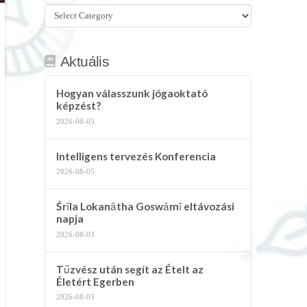
Összes
kategória
Aktuális
Hogyan válasszunk jógaoktató
képzést?
2026-08-05
Intelligens tervezés Konferencia
2026-08-05
Śrīla Lokanātha Goswāmī eltávozási
napja
2026-08-03
Tűzvész után segít az Ételt az
Életért Egerben
2026-08-03