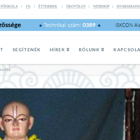
|
FÔISKOLA
|
1%
|
ÉTTERMEK
|
ÖKOVÖLGY
|
WEBSHOP
|
SIVARAMASW
TT
SEGÍTENÉK
HÍREK
RÓLUNK
KAPCSOL
NAPJA