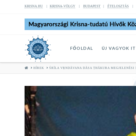
KRISNA.HU
|
KRISNA-VÖLGY
|
BUDAPEST
|
ÉTELOSZTÁS
FŐOLDAL
ÚJ VAGYOK I
HOME
HÍREK
ŚRĪLA VṚNDĀVANA DĀSA ṬHĀKURA MEGJELENÉSI 