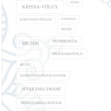
KÉPEK
KRISNA-VÖLGY
LEMONDÁS
KÖRNYEZETVÉDELEM
MESÉK
PRABHUPADA
MKTHK
PROGRAMAJÁNLÓ
RECEPT
RENDSZERES PROGRAMJAINK
SIVARAMA SWAMI
SRIMAD-BHAGAVATAM