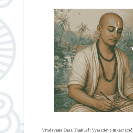
Vṛndāvana Dāsa Ṭhākurát Vyāsadeva inkarnációja