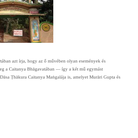
tában azt írja, hogy az ő művében olyan események és
meg a Caitanya Bhāgavatában — így a két mű egymást
 Dāsa Ṭhākura Caitanya Maṅgalája is, amelyet Murāri Gupta és