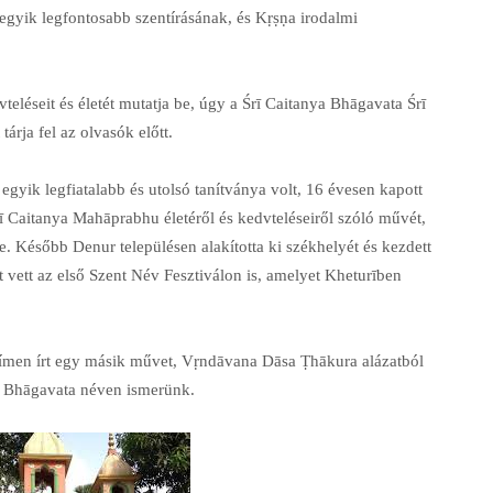
yik legfontosabb szentírásának, és Kṛṣṇa irodalmi
éseit és életét mutatja be, úgy a Śrī Caitanya Bhāgavata Śrī
árja fel az olvasók előtt.
yik legfiatalabb és utolsó tanítványa volt, 16 évesen kapott
Śrī Caitanya Mahāprabhu életéről és kedvteléseiről szóló művét,
e. Később Denur településen alakította ki székhelyét és kezdett
t vett az első Szent Név Fesztiválon is, amelyet Kheturīben
men írt egy másik művet, Vṛndāvana Dāsa Ṭhākura alázatból
ya Bhāgavata néven ismerünk.