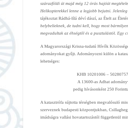
szárazföldi út majd még 12 órás hajóút megtétele
Helikopterekkel lenne a legjobb bejutni. Jelenle
tájékoztat Rádhá-lílá déví dászí, az Ételt az Éle
helybelieknek, de tudni kell, hogy most bármily
megvadultak az éhségtől és a pusztulástól. Egy 
A Magyarországi Krisna-tudatú Hívők Közössége 
adományokat gyűjt. Adományozni külön a kataszt
lehetséges:
KHB 10201006 – 50280757 
A 13600-as Adhat adományvo
pedig hívásonként 250 Forintta
A katasztrófa sújtotta térségben megvalósuló mi
szerveznek budapesti központjukban, Csillaghegyen
imádságra vallási hovatartozástól függetlenül mi