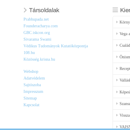
Társoldalak
Kie
Prabhupada.net
Körny
Founderacharya.com
GBC.iskcon.org
Vega a
Sivarama Swami
Csalá
Védikus Tudományok Kutatóközpontja
108.hu
Önisme
Közösség.krisna.hu
Recep
Webshop
Adatvédelem
Vallás
Sajtószoba
Impresszum
Képes
Sitemap
Szansz
Kapcsolat
Vissza
VAIS