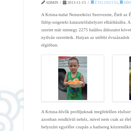
ADMIN
2013-11-15
ÉTELOSZTÁS
,
HÍR
A Krisna-tudat Nemzetközi Szervezete, Ételt az 
fülöp-szigeteki katasztrófahelyzet elhárításába. A
szerint már mintegy 2275 halálos áldozatot követe
nyilván szeretteik. Haiyan az utóbbi évszázadok l
régióban.
A Krisna-hívők profiljuknak megfelelően elsősorb
azonban rendkívül nehéz, mivel nem csak az élel
helyszínt egyelőre csupán a hadsereg közreműkö