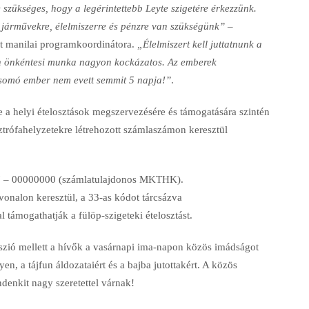
 szükséges, hogy a legérintettebb Leyte szigetére érkezzünk.
g járművekre, élelmiszerre és pénzre van szükségünk”
–
tért manilai programkoordinátora.
„Élelmiszert kell juttatnunk a
en önkéntesi munka nagyon kockázatos. Az emberek
csomó ember nem evett semmit 5 napja!”
.
a helyi ételosztások megszervezésére és támogatására szintén
rófahelyzetekre létrehozott számlaszámon keresztül
– 00000000 (számlatulajdonos MKTHK).
nalon keresztül, a 33-as kódot tárcsázva
l támogathatják a fülöp-szigeteki ételosztást.
sszió mellett a hívők a vasárnapi ima-napon közös imádságot
, a tájfun áldozataiért és a bajba jutottakért. A közös
ndenkit nagy szeretettel várnak!