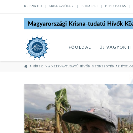
KRISNA.HU
|
KRISNA-VÖLGY
|
BUDAPEST
|
ÉTELOSZTÁS
FŐOLDAL
ÚJ VAGYOK I
HOME
HÍREK
A KRISNA-TUDATÚ HÍVŐK MEGKEZDTÉK AZ ÉTELO