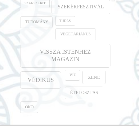
SZANSZKRIT
SZEKÉRFESZTIVÁL
TUDÁS
TUDOMÁNY
VEGETÁRIÁNUS
VISSZA ISTENHEZ
MAGAZIN
VÍZ
ZENE
VÉDIKUS
ÉTELOSZTÁS
ÖKO