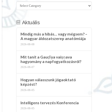
Összes
kategória
Aktuális
Mindig más a hibás… vagy mégsem? –
A magyar áldozatszerep anatómiája
2026-08-08
Mit tanít a Gauḍīya vaiṣṇava
hagyomány a napfogyatkozásról?
2026-08-07
Hogyan válasszunk jógaoktató
képzést?
2026-08-05
Intelligens tervezés Konferencia
2026-08-05