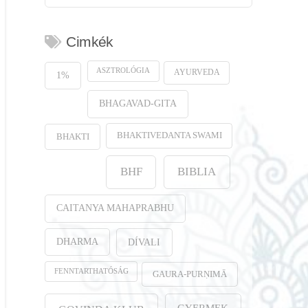
Cimkék
ASZTROLÓGIA
AYURVEDA
1%
BHAGAVAD-GITA
BHAKTIVEDANTA SWAMI
BHAKTI
BHF
BIBLIA
CAITANYA MAHAPRABHU
DHARMA
DÍVALI
FENNTARTHATÓSÁG
GAURA-PURṆIMĀ
GYERMEK