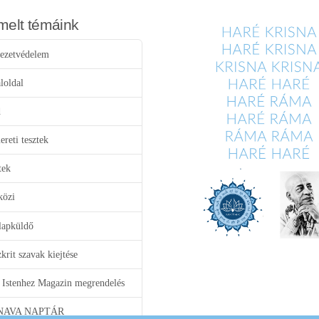
melt témáink
ezetvédelem
loldal
d
reti tesztek
tek
közi
lapküldő
krit szavak kiejtése
 Istenhez Magazin megrendelés
NAVA NAPTÁR