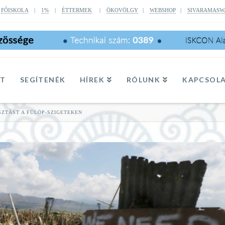
|
FÔISKOLA
|
1%
|
ÉTTERMEK
|
ÖKOVÖLGY
|
WEBSHOP
|
SIVARAMASW
TT
SEGÍTENÉK
HÍREK
RÓLUNK
KAPCSOL
SZTÁST A FÜLÖP-SZIGETEKEN