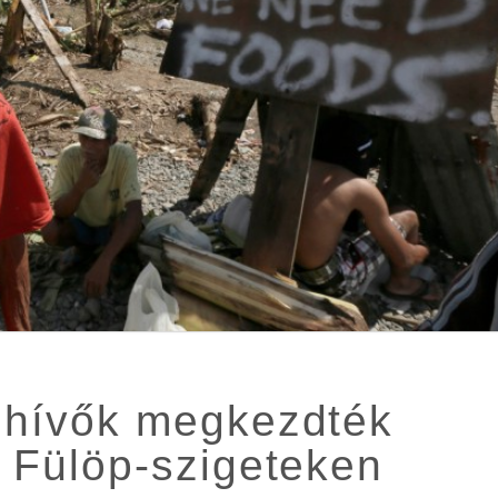
ú hívők megkezdték
a Fülöp-szigeteken