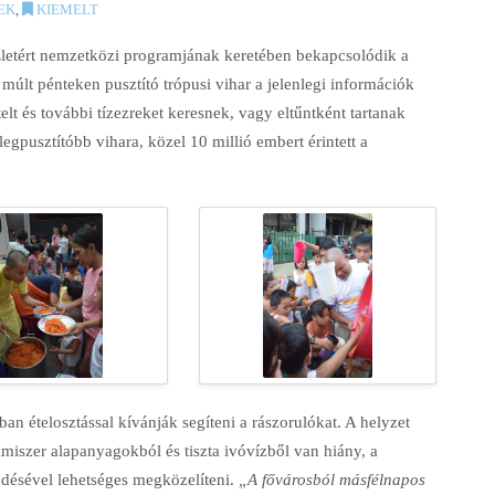
EK
,
KIEMELT
Életért nemzetközi programjának keretében bekapcsolódik a
 múlt pénteken pusztító trópusi vihar a jelenlegi információk
lt és további tízezreket keresnek, vagy eltűntként tartanak
egpusztítóbb vihara, közel 10 millió embert érintett a
an ételosztással kívánják segíteni a rászorulókat. A helyzet
miszer alapanyagokból és tiszta ivóvízből van hiány, a
désével lehetséges megközelíteni.
„A fővárosból másfélnapos