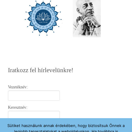
Iratkozz fel hírlevelünkre!
Vezetéknév:
Keresztnév:
Sütiket használunk annak érdekében, hogy biztosítsuk Önnek a
Email:
legjobb tapasztalatokat a weboldalunkon. Ha továbbra is