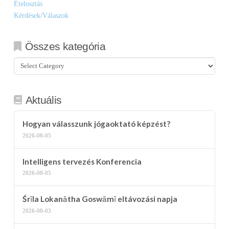
Ételosztás
Kérdések/Válaszok
Összes kategória
Összes
kategória
Aktuális
Hogyan válasszunk jógaoktató képzést?
2026-08-05
Intelligens tervezés Konferencia
2026-08-05
Śrīla Lokanātha Goswāmī eltávozási napja
2026-08-03