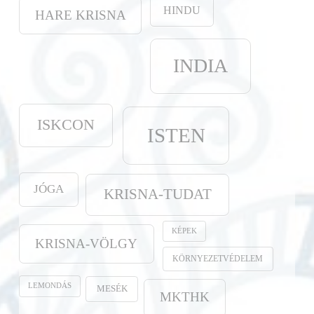
HINDU
HARE KRISNA
INDIA
ISKCON
ISTEN
JÓGA
KRISNA-TUDAT
KÉPEK
KRISNA-VÖLGY
KÖRNYEZETVÉDELEM
LEMONDÁS
MESÉK
MKTHK