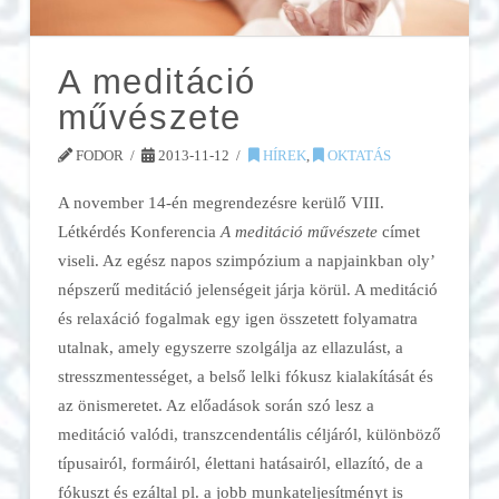
A meditáció
művészete
FODOR
2013-11-12
HÍREK
,
OKTATÁS
A november 14-én megrendezésre kerülő VIII.
Létkérdés Konferencia
A meditáció művészete
címet
viseli. Az egész napos szimpózium a napjainkban oly’
népszerű meditáció jelenségeit járja körül. A meditáció
és relaxáció fogalmak egy igen összetett folyamatra
utalnak, amely egyszerre szolgálja az ellazulást, a
stresszmentességet, a belső lelki fókusz kialakítását és
az önismeretet. Az előadások során szó lesz a
meditáció valódi, transzcendentális céljáról, különböző
típusairól, formáiról, élettani hatásairól, ellazító, de a
fókuszt és ezáltal pl. a jobb munkateljesítményt is