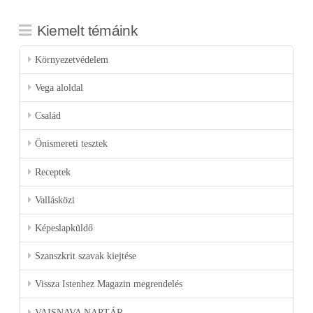
Kiemelt témáink
Környezetvédelem
Vega aloldal
Család
Önismereti tesztek
Receptek
Vallásközi
Képeslapküldő
Szanszkrit szavak kiejtése
Vissza Istenhez Magazin megrendelés
VAISNAVA NAPTÁR