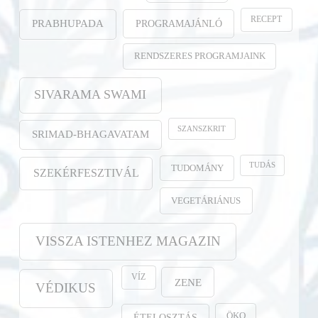
RECEPT
PROGRAMAJÁNLÓ
PRABHUPADA
RENDSZERES PROGRAMJAINK
SIVARAMA SWAMI
SZANSZKRIT
SRIMAD-BHAGAVATAM
TUDÁS
TUDOMÁNY
SZEKÉRFESZTIVÁL
VEGETÁRIÁNUS
VISSZA ISTENHEZ MAGAZIN
VÍZ
ZENE
VÉDIKUS
ÖKO
ÉTELOSZTÁS