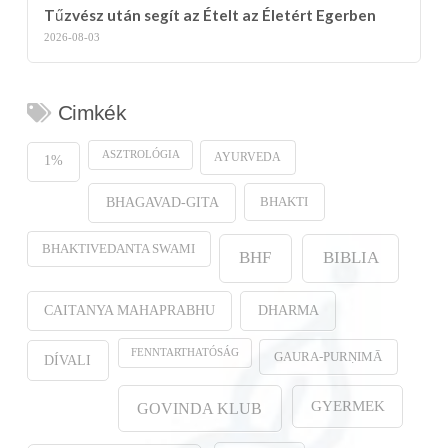
Tűzvész után segít az Ételt az Életért Egerben
2026-08-03
Cimkék
ASZTROLÓGIA
AYURVEDA
1%
BHAKTI
BHAGAVAD-GITA
BHAKTIVEDANTA SWAMI
BHF
BIBLIA
CAITANYA MAHAPRABHU
DHARMA
FENNTARTHATÓSÁG
GAURA-PURṆIMĀ
DÍVALI
GYERMEK
GOVINDA KLUB