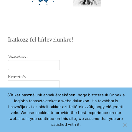
Iratkozz fel hírlevelünkre!
Vezetéknév:
Keresztnév:
Sütiket használunk annak érdekében, hogy biztosítsuk Önnek a
Email:
legjobb tapasztalatokat a weboldalunkon. Ha továbbra is
használja ezt az oldalt, akkor azt feltételezzük, hogy elégedett
vele. We use cookies to provide the best experience on our
Elfogadom az
Adatvédelmi Nyilatkozatot
.
website. If you continue on this site, we assume that you are
satisfied with it.
Feliratkozom