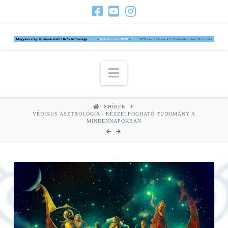
Navigation
HOME
HÍREK
VÉDIKUS ASZTROLÓGIA - KÉZZELFOGHATÓ TUDOMÁNY A
MINDENNAPOKBAN