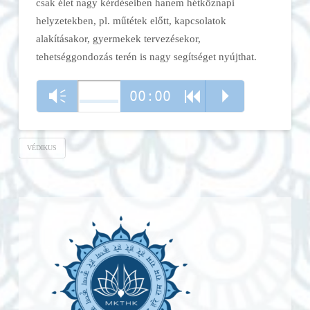
csak élet nagy kérdéseiben hanem hétköznapi
helyzetekben, pl. műtétek előtt, kapcsolatok
alakításakor, gyermekek tervezésekor,
tehetséggondozás terén is nagy segítséget nyújthat.
00:00
Vm
R
P
VÉDIKUS