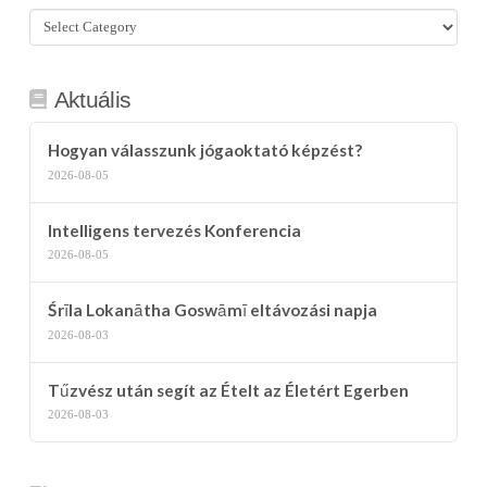
Összes
kategória
Aktuális
Hogyan válasszunk jógaoktató képzést?
2026-08-05
Intelligens tervezés Konferencia
2026-08-05
Śrīla Lokanātha Goswāmī eltávozási napja
2026-08-03
Tűzvész után segít az Ételt az Életért Egerben
2026-08-03