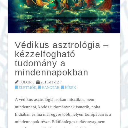
Védikus asztrológia –
kézzelfogható
tudomány a
mindennapokban
FODOR
2013-11-12
ÉLETMÓD
,
HANGTÁR
,
HÍREK
A védikus asztrológiát sokan misztikus, nem
mindennapi, ködös tudománynak ismerik, noha
Indiában és ma már egyre több helyen Európában is a
mindennapok része. E különleges tudásanyag nem