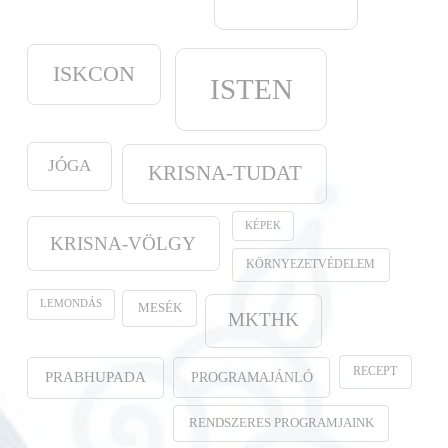
ISKCON
ISTEN
JÓGA
KRISNA-TUDAT
KÉPEK
KRISNA-VÖLGY
KÖRNYEZETVÉDELEM
LEMONDÁS
MESÉK
MKTHK
RECEPT
PROGRAMAJÁNLÓ
PRABHUPADA
RENDSZERES PROGRAMJAINK