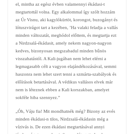
el, mintha az egész évben valamennyi ékádasi-t
megtartottál volna. Egy alkalommal így szólt hozzám
az Úr Visnu, aki kagylókürtöt, korongot, buzogányt és
lótuszvirágot tart a kezében, ’Ha valaki feladja a vallás
minden változatát, meghódol előttem, és megtartja ezt
a Nirdzsalá-ékádasit, amely nekem nagyon-nagyon
kedves, bizonyosan megszabadul minden bűnös
visszahatástól. A Kali-jugában nem lehet elérni a
legmagasabb célt a vagyon elajándékozásával, semmi
haszonra nem lehet szert tenni a szmárta-szabályok és
előírások betartásával. A védikus vallásos elvek már
nem is léteznek ebben a Kali korszakban, amelyet
sokféle hiba szennyez.”
„Óh, Váju fia! Mit mondhatnék még? Bizony az evés
minden ékádasi-n tilos, Nirdzsalá-ékádasin még a
vízivás is. De ezen ékádasi megtartásával annyi