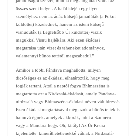
jámborságot szerzel, mintha meglátogattad volna az
összes szent helyet. A halál idején egy ilyen
személyhez nem az ádáz külsejű jamadúták (a Pokol
küldöttei) közelednek, hanem az isteni külsejű
visnudúták (a Legfelsőbb Úr küldöttei) viszik
magukkal Visnu hajlékára. Aki ezen ékádasi
megtartása után vizet és teheneket adományoz,
valamennyi bűnös tettétől megszabadul.”
Amikor a többi Pándava meghallotta, milyen
dicsőséges ez az ékádasi, elhatározták, hogy meg
fogják tartani. Attól a naptól fogva Bhímaszéna is
megtartotta ezt a Nirdzsalá-ékádasit, amely Pándava-
nirdzsalá vagy Bhímaszéna-ékádasi néven vált híressé.
Ezen ékádasi megtartásával még azok a bűnös tettek is
hamuvá égnek, amelyek akkorák, mint a Szuméru-
vagy a Mandara-hegy. Óh, király! Az Úr Krsna
kijelentette: kimeríthetetlenekké válnak a Nirdzsalá-