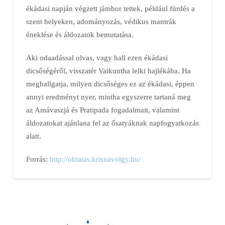
ékádasi napján végzett jámbor tettek, például fürdés a
szent helyeken, adományozás, védikus mantrák
éneklése és áldozatok bemutatása.
Aki odaadással olvas, vagy hall ezen ékádasi
dicsőségéről, visszatér Vaikuntha lelki hajlékába. Ha
meghallgatja, milyen dicsőséges ez az ékádasi, éppen
annyi eredményt nyer, mintha egyszerre tartaná meg
az Amávaszjá és Pratipada fogadalmait, valamint
áldozatokat ajánlana fel az ősatyáknak napfogyatkozás
alatt.
Forrás:
http://oktatas.krisnavolgy.hu/