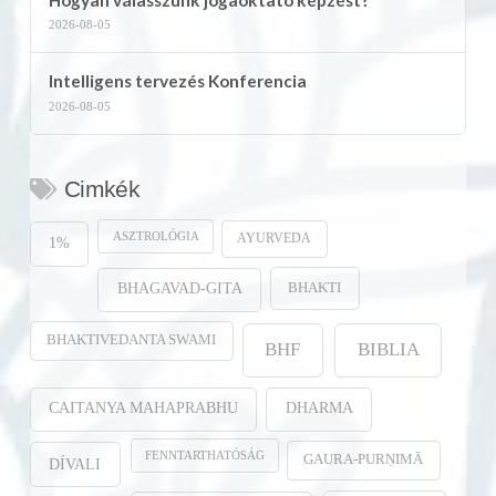
2026-08-05
Intelligens tervezés Konferencia
2026-08-05
Cimkék
ASZTROLÓGIA
AYURVEDA
1%
BHAKTI
BHAGAVAD-GITA
BHAKTIVEDANTA SWAMI
BHF
BIBLIA
CAITANYA MAHAPRABHU
DHARMA
FENNTARTHATÓSÁG
GAURA-PURṆIMĀ
DÍVALI