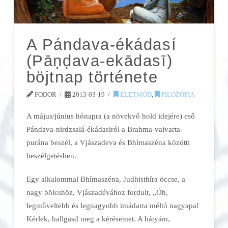
A Pándava-ékádasí
(Pāṇḍava-ekādasī)
böjtnap története
FODOR
2013-03-19
ÉLETMÓD
,
FILOZÓFIA
A május/június hónapra (a növekvő hold idejére) eső
Pándava-nirdzsalá-ékádasiról a Brahma-vaivarta-
purána beszél, a Vjászadeva és Bhímaszéna közötti
beszélgetésben.
Egy alkalommal Bhímaszéna, Judhisthíra öccse, a
nagy bölcshöz, Vjászadévához fordult, „Óh,
legműveltebb és legnagyobb imádatra méltó nagyapa!
Kérlek, hallgasd meg a kérésemet. A bátyám,