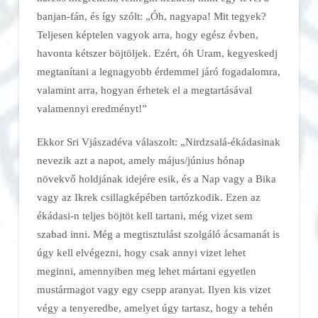
banjan-fán, és így szólt: „Óh, nagyapa! Mit tegyek?
Teljesen képtelen vagyok arra, hogy egész évben,
havonta kétszer böjtöljek. Ezért, óh Uram, kegyeskedj
megtanítani a legnagyobb érdemmel járó fogadalomra,
valamint arra, hogyan érhetek el a megtartásával
valamennyi eredményt!”
Ekkor Sri Vjászadéva válaszolt: „Nirdzsalá-ékádasinak
nevezik azt a napot, amely május/június hónap
növekvő holdjának idejére esik, és a Nap vagy a Bika
vagy az Ikrek csillagképében tartózkodik. Ezen az
ékádasi-n teljes böjtöt kell tartani, még vizet sem
szabad inni. Még a megtisztulást szolgáló ácsamanát is
úgy kell elvégezni, hogy csak annyi vizet lehet
meginni, amennyiben meg lehet mártani egyetlen
mustármagot vagy egy csepp aranyat. Ilyen kis vizet
végy a tenyeredbe, amelyet úgy tartasz, hogy a tehén