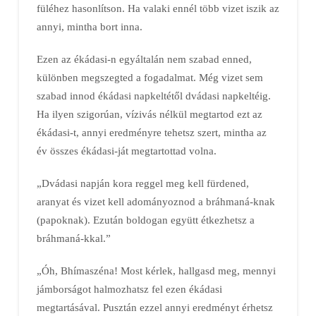
füléhez hasonlítson. Ha valaki ennél több vizet iszik az
annyi, mintha bort inna.
Ezen az ékádasi-n egyáltalán nem szabad enned,
különben megszegted a fogadalmat. Még vizet sem
szabad innod ékádasi napkeltétől dvádasi napkeltéig.
Ha ilyen szigorúan, vízivás nélkül megtartod ezt az
ékádasi-t, annyi eredményre tehetsz szert, mintha az
év összes ékádasi-ját megtartottad volna.
„Dvádasi napján kora reggel meg kell fürdened,
aranyat és vizet kell adományoznod a bráhmaná-knak
(papoknak). Ezután boldogan együtt étkezhetsz a
bráhmaná-kkal.”
„Óh, Bhímaszéna! Most kérlek, hallgasd meg, mennyi
jámborságot halmozhatsz fel ezen ékádasi
megtartásával. Pusztán ezzel annyi eredményt érhetsz