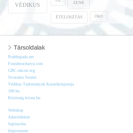
VÍZ
ZENE
VÉDIKUS
ÖKO
ÉTELOSZTÁS
Társoldalak
Prabhupada.net
Founderacharya.com
GBC.iskcon.org
Sivarama Swami
Védikus Tudományok Kutatóközpontja
108.hu
Közösség.krisna.hu
Webshop
Adatvédelem
Sajtószoba
Impresszum