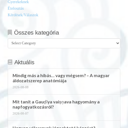
Gyerekeknek
Ételosztás
Kérdések/Válaszok
Összes kategória
Összes
kategória
Aktuális
Mindig más a hibás… vagy mégsem? – A magyar
áldozatszerep anatómiája
2026-08-08
Mit tanít a Gauḍīya vaiṣṇava hagyomány a
napfogyatkozásról?
2026-08-07
Hogyan válasszunk jógaoktató képzést?