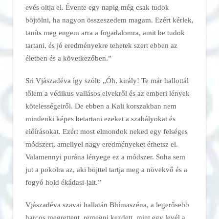
evés oltja el. Évente egy napig még csak tudok
böjtölni, ha nagyon összeszedem magam. Ezért kérlek,
taníts meg engem arra a fogadalomra, amit be tudok
tartani, és jó eredményekre tehetek szert ebben az
életben és a következőben.”
Sri Vjászadéva így szólt: „Óh, király! Te már hallottál
tőlem a védikus vallásos elvekről és az emberi lények
kötelességeiről. De ebben a Kali korszakban nem
mindenki képes betartani ezeket a szabályokat és
előírásokat. Ezért most elmondok neked egy felséges
módszert, amellyel nagy eredményeket érhetsz el.
Valamennyi purána lényege ez a módszer. Soha sem
jut a pokolra az, aki böjttel tartja meg a növekvő és a
fogyó hold ékádasi-jait.”
Vjászadéva szavai hallatán Bhímaszéna, a legerősebb
harcos megrettent, remegni kezdett, mint egy levél a