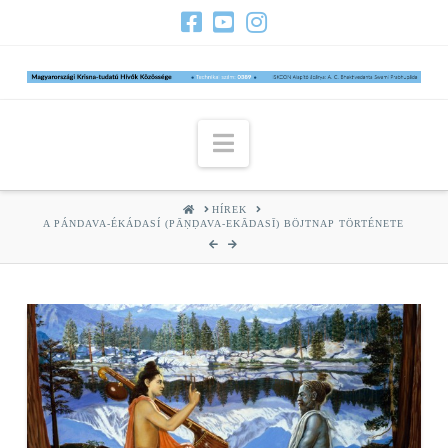
Navigation
HOME
HÍREK
A PÁNDAVA-ÉKÁDASÍ (PĀṆḌAVA-EKĀDASĪ) BÖJTNAP TÖRTÉNETE