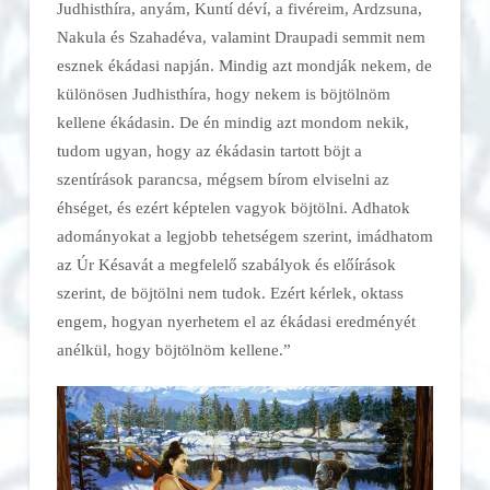
Judhisthíra, anyám, Kuntí déví, a fivéreim, Ardzsuna,
Nakula és Szahadéva, valamint Draupadi semmit nem
esznek ékádasi napján. Mindig azt mondják nekem, de
különösen Judhisthíra, hogy nekem is böjtölnöm
kellene ékádasin. De én mindig azt mondom nekik,
tudom ugyan, hogy az ékádasin tartott böjt a
szentírások parancsa, mégsem bírom elviselni az
éhséget, és ezért képtelen vagyok böjtölni. Adhatok
adományokat a legjobb tehetségem szerint, imádhatom
az Úr Késavát a megfelelő szabályok és előírások
szerint, de böjtölni nem tudok. Ezért kérlek, oktass
engem, hogyan nyerhetem el az ékádasi eredményét
anélkül, hogy böjtölnöm kellene.”