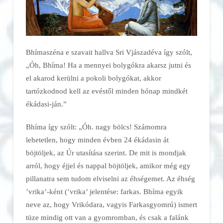
Bhímaszéna e szavait hallva Sri Vjászadéva így szólt,
„Óh, Bhíma! Ha a mennyei bolygókra akarsz jutni és
el akarod kerülni a pokoli bolygókat, akkor
tartózkodnod kell az evéstől minden hónap mindkét
ékádasi-ján.”
Bhíma így szólt: „Óh. nagy bölcs! Számomra
lehetetlen, hogy minden évben 24 ékádasin át
böjtöljek, az Úr utasítása szerint. De mit is mondjak
arról, hogy éjjel és nappal böjtöljek, amikor még egy
pillanatra sem tudom elviselni az éhségemet. Az éhség
’vrika’-ként (’vrika’ jelentése: farkas. Bhíma egyik
neve az, hogy Vrikódara, vagyis Farkasgyomrú) ismert
tüze mindig ott van a gyomromban, és csak a falánk