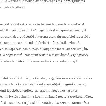
nk. Ez a szint elsősorban az önérvényesítés, önmegismerés
ósítás található.
ozzák a csakrák szintén indiai eredetű rendszerével is. A
nomfizikai energiával ellátó nagy energiaközpontok, amelyek
yes csakrák a gyökértől a korona csakráig megfelelnek a főbb
ák magukon, a vöröstől a hófehérig. A csakrák színei és
al is kapcsolatban állnak, e központokat félistenek uralják,
 Ahogy lentről haladunk felfelé a testet átható legnagyobb
llatias területekről felemelkedünk az érzelmi, majd
letek és a biztonság, a két alsó, a gyökér és a szakrális csakra
or szociális kapcsolatainkkal azonosítjuk magunkat, az az
onti idegköteg területe; az érzelmi megvalósítások a
és és -művelés valamint a kommunikáció pedig a torokcsakrához
lódás Istenhez a legfelsőbb csakrák, a 3. szem, a korona és a