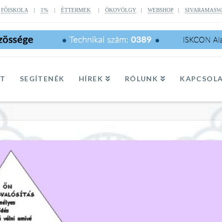
|
FÔISKOLA
|
1%
|
ÉTTERMEK
|
ÖKOVÖLGY
|
WEBSHOP
|
SIVARAMASW
TT
SEGÍTENÉK
HÍREK
RÓLUNK
KAPCSOL