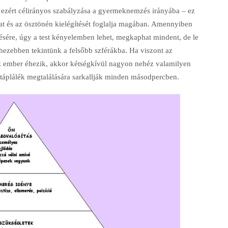
s ezért célirányos szabályzása a gyermeknemzés irányába – ez
ókat és az ösztönén kielégítését foglalja magában. Amennyiben
ítésére, úgy a test kényelemben lehet, megkaphat mindent, de le
ehezebben tekintünk a felsőbb szférákba. Ha viszont az
az ember éhezik, akkor kétségkívül nagyon nehéz valamilyen
táplálék megtalálására sarkallják minden másodpercben.