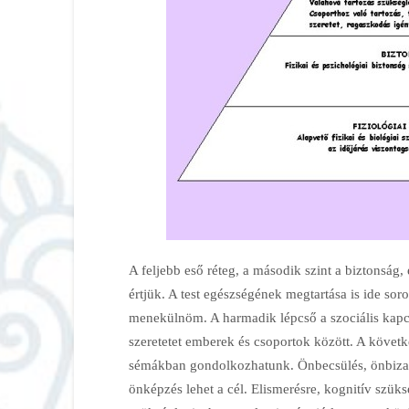
A feljebb eső réteg, a második szint a biztonság,
értjük. A test egészségének megtartása is ide sor
menekülnöm. A harmadik lépcső a szociális kapcso
szeretetet emberek és csoportok között. A követ
sémákban gondolkozhatunk. Önbecsülés, önbizal
önképzés lehet a cél. Elismerésre, kognitív szüksé