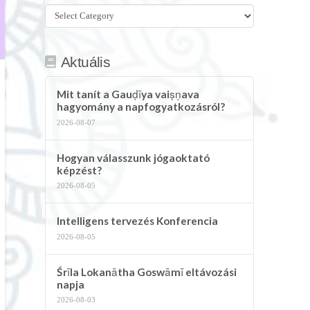
Összes
kategória
Aktuális
Mit tanít a Gauḍīya vaiṣṇava
hagyomány a napfogyatkozásról?
2026-08-07
Hogyan válasszunk jógaoktató
képzést?
2026-08-05
Intelligens tervezés Konferencia
2026-08-05
Śrīla Lokanātha Goswāmī eltávozási
napja
2026-08-03