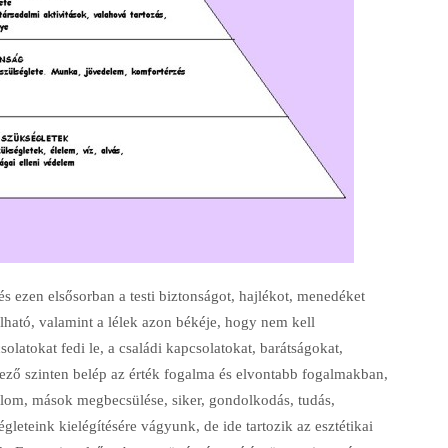
 és ezen elsősorban a testi biztonságot, hajlékot, menedéket
olható, valamint a lélek azon békéje, hogy nem kell
latokat fedi le, a családi kapcsolatokat, barátságokat,
kező szinten belép az érték fogalma és elvontabb fogalmakban,
om, mások megbecsülése, siker, gondolkodás, tudás,
gleteink kielégítésére vágyunk, de ide tartozik az esztétikai