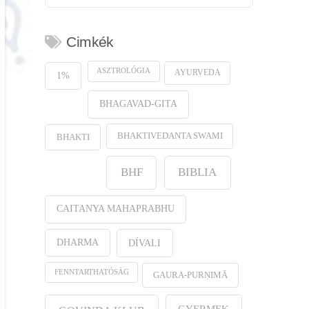
Cimkék
ASZTROLÓGIA
AYURVEDA
1%
BHAGAVAD-GITA
BHAKTIVEDANTA SWAMI
BHAKTI
BHF
BIBLIA
CAITANYA MAHAPRABHU
DHARMA
DÍVALI
FENNTARTHATÓSÁG
GAURA-PURṆIMĀ
GYERMEK