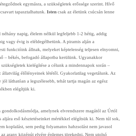
rétegződnek egymásra, a szükségletek erőssége szerint. Hívő
 csavart tapasztalhatunk.
Isten
csak az életünk csúcsán lenne
 néhány napig, élelem nélkül legfeljebb 1-2 hétig, addig
ig vagy évig is eléldegélhetünk. A piramis alján a
esti funkcióink állnak, melyeket képtelenség teljesen elnyomni,
emő – békés, befogadó állapotba kerülünk. Ugyanakkor
szükségletek kielégítése a célunk a mindennapok során –
állatvilág élőlényeinek lététől. Gyakorlatilag vegetálunk. Az
jól láthatóan a legszélesebb, tehát tartja magán az egész
ékben elégítjük ki.
s gondolkodásmódja, amelynek elvrendszere magától az Úrtól
s aljára eső késztetéseinket mértékkel elégítsük ki. Nem túl sok,
em koplalást, sem pedig folyamatos habzsolást nem javasol
– az arany középút elvére érdemes törekedni. Nem utolsó