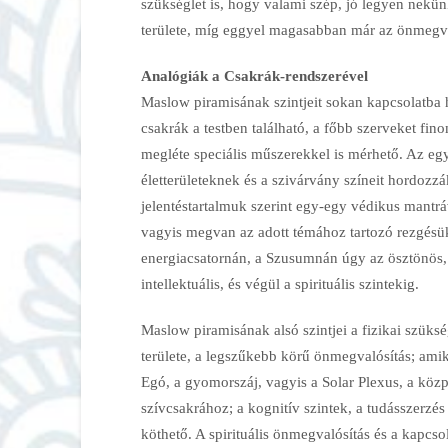
szükséglet is, hogy valami szép, jó legyen nekü
területe, míg eggyel magasabban már az önmegval
Analógiák a Csakrák-rendszerével
Maslow piramisának szintjeit sokan kapcsolatba h
csakrák a testben található, a főbb szerveket fi
megléte speciális műszerekkel is mérhető. Az eg
életterületeknek és a szivárvány színeit hordozz
jelentéstartalmuk szerint egy-egy védikus mantráv
vagyis megvan az adott témához tartozó rezgésük.
energiacsatornán, a Szusumnán úgy az ösztönös, á
intellektuális, és végül a spirituális szintekig.
Maslow piramisának alsó szintjei a fizikai szükség
területe, a legszűkebb körű önmegvalósítás; amik
Egó, a gyomorszáj, vagyis a Solar Plexus, a közp
szívcsakrához; a kognitív szintek, a tudásszerz
köthető. A spirituális önmegvalósítás és a kapcso