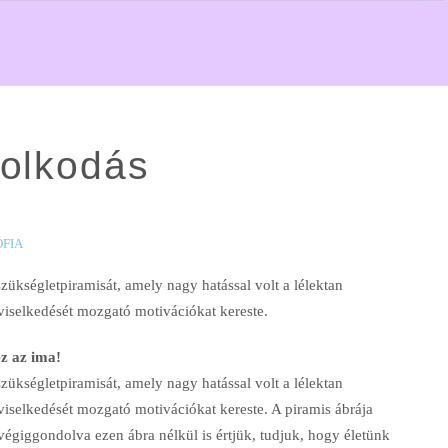
dolkodás
ÓFIA
kségletpiramisát, amely nagy hatással volt a lélektan
viselkedését mozgató motivációkat kereste.
z az ima!
kségletpiramisát, amely nagy hatással volt a lélektan
viselkedését mozgató motivációkat kereste. A piramis ábrája
égiggondolva ezen ábra nélkül is értjük, tudjuk, hogy életünk