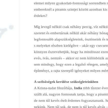
elemei milyen gyakorlati-fontossági sorrendben 
embereknél a piramis szintjei között azonban kis
érdekes?
Míg levegő nélkül csak néhány percig, víz nélkül
szeretet és embertársak nélkül akár néhány hónap
legfontosabb alapszükségleteink, ösztöneink és t
s melyeket részben kielégítve – akár egy csecs
könnyen észrevehetjük, hogy ha mindössze ezen 
evés, ivás, nemzés – akkor ez nem különbözik az 
sem mindegy, hogy ezen a legalsó rétegen, amely 
építményt, a rajta szereplő igényeket milyen mért
A szélsőségek kerülése szükségleteinkben
A Krisna-tudat filozófiája,
India
több tízezer éve
szállt alá, nagyon fontosnak tartja, hogy a pirami
de nem túl kevés ételt érdemes fogyasztanunk. S
nekünk. Nem túl sok, de nem is túl kevés alvás 