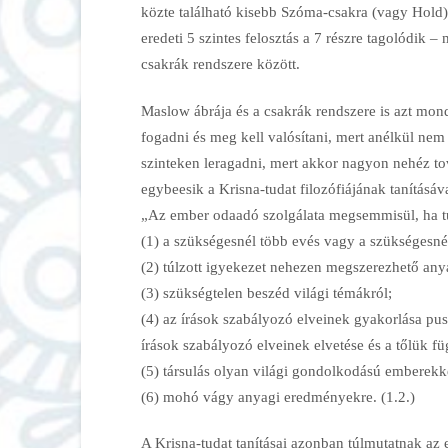
közte található kisebb Szóma-csakra (vagy Hold)
eredeti 5 szintes felosztás a 7 részre tagolódik
csakrák rendszere között.
Maslow ábrája és a csakrák rendszere is azt mondj
fogadni és meg kell valósítani, mert anélkül n
szinteken leragadni, mert akkor nagyon nehéz to
egybeesik a Krisna-tudat filozófiájának tanításával
„Az ember odaadó szolgálata megsemmisül, ha tú
(1) a szükségesnél több evés vagy a szükségesné
(2) túlzott igyekezet nehezen megszerezhető anya
(3) szükségtelen beszéd világi témákról;
(4) az írások szabályozó elveinek gyakorlása pus
írások szabályozó elveinek elvetése és a tőlük fü
(5) társulás olyan világi gondolkodású emberekke
(6) mohó vágy anyagi eredményekre. (1.2.)
A Krisna-tudat tanításai azonban túlmutatnak az e