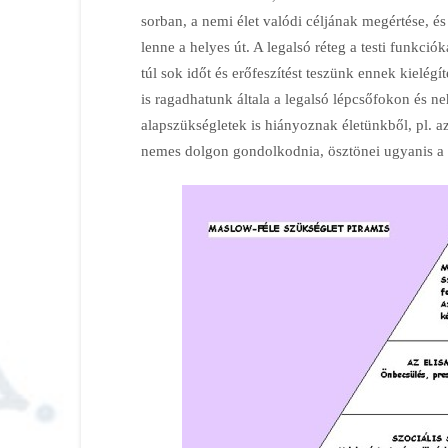
sorban, a nemi élet valódi céljának megértése, é
lenne a helyes út. A legalsó réteg a testi funkci
túl sok időt és erőfeszítést teszünk ennek kielég
is ragadhatunk általa a legalsó lépcsőfokon és n
alapszükségletek is hiányoznak életünkből, pl. 
nemes dolgon gondolkodnia, ösztönei ugyanis a 