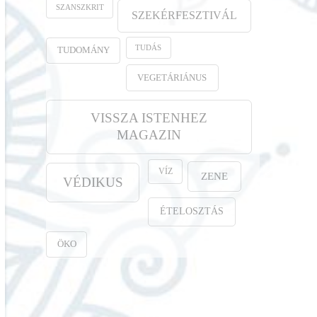
SZANSZKRIT
SZEKÉRFESZTIVÁL
TUDÁS
TUDOMÁNY
VEGETÁRIÁNUS
VISSZA ISTENHEZ
MAGAZIN
VÍZ
ZENE
VÉDIKUS
ÉTELOSZTÁS
ÖKO