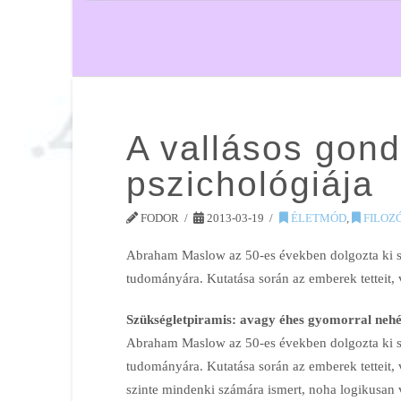
A vallásos gon
pszichológiája
FODOR
2013-03-19
ÉLETMÓD
,
FILOZ
Abraham Maslow az 50-es években dolgozta ki szü
tudományára. Kutatása során az emberek tetteit, 
Szükségletpiramis: avagy éhes gyomorral nehé
Abraham Maslow az 50-es években dolgozta ki szü
tudományára. Kutatása során az emberek tetteit, 
szinte mindenki számára ismert, noha logikusan v