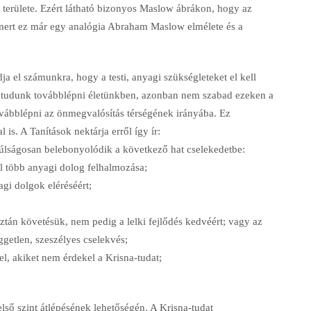
 területe. Ezért látható bizonyos Maslow ábrákon, hogy az
 – mert ez már egy analógia Abraham Maslow elmélete és a
a el számunkra, hogy a testi, anyagi szükségleteket el kell
em tudunk továbblépni életünkben, azonban nem szabad ezeken a
vábblépni az önmegvalósítás térségének irányába. Ez
 is. A Tanítások nektárja erről így ír:
lságosan belebonyolódik a következő hat cselekedetbe:
l több anyagi dolog felhalmozása;
gi dolgok eléréséért;
ztán követésük, nem pedig a lelki fejlődés kedvéért; vagy az
ggetlen, szeszélyes cselekvés;
l, akiket nem érdekel a Krisna-tudat;
lső szint átlépésének lehetőségén. A Krisna-tudat