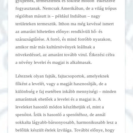
gyűjtenek, termesztenek és sokféle módon elkészítve
fogyasztanak. Nemcsak Amerikában, de a világ trópus
régióiban másutt is – például Indiában – nagy
területeken termesztik. Itthon ma még kevéssé ismert
az amaránt hihetetlen előnye: rendkívüli hő- és
szárazságtűrése. A forró, és mind forróbb nyarakon,
amikor már más kultúrnövények leállnak a
növekedéssel, az amaránt tovább virul. Étkezési célra
a növény levelei és magjai is alkalmasak.
Léteznek olyan fajták, fajtacsoportok, amelyeknek
főként a levelét, vagy a magját hasznosítják, de a
különbség e faj esetében inkább mennyiségi – minden
amarántnak ehetőek a levelei és a magjai is. A
leveleket hasonló módon készíthetjük el, mint a
spenótot. Ízük is hasonló a spenótéhoz, de annál
sokkalta lágyabb-bársonyosabb, harmonikusabb lesz a
belőlük készült ételek ízvilága. További előnye, hogy