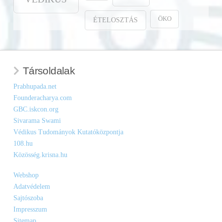
ÖKO
ÉTELOSZTÁS
Társoldalak
Prabhupada.net
Founderacharya.com
GBC.iskcon.org
Sivarama Swami
Védikus Tudományok Kutatóközpontja
108.hu
Közösség.krisna.hu
Webshop
Adatvédelem
Sajtószoba
Impresszum
Sitemap