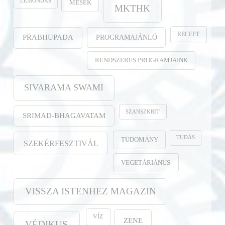
LEMONDÁS
MESÉK
MKTHK
RECEPT
PROGRAMAJÁNLÓ
PRABHUPADA
RENDSZERES PROGRAMJAINK
SIVARAMA SWAMI
SZANSZKRIT
SRIMAD-BHAGAVATAM
TUDÁS
TUDOMÁNY
SZEKÉRFESZTIVÁL
VEGETÁRIÁNUS
VISSZA ISTENHEZ MAGAZIN
VÍZ
ZENE
VÉDIKUS