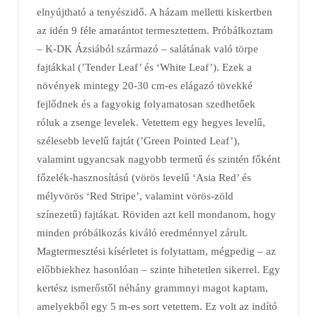
elnyújtható a tenyészidő. A házam melletti kiskertben
az idén 9 féle amarántot termesztettem. Próbálkoztam
– K-DK Ázsiából származó – salátának való törpe
fajtákkal (’Tender Leaf’ és ‘White Leaf’). Ezek a
növények mintegy 20-30 cm-es elágazó tövekké
fejlődnek és a fagyokig folyamatosan szedhetőek
róluk a zsenge levelek. Vetettem egy hegyes levelű,
szélesebb levelű fajtát (’Green Pointed Leaf’),
valamint ugyancsak nagyobb termetű és szintén főként
főzelék-hasznosítású (vörös levelű ‘Asia Red’ és
mélyvörös ‘Red Stripe’, valamint vörös-zöld
színezetű) fajtákat. Röviden azt kell mondanom, hogy
minden próbálkozás kiváló eredménnyel zárult.
Magtermesztési kísérletet is folytattam, mégpedig – az
előbbiekhez hasonlóan – szinte hihetetlen sikerrel. Egy
kertész ismerőstől néhány grammnyi magot kaptam,
amelyekből egy 5 m-es sort vetettem. Ez volt az indító