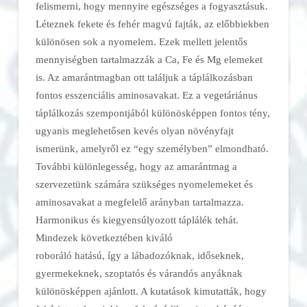
felismerni, hogy mennyire egészséges a fogyasztásuk.
Léteznek fekete és fehér magvú fajták, az előbbiekben
különösen sok a nyomelem. Ezek mellett jelentős
mennyiségben tartalmazzák a Ca, Fe és Mg elemeket
is. Az amarántmagban ott találjuk a táplálkozásban
fontos esszenciális aminosavakat. Ez a vegetáriánus
táplálkozás szempontjából különösképpen fontos tény,
ugyanis meglehetősen kevés olyan növényfajt
ismerünk, amelyről ez “egy személyben” elmondható.
További különlegesség, hogy az amarántmag a
szervezetünk számára szükséges nyomelemeket és
aminosavakat a megfelelő arányban tartalmazza.
Harmonikus és kiegyensúlyozott táplálék tehát.
Mindezek következtében kiváló
roboráló hatású, így a lábadozóknak, időseknek,
gyermekeknek, szoptatós és várandós anyáknak
különösképpen ajánlott. A kutatások kimutatták, hogy