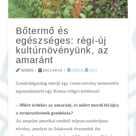
Bőtermő és
egészséges: régi-új
kultúrnövényünk, az
amaránt
ADMIN
2013-04-16
HÍREK
,
ÖKO
Gondolatgazdag interjú egy csoda-növény termesztési
tapasztalatairól egy Krisna-völgyi kertésszel.
– Miért érdekes az amaránt, és miért merül fel újra
a termesztésének gondolata?
Az amaránt amerikai eredetű trópusi-szubtrópusi
növény, amelyet az őslakosok évezredek óta