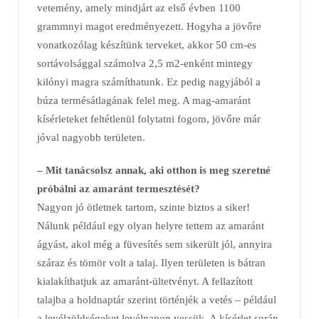
vetemény, amely mindjárt az első évben 1100
grammnyi magot eredményezett. Hogyha a jövőre
vonatkozólag készítünk terveket, akkor 50 cm-es
sortávolsággal számolva 2,5 m2-enként mintegy
kilónyi magra számíthatunk. Ez pedig nagyjából a
búza termésátlagának felel meg. A mag-amaránt
kísérleteket feltétlenül folytatni fogom, jövőre már
jóval nagyobb területen.
– Mit tanácsolsz annak, aki otthon is meg szeretné
próbálni az amaránt termesztését?
Nagyon jó ötletnek tartom, szinte biztos a siker!
Nálunk például egy olyan helyre tettem az amaránt
ágyást, akol még a füvesítés sem sikerült jól, annyira
száraz és tömör volt a talaj. Ilyen területen is bátran
kialakíthatjuk az amaránt-ültetvényt. A fellazított
talajba a holdnaptár szerint történjék a vetés – például
a levélzöldségeket levélnapon vessük. A kísérlet során