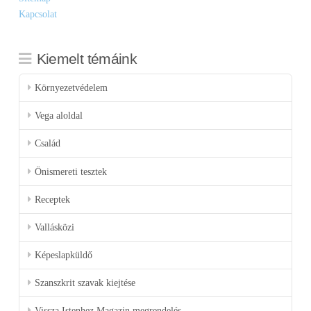
Kapcsolat
Kiemelt témáink
Környezetvédelem
Vega aloldal
Család
Önismereti tesztek
Receptek
Vallásközi
Képeslapküldő
Szanszkrit szavak kiejtése
Vissza Istenhez Magazin megrendelés