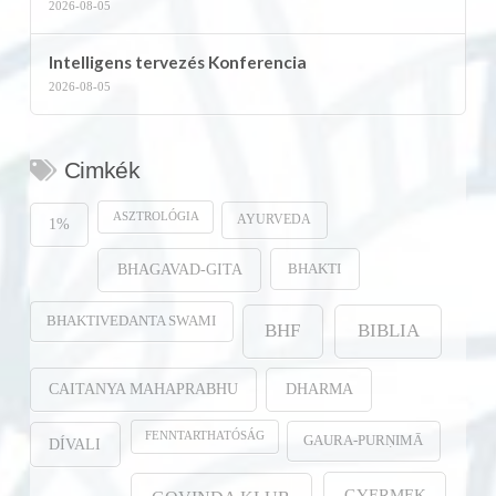
2026-08-05
Intelligens tervezés Konferencia
2026-08-05
Cimkék
ASZTROLÓGIA
AYURVEDA
1%
BHAKTI
BHAGAVAD-GITA
BHAKTIVEDANTA SWAMI
BHF
BIBLIA
CAITANYA MAHAPRABHU
DHARMA
FENNTARTHATÓSÁG
GAURA-PURṆIMĀ
DÍVALI
GYERMEK