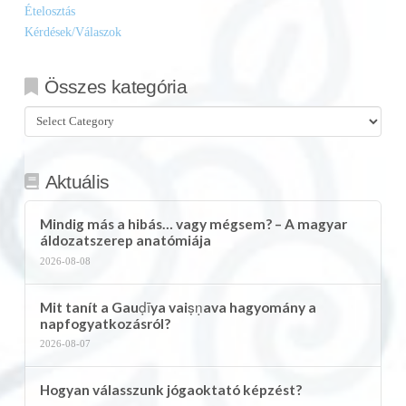
Ételosztás
Kérdések/Válaszok
Összes kategória
Összes
kategória
Aktuális
Mindig más a hibás… vagy mégsem? – A magyar
áldozatszerep anatómiája
2026-08-08
Mit tanít a Gauḍīya vaiṣṇava hagyomány a
napfogyatkozásról?
2026-08-07
Hogyan válasszunk jógaoktató képzést?