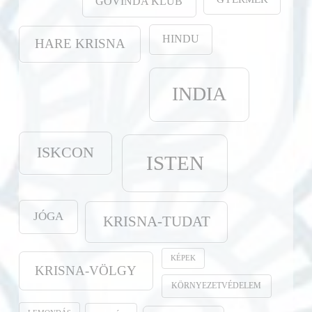
GOVINDA KLUB
HINDU
HARE KRISNA
INDIA
ISKCON
ISTEN
JÓGA
KRISNA-TUDAT
KÉPEK
KRISNA-VÖLGY
KÖRNYEZETVÉDELEM