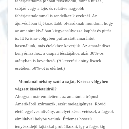
fehérjetartalma jobban felszívódik, mint a búzáé,
szójáé vagy a tejé, és relatíve nagyobb
fehérjetartalommal is rendelkezik ezeknél. Az
ájurvédában tájékozottabb olvasóknak mondom, hogy
az amaránt kiválóan kiegyensúlyozza kaphát és pittát
is. Itt Krisna-völgyben puffasztott amarántot
használunk, más ételekhez keverjük. Az amarántliszt
kenyérliszthez, a csapati tésztájához akár 30%-os
arányban is keverhető. (A keverési arány lisztek
esetében 50%-ot is elérhet.)
– Mondanál néhány szót a saját, Krisna-völgyben
végzett kísérleteidről?
Ahogyan már említettem, az amaránt a trópusi
Amerikából származik, ezért melegigényes. Rövid
életű egyéves növény, amelyet kései vetéssel, a fagyok
elmúltával helybe vetünk. Érdemes hosszú
tenyészidejű fajtákkal próbálkozni, így a fagyokig