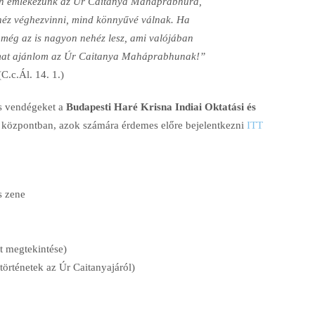
an emlékezünk az Úr Caitanya Maháprabhura,
héz véghezvinni, mind könnyűvé válnak. Ha
még az is nagyon nehéz lesz, ami valójában
tomat ajánlom az Úr Caitanya Maháprabhunak!”
(C.c.Ál. 14. 1.)
es vendégeket a
Budapesti Haré Krisna Indiai Oktatási és
a központban, azok számára érdemes előre bejelentkezni
ITT
s zene
t megtekintése)
örténetek az Úr Caitanyajáról)