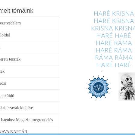
melt témáink
ezetvédelem
loldal
d
reti tesztek
tek
közi
lapküldő
krit szavak kiejtése
 Istenhez Magazin megrendelés
NAVA NAPTÁR