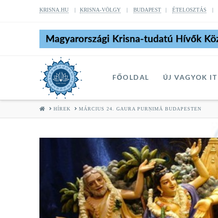
KRISNA.HU
|
KRISNA-VÖLGY
|
BUDAPEST
|
ÉTELOSZTÁS
FŐOLDAL
ÚJ VAGYOK I
HOME
HÍREK
MÁRCIUS 24. GAURA PURṆIMĀ BUDAPESTEN