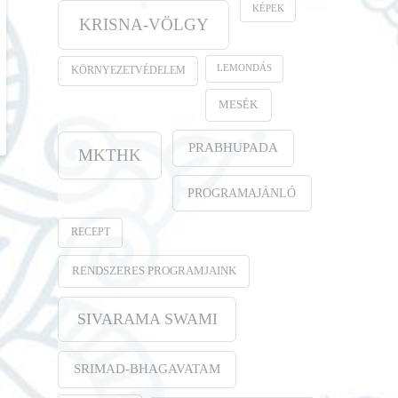
KÉPEK
KRISNA-VÖLGY
LEMONDÁS
KÖRNYEZETVÉDELEM
MESÉK
PRABHUPADA
MKTHK
PROGRAMAJÁNLÓ
RECEPT
RENDSZERES PROGRAMJAINK
SIVARAMA SWAMI
SRIMAD-BHAGAVATAM