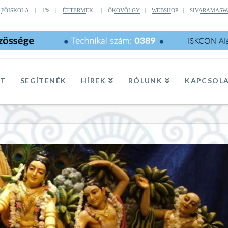
|
FÔISKOLA
|
1%
|
ÉTTERMEK
|
ÖKOVÖLGY
|
WEBSHOP
|
SIVARAMASW
TT
SEGÍTENÉK
HÍREK
RÓLUNK
KAPCSOL