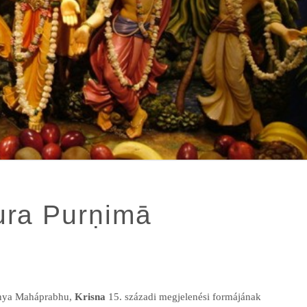
ura Purṇimā
anya Maháprabhu,
Krisna
15. századi megjelenési formájának