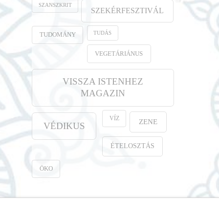
SZANSZKRIT
SZEKÉRFESZTIVÁL
TUDÁS
TUDOMÁNY
VEGETÁRIÁNUS
VISSZA ISTENHEZ
MAGAZIN
VÍZ
ZENE
VÉDIKUS
ÉTELOSZTÁS
ÖKO