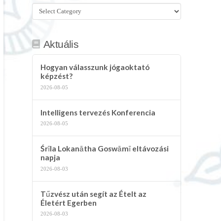
Összes
kategória
Aktuális
Hogyan válasszunk jógaoktató
képzést?
2026-08-05
Intelligens tervezés Konferencia
2026-08-05
Śrīla Lokanātha Goswāmī eltávozási
napja
2026-08-03
Tűzvész után segít az Ételt az
Életért Egerben
2026-08-03