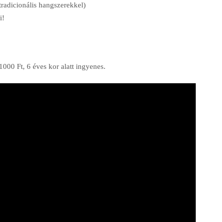
radicionális hangszerekkel)
i!
000 Ft, 6 éves kor alatt ingyenes.