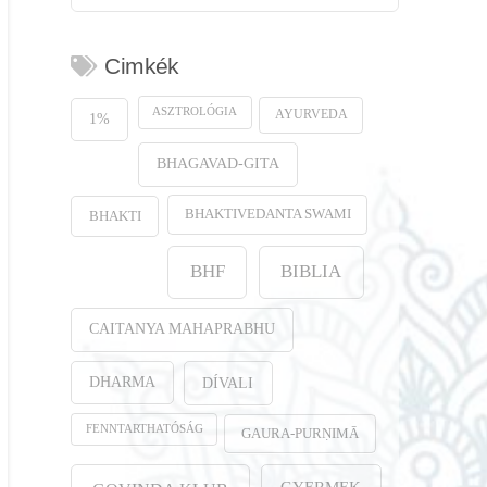
Cimkék
ASZTROLÓGIA
AYURVEDA
1%
BHAGAVAD-GITA
BHAKTIVEDANTA SWAMI
BHAKTI
BHF
BIBLIA
CAITANYA MAHAPRABHU
DHARMA
DÍVALI
FENNTARTHATÓSÁG
GAURA-PURṆIMĀ
GYERMEK