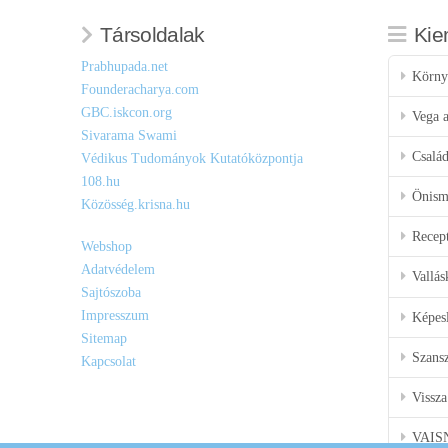
Társoldalak
Kie
Prabhupada.net
Körny
Founderacharya.com
GBC.iskcon.org
Vega a
Sivarama Swami
Csalá
Védikus Tudományok Kutatóközpontja
108.hu
Önisme
Közösség.krisna.hu
Recep
Webshop
Adatvédelem
Vallás
Sajtószoba
Impresszum
Képes
Sitemap
Szansz
Kapcsolat
Vissza
VAIS