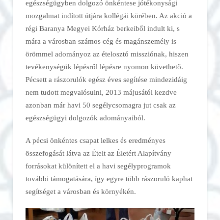
egészségügyben dolgozó önkéntese jótékonysági
mozgalmat indított útjára kollégái körében. Az akció a
régi Baranya Megyei Kórház berkeiből indult ki, s
mára a városban számos cég és magánszemély is
örömmel adományoz az ételosztó missziónak, hiszen
tevékenységük lépésről lépésre nyomon követhető.
Pécsett a rászorulók egész éves segítése mindezidáig
nem tudott megvalósulni, 2013 májusától kezdve
azonban már havi 50 segélycsomagra jut csak az
egészségügyi dolgozók adományaiból.
A pécsi önkéntes csapat lelkes és eredményes
összefogását látva az Ételt az Életért Alapítvány
forrásokat különített el a havi segélyprogramok
további támogatására, így egyre több rászoruló kaphat
segítséget a városban és környékén.