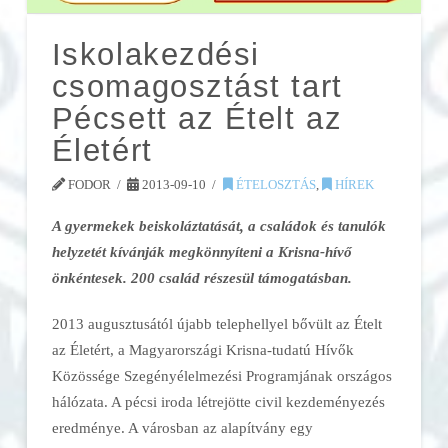
Iskolakezdési
csomagosztást tart
Pécsett az Ételt az
Életért
FODOR
2013-09-10
ÉTELOSZTÁS
,
HÍREK
A gyermekek beiskoláztatását, a családok és tanulók
helyzetét kívánják megkönnyíteni a Krisna-hívő
önkéntesek. 200 család részesül támogatásban.
2013 augusztusától újabb telephellyel bővült az Ételt
az Életért, a Magyarországi Krisna-tudatú Hívők
Közössége Szegényélelmezési Programjának országos
hálózata. A pécsi iroda létrejötte civil kezdeményezés
eredménye. A városban az alapítvány egy