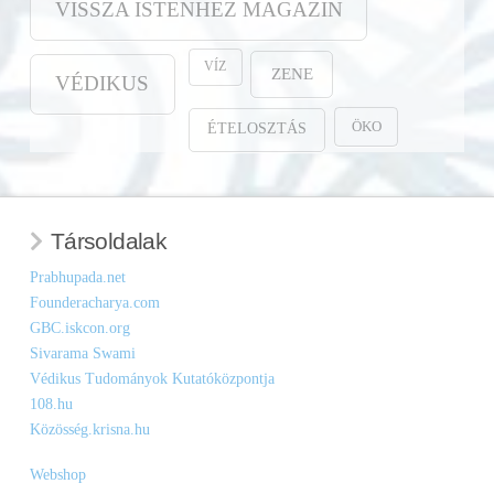
VISSZA ISTENHEZ MAGAZIN
VÍZ
ZENE
VÉDIKUS
ÖKO
ÉTELOSZTÁS
Társoldalak
Prabhupada.net
Founderacharya.com
GBC.iskcon.org
Sivarama Swami
Védikus Tudományok Kutatóközpontja
108.hu
Közösség.krisna.hu
Webshop