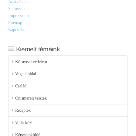
Adatvédelem
Sajtószoba
Impresszum
Sitemap
Kapcsolat
Kiemelt témáink
Környezetvédelem
Vega aloldal
Család
Önismereti tesztek
Receptek
Vallásközi
Képeslapküldő