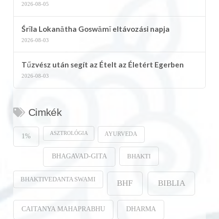
2026-08-05
Śrīla Lokanātha Goswāmī eltávozási napja
2026-08-03
Tűzvész után segít az Ételt az Életért Egerben
2026-08-03
Cimkék
ASZTROLÓGIA
AYURVEDA
1%
BHAKTI
BHAGAVAD-GITA
BHAKTIVEDANTA SWAMI
BHF
BIBLIA
CAITANYA MAHAPRABHU
DHARMA