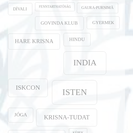
FENNTARTHATÓSÁG
GAURA-PURṆIMĀ
DÍVALI
GYERMEK
GOVINDA KLUB
HINDU
HARE KRISNA
INDIA
ISKCON
ISTEN
JÓGA
KRISNA-TUDAT
KÉPEK