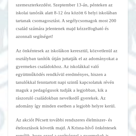
szemeszterkezdést. Szeptember 13-án, pénteken az
iskolai tanórák alatt 8-12 óra között 6 helyi iskolában
tartanak csomagosztást. A segélycsomagok most 200
család számára jelentenek majd kézzelfogható és
azonnali segítséget!
Az önkéntesek az iskolákon keresztül, közvetlenül az
osztályban tanítók útján juttatják el az adományokat a
gyermekes családokhoz. Az iskolákkal való
együttműködés rendkívül eredményes, hiszen a
tanulókkal fenntartott napi szintű kapcsolatuk révén
maguk a pedagógusok tudják a legjobban, kik a
rászoruló családokban nevelkedő gyerekek. Az
adomány így minden esetben a legjobb helyre kerül.
Az akciót Pécsett további rendszeres élelmiszer- és
ételosztások követik majd. A Krisna-hívő önkéntesek
remélik, hogy ezzel a segítséggel a gyermekek is