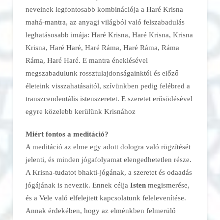
neveinek legfontosabb kombinációja a Haré Krisna
mahá-mantra, az anyagi világból való felszabadulás
leghatásosabb imája: Haré Krisna, Haré Krisna, Krisna
Krisna, Haré Haré, Haré Ráma, Haré Ráma, Ráma
Ráma, Haré Haré. E mantra éneklésével
megszabadulunk rossztulajdonságainktól és előző
életeink visszahatásaitól, szívünkben pedig felébred a
transzcendentális istenszeretet. E szeretet erősödésével
egyre közelebb kerülünk Krisnához
Miért fontos a meditáció?
A meditáció az elme egy adott dologra való rögzítését
jelenti, és minden jógafolyamat elengedhetetlen része.
A Krisna-tudatot bhakti-jógának, a szeretet és odaadás
jógájának is nevezik. Ennek célja
Isten
megismerése,
és a Vele való elfelejtett kapcsolatunk felelevenítése.
Annak érdekében, hogy az elménkben felmerülő