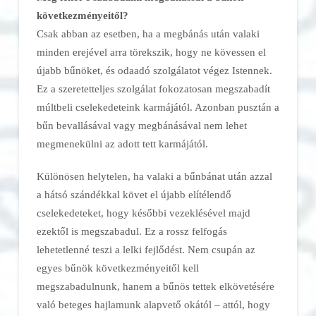
következményeitől?
Csak abban az esetben, ha a megbánás után valaki
minden erejével arra törekszik, hogy ne kövessen el
újabb bűnöket, és odaadó szolgálatot végez Istennek.
Ez a szeretetteljes szolgálat fokozatosan megszabadít
múltbeli cselekedeteink karmájától. Azonban pusztán a
bűn bevallásával vagy megbánásával nem lehet
megmenekülni az adott tett karmájától.
Különösen helytelen, ha valaki a bűnbánat után azzal
a hátsó szándékkal követ el újabb elítélendő
cselekedeteket, hogy későbbi vezeklésével majd
ezektől is megszabadul. Ez a rossz felfogás
lehetetlenné teszi a lelki fejlődést. Nem csupán az
egyes bűnök következményeitől kell
megszabadulnunk, hanem a bűnös tettek elkövetésére
való beteges hajlamunk alapvető okától – attól, hogy