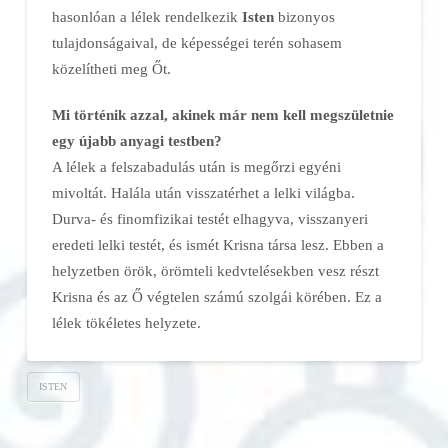
hasonlóan a lélek rendelkezik
Isten
bizonyos
tulajdonságaival, de képességei terén sohasem
közelítheti meg Őt.
Mi történik azzal, akinek már nem kell megszületnie
egy újabb anyagi testben?
A lélek a felszabadulás után is megőrzi egyéni
mivoltát. Halála után visszatérhet a lelki világba.
Durva- és finomfizikai testét elhagyva, visszanyeri
eredeti lelki testét, és ismét Krisna társa lesz. Ebben a
helyzetben örök, örömteli kedvtelésekben vesz részt
Krisna és az Ő végtelen számú szolgái körében. Ez a
lélek tökéletes helyzete.
ISTEN