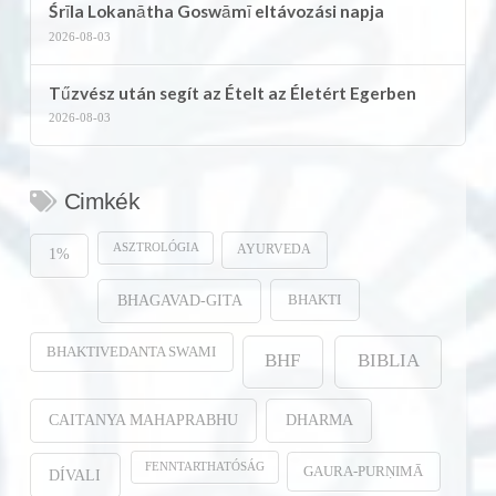
Śrīla Lokanātha Goswāmī eltávozási napja
2026-08-03
Tűzvész után segít az Ételt az Életért Egerben
2026-08-03
Cimkék
ASZTROLÓGIA
AYURVEDA
1%
BHAKTI
BHAGAVAD-GITA
BHAKTIVEDANTA SWAMI
BHF
BIBLIA
CAITANYA MAHAPRABHU
DHARMA
FENNTARTHATÓSÁG
GAURA-PURṆIMĀ
DÍVALI