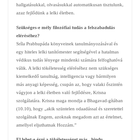
hallgatásukkal, olvasásukkal automatikusan tisztulunk,
azaz fejlődünk a lelki életben.
Szükséges-e mély filozófiai tudás a felszabadulás
eléréséhez?
Sríla Prabhupáda könyveinek tanulmányozásával és
egy hiteles lelki tanítómester segítségével a hatalmas
védikus tudás lényege mindenki számára felfoghatóvá
válik. A lelki tökéletesség eléréséhez nem szükséges
kiemelkedő tanultság, intelligencia vagy bármilyen
más anyagi képesség, csupán az, hogy valaki őszintén
vágyjon a lelki életben való fejlődésre, Krisna
szolgálatára. Krisna maga mondja a Bhagavad-gítában
(10.10), hogy „akik szüntelen odaadással és szeretettel
szolgálnak Engem, azoknak megadom azt az értelmet,
amellyel eljuthatnak Hozzám.”
El lehet-e érni a tökéletességet más „hindu