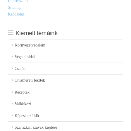
Impresszum
Sitemap
Kapcsolat
Kiemelt témáink
Környezetvédelem
Vega aloldal
Család
Önismereti tesztek
Receptek
Vallásközi
Képeslapküldő
Szanszkrit szavak kiejtése