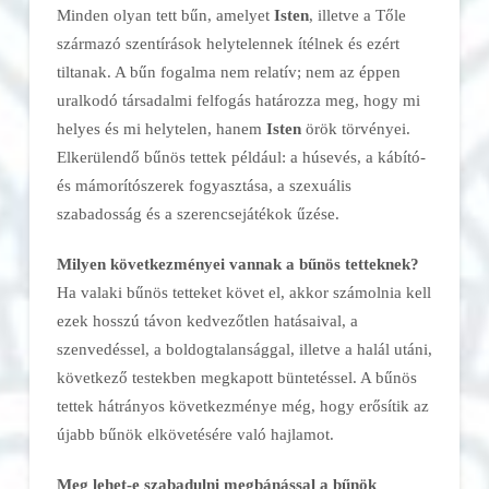
Minden olyan tett bűn, amelyet
Isten
, illetve a Tőle
származó szentírások helytelennek ítélnek és ezért
tiltanak. A bűn fogalma nem relatív; nem az éppen
uralkodó társadalmi felfogás határozza meg, hogy mi
helyes és mi helytelen, hanem
Isten
örök törvényei.
Elkerülendő bűnös tettek például: a húsevés, a kábító-
és mámorítószerek fogyasztása, a szexuális
szabadosság és a szerencsejátékok űzése.
Milyen következményei vannak a bűnös tetteknek?
Ha valaki bűnös tetteket követ el, akkor számolnia kell
ezek hosszú távon kedvezőtlen hatásaival, a
szenvedéssel, a boldogtalansággal, illetve a halál utáni,
következő testekben megkapott büntetéssel. A bűnös
tettek hátrányos következménye még, hogy erősítik az
újabb bűnök elkövetésére való hajlamot.
Meg lehet-e szabadulni megbánással a bűnök