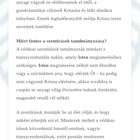
anyagi vágyak ne téríthessenek el ettől, a
gondolatainkat célszerű Krisnára és lelki témákra
irányítani. Ennek leghatékonyabb módja Krisna szent
neveinek ismétlése.
Miért fontos a szentírások tanulmányozása?
A védikus szentírások tartalmazzák mindazt a
transzcendentális tudást, amely
Isten
megismeréséhez
szükséges.
Isten
megismerése nélkül nem ébredhet
vágy a szívünkben arra, hogy elérjük Őt – ha pedig
nem vágyunk Krisna elérésére, akkor továbbra is
csupán az anyagi világ élvezetére tudunk törekedni,
magasabb rendű cél nélkül.
A szentírások mutatják be az élet célját, és hogy
miként érhetjük ezt el. Mindezek mellett a védikus
írások közvetlenül Istentől erednek, vagyis
transzcendentálisak, ezért pusztán rendszeres