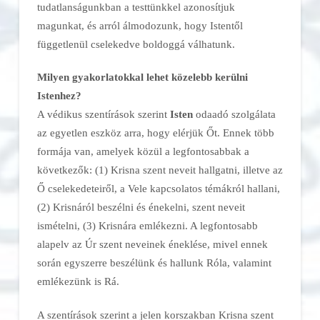
tudatlanságunkban a testtünkkel azonosítjuk
magunkat, és arról álmodozunk, hogy Istentől
függetlenül cselekedve boldoggá válhatunk.
Milyen gyakorlatokkal lehet közelebb kerülni
Istenhez?
A védikus szentírások szerint
Isten
odaadó szolgálata
az egyetlen eszköz arra, hogy elérjük Őt. Ennek több
formája van, amelyek közül a legfontosabbak a
következők: (1) Krisna szent neveit hallgatni, illetve az
Ő cselekedeteiről, a Vele kapcsolatos témákról hallani,
(2) Krisnáról beszélni és énekelni, szent neveit
ismételni, (3) Krisnára emlékezni. A legfontosabb
alapelv az Úr szent neveinek éneklése, mivel ennek
során egyszerre beszélünk és hallunk Róla, valamint
emlékezünk is Rá.
A szentírások szerint a jelen korszakban Krisna szent