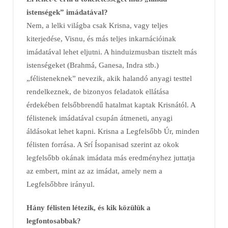
istenségek” imádatával?
Nem, a lelki világba csak Krisna, vagy teljes
kiterjedése, Visnu, és más teljes inkarnációinak
imádatával lehet eljutni. A hinduizmusban tisztelt más
istenségeket (Brahmá, Ganesa, Indra stb.)
„félisteneknek” nevezik, akik halandó anyagi testtel
rendelkeznek, de bizonyos feladatok ellátása
érdekében felsőbbrendű hatalmat kaptak Krisnától. A
félistenek imádatával csupán átmeneti, anyagi
áldásokat lehet kapni. Krisna a Legfelsőbb Úr, minden
félisten forrása. A Srí Ísopanisad szerint az okok
legfelsőbb okának imádata más eredményhez juttatja
az embert, mint az az imádat, amely nem a
Legfelsőbbre irányul.
Hány félisten létezik, és kik közülük a
legfontosabbak?