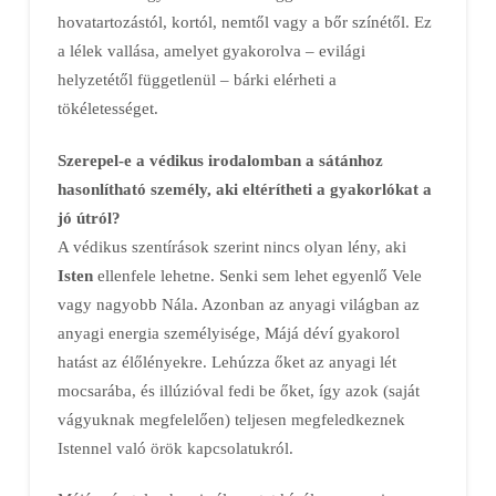
hovatartozástól, kortól, nemtől vagy a bőr színétől. Ez
a lélek vallása, amelyet gyakorolva – evilági
helyzetétől függetlenül – bárki elérheti a
tökéletességet.
Szerepel-e a védikus irodalomban a sátánhoz
hasonlítható személy, aki eltérítheti a gyakorlókat a
jó útról?
A védikus szentírások szerint nincs olyan lény, aki
Isten
ellenfele lehetne. Senki sem lehet egyenlő Vele
vagy nagyobb Nála. Azonban az anyagi világban az
anyagi energia személyisége, Májá déví gyakorol
hatást az élőlényekre. Lehúzza őket az anyagi lét
mocsarába, és illúzióval fedi be őket, így azok (saját
vágyuknak megfelelően) teljesen megfeledkeznek
Istennel való örök kapcsolatukról.