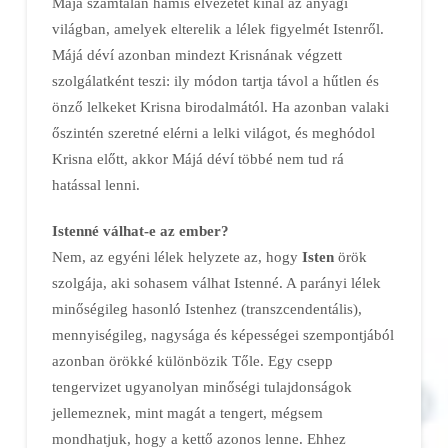
Májá számtalan hamis élvezetet kínál az anyagi
világban, amelyek elterelik a lélek figyelmét Istenről.
Májá déví azonban mindezt Krisnának végzett
szolgálatként teszi: ily módon tartja távol a hűtlen és
önző lelkeket Krisna birodalmától. Ha azonban valaki
őszintén szeretné elérni a lelki világot, és meghódol
Krisna előtt, akkor Májá déví többé nem tud rá
hatással lenni.
Istenné válhat-e az ember?
Nem, az egyéni lélek helyzete az, hogy
Isten
örök
szolgája, aki sohasem válhat Istenné. A parányi lélek
minőségileg hasonló Istenhez (transzcendentális),
mennyiségileg, nagysága és képességei szempontjából
azonban örökké különbözik Tőle. Egy csepp
tengervizet ugyanolyan minőségi tulajdonságok
jellemeznek, mint magát a tengert, mégsem
mondhatjuk, hogy a kettő azonos lenne. Ehhez