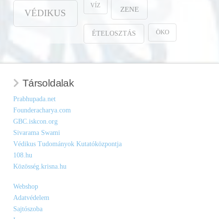
VÍZ
ZENE
VÉDIKUS
ÖKO
ÉTELOSZTÁS
Társoldalak
Prabhupada.net
Founderacharya.com
GBC.iskcon.org
Sivarama Swami
Védikus Tudományok Kutatóközpontja
108.hu
Közösség.krisna.hu
Webshop
Adatvédelem
Sajtószoba