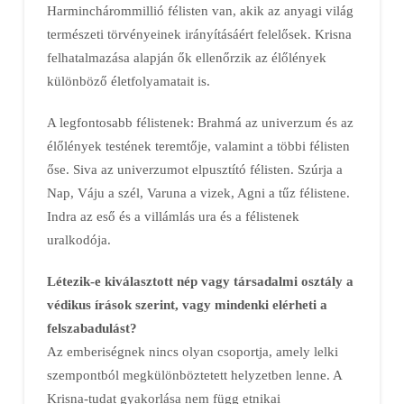
Harminchárommillió félisten van, akik az anyagi világ
természeti törvényeinek irányításáért felelősek. Krisna
felhatalmazása alapján ők ellenőrzik az élőlények
különböző életfolyamatait is.
A legfontosabb félistenek: Brahmá az univerzum és az
élőlények testének teremtője, valamint a többi félisten
őse. Siva az univerzumot elpusztító félisten. Szúrja a
Nap, Váju a szél, Varuna a vizek, Agni a tűz félistene.
Indra az eső és a villámlás ura és a félistenek
uralkodója.
Létezik-e kiválasztott nép vagy társadalmi osztály a
védikus írások szerint, vagy mindenki elérheti a
felszabadulást?
Az emberiségnek nincs olyan csoportja, amely lelki
szempontból megkülönböztetett helyzetben lenne. A
Krisna-tudat gyakorlása nem függ etnikai