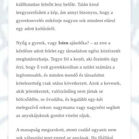
kiállhatatlan felnőtt lesz belőle. Talán kissé
leegyszerűsített a kép, ám annyi bizonyos, hogy a
gyereknevelés mikéntje nagyon sok mindent elárul
egy adott kultúráról.
Nyűg a gyerek, vagy
Isten
ajándéka? – az erre a
kérdésre adott felelet egy társadalom egész közérzetét
meghatározhatja. Tegye föl a kezét, aki őszintén úgy
érzi, hogy ő volt gyerekkorában a szülei számára a
legfontosabb, és minden teendő és társadalmi
kötelezettség csak utána következett. Azok a kevesek,
akik jelentkeztek, valószínűleg nem jártak se
bölcsődébe, se óvodába, és legalább egy-két
melegszívű rokon: nagymama vagy nagynéni segített
az anyukájuknak gondot viselni rájuk.
A manapság megszokott, atomi család ugyanis nem
sok választási teret enged az anyának. Ha főállású