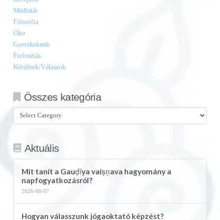
Médiatár
Filozófia
Öko
Gyerekeknek
Ételosztás
Kérdések/Válaszok
Összes kategória
Összes
kategória
Aktuális
Mit tanít a Gauḍīya vaiṣṇava hagyomány a
napfogyatkozásról?
2026-08-07
Hogyan válasszunk jógaoktató képzést?