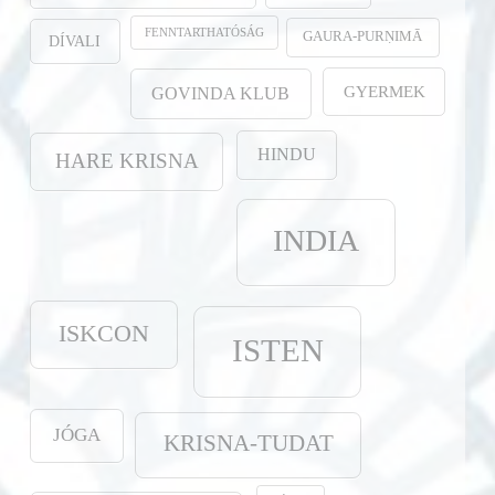
FENNTARTHATÓSÁG
GAURA-PURṆIMĀ
DÍVALI
GYERMEK
GOVINDA KLUB
HINDU
HARE KRISNA
INDIA
ISKCON
ISTEN
JÓGA
KRISNA-TUDAT