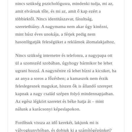
nincs szükség pszichológusra, mindenki tudja, mi az,
amit elvárnak tőle, és mi az, amit ő kap ezért a
többiektől. Nincs identitászavar, fásultság,
szeretethiány. A nagymama nem akar úgy kinézni,
mint húsz éves unokája, a férjek pedig nem
hasonlítgatják feleségüket a reklámok álomalakjaihoz.
Nincs szükség internetre és telefonra, a nagypapa ott
ül a szomszéd szobában, úgyhogy bármikor be lehet
ugrani hozzá. A nagynénire rá lehet bízni a kicsiket, ha
az anya a soros a főzésben; a kamaszok nem érzik
feleslegesnek magukat, hiszen ők is állandó szerepet
kapnak a nagy család szépen folyó mindennapjaiban.
Az egész légkört szeretet és béke hatja át – mint
nálunk a karácsonyi képeslapokon.
Fordítsuk vissza az idő kerekét, lakjunk mi is
vályogkunyhóban, és dobjuk ki a számítógépünket?