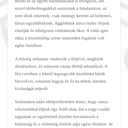
mosni és az egyéb házimunkákat is elvégezni, ám
mivel többedmagukkal osztoznak a feladatokon, az
nem tűnik tehernek, csak mintegy keretet ad kellemes,
társas együttlétüknek. Aggódniuk nincs miért: férjeik
eltartják és hűségesen védelmezik őket. A válás igen
ritka; a közelmúltig szinte ismeretlen fogalom volt
egész Indiában.
A feleség sohasem vitatkozik a férjével, megbízik
döntéseiben, és sohasem vitatja férfiúi tekintélyét. A
férj cserében a lehető legnagyobb tisztelettel bánik
hitvesével, sohasem hagyja el, és ha teheti, minden
kívánságát teljesíti.
Számunkra talán elképzelhetetlen lenne, hogy ennyi
rokonunkkal éljünk egy fedél alatt, ám a nagy család
tagjainak az egyértelmű érzelmi hovatartozás a
biztonság és a védettség érzését adja egész életükre. Itt