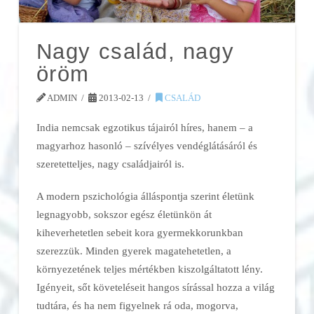
Nagy család, nagy
öröm
ADMIN
2013-02-13
CSALÁD
India nemcsak egzotikus tájairól híres, hanem – a
magyarhoz hasonló – szívélyes vendéglátásáról és
szeretetteljes, nagy családjairól is.
A modern pszichológia álláspontja szerint életünk
legnagyobb, sokszor egész életünkön át
kiheverhetetlen sebeit kora gyermekkorunkban
szerezzük. Minden gyerek magatehetetlen, a
környezetének teljes mértékben kiszolgáltatott lény.
Igényeit, sőt követeléseit hangos sírással hozza a világ
tudtára, és ha nem figyelnek rá oda, mogorva,