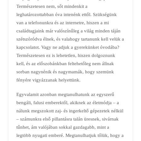
Természetesen nem, sőt mindenkit a
leghatározottabban óva intenénk ettől. Szükségünk
van a telefonunkra és az internetre, hiszen a mi
családtagjaink már valószínűleg a világ minden táján
szétszóródva élnek, és valahogy tartanunk kell velük a
kapcsolatot. Vagy ne adjuk a gyerekünket óvodába?
Természetesen ez is lehetetlen, hiszen dolgoznunk
kell, és az előszobánkban feltehetőleg nem állnak
sorban nagynénik és nagymamák, hogy szemünk
fényére vigyázzanak helyettünk.
Egyvalamit azonban megtanulhatunk az egyszerű
bengáli, falusi emberektől, akiknek az életmódja – a
nálunk megszokott zaj- és ingerkeltő gépezetek nélkül
– számunkra első pillantásra talán üresnek, sivárnak
tűnhet, ám valójában sokkal gazdagabb, mint a
legtöbb nyugati emberé. Megtanulhatjuk tőlük, hogy a