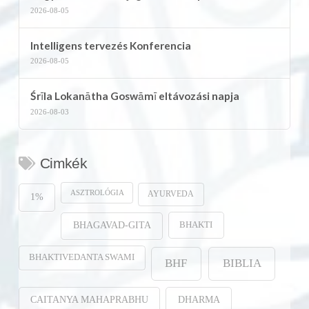
2026-08-05
Intelligens tervezés Konferencia
2026-08-05
Śrīla Lokanātha Goswāmī eltávozási napja
2026-08-03
Cimkék
ASZTROLÓGIA
AYURVEDA
1%
BHAKTI
BHAGAVAD-GITA
BHAKTIVEDANTA SWAMI
BHF
BIBLIA
CAITANYA MAHAPRABHU
DHARMA