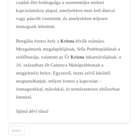
családi élet boldogsága a szeretetteljes emberi
kapcsolatokon alapul, amelyekben nem kell álarcot
vagy páncélt viselnünk, és amelyekben teljesen
önmagunk lehetünk.
Bengália fontos hely a
Krisna
-hívők számára.
Mozgalmunk megalapítójának, Sríla Prabhupádának a
szülőhazája, valamint az Úr
Krisna
inkarnációjának, a
16. században élt Caitanya Maháprabhunak a
megjelenési helye. Egyszerű, tiszta szívű lakóitól
megtanulhatjuk, milyen fontos a kapcsolat –
önmagunkkal, másokkal, és természetesen elsősorban
Istennel.
Sjámá déví dászí
ISTEN