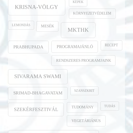
KÉPEK
KRISNA-VÖLGY
KÖRNYEZETVÉDELEM
LEMONDÁS
MESÉK
MKTHK
RECEPT
PROGRAMAJÁNLÓ
PRABHUPADA
RENDSZERES PROGRAMJAINK
SIVARAMA SWAMI
SZANSZKRIT
SRIMAD-BHAGAVATAM
TUDÁS
TUDOMÁNY
SZEKÉRFESZTIVÁL
VEGETÁRIÁNUS