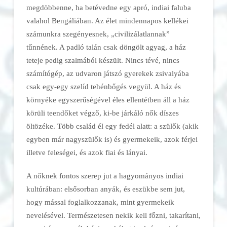
megdöbbenne, ha betévedne egy apró, indiai faluba
valahol Bengáliában. Az élet mindennapos kellékei
számunkra szegényesnek, „civilizálatlannak”
tűnnének. A padló talán csak döngölt agyag, a ház
teteje pedig szalmából készült. Nincs tévé, nincs
számítógép, az udvaron játszó gyerekek zsivalyába
csak egy-egy szelíd tehénbőgés vegyül. A ház és
környéke egyszerűségével éles ellentétben áll a ház
körüli teendőket végző, ki-be járkáló nők díszes
öltözéke. Több család él egy fedél alatt: a szülők (akik
egyben már nagyszülők is) és gyermekeik, azok férjei
illetve feleségei, és azok fiai és lányai.
A nőknek fontos szerep jut a hagyományos indiai
kultúrában: elsősorban anyák, és eszükbe sem jut,
hogy mással foglalkozzanak, mint gyermekeik
nevelésével. Természetesen nekik kell főzni, takarítani,