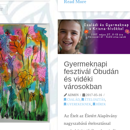
Read More
IT
Gyermeknapi
fesztivál Óbudán
és vidéki
városokban
ADMIN
2017-05-16
CSALÁD
,
ÉTELOSZTÁS
,
GYEREKEKNEK
,
HÍREK
Az Ételt az Életért Alapítvány
nagyszabású ételosztással