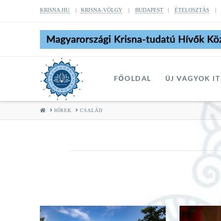
KRISNA.HU
|
KRISNA-VÖLGY
|
BUDAPEST
|
ÉTELOSZTÁS
FŐOLDAL
ÚJ VAGYOK I
HOME
HÍREK
CSALÁD