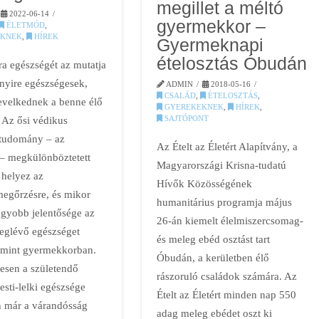
megillet a méltó
2022-06-14
gyermekkor –
ÉLETMÓD
,
KNEK
,
HÍREK
Gyermeknapi
ételosztás Óbudán
ra egészségét az mutatja
yire egészségesek,
ADMIN
2018-05-16
CSALÁD
,
ÉTELOSZTÁS
,
velkednek a benne élő
GYEREKEKNEK
,
HÍREK
,
SAJTÓPONT
 Az ősi védikus
tudomány – az
Az Ételt az Életért Alapítvány, a
– megkülönböztetett
Magyarországi Krisna-tudatú
 helyez az
Hívők Közösségének
egőrzésre, és mikor
humanitárius programja május
agyobb jelentősége az
26-án kiemelt élelmiszercsomag-
meglévő egészséget
és meleg ebéd osztást tart
 mint gyermekkorban.
Óbudán, a kerületben élő
esen a születendő
rászoruló családok számára. Az
sti-lelki egészsége
Ételt az Életért minden nap 550
 már a várandósság
adag meleg ebédet oszt ki