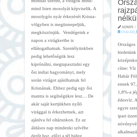
mondás szerint, a virágok mind-
Orsz
mind Isten mosolyát képviselik. A
rajzp
mosolygós nyár érkezését Krisna-
nélkül
völgyben is megünnepeljük,
ADMIN
megköszönjük. Vendégeink e
CSALÁD
,
napon a virágkertbe is
Országos 
ellátogathatnak. Szentélyünkben
hirdetünk 
pedig lehetőségük lesz
középisko
kiprónálni, megtapasztalni egy
címe: Víz 
ősi indiai hagyományt, mely
Habár Föld
során virágot ajánlhatnak fel
ennek 97,
Krisnának. Ehhez pedig egy ősi
1,8%-a jé
mantra is segítségükre lesz… De
édesvíz. 
akár saját kertjükben nyíló
egyre sze
virággal is érkezhetnek, azt
ipari üze
ajánlva fel oltárunkon. Ez az
növényvéd
áldásos nap mindenki szívébe
alkalmazá
derűt hoz, elűzi a tél hideg