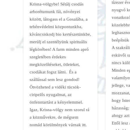
tízezer év
Krisna-völgybe! Sétálj csodás
nyugvó ku
arborétumunk fái, növényei
vonatkozó
között, látogass el a Gosalába, a
közelebbr
tehénvédelmi központunkba,
leghaszno
kíváncsiskodj bio kertészetünkbe,
beépítsük
merülj el szentélyünk spirituális
A szakrál
légkörében! A farm minden apró
esküvői sz
szegletében érdekes
nincs kül
megközelítéseket, ötleteket,
Minden e
csodákat fogsz látni. És a
valamilye
szállással sem lesz gondod!
jellege, v
Ötvözheted a vidéki tücsök-
mozzanat, 
ciripelős nyugalmat, az
hogy Isten
önfenntartást a kényelemmel.
házasság;
Igaz, Krisna-völgy nem szorul rá
ahogy azt
a közművekre, de mégsem
Ettől lesz 
nomád körülmények várnak itt.