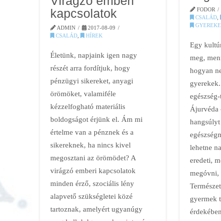
Virágzó emberi
kapcsolatok
FODOR
CSALÁD
,
GYEREKE
ADMIN
2017-08-09
CSALÁD
,
HÍREK
Egy kultú
Életünk, napjaink igen nagy
meg, menn
részét arra fordítjuk, hogy
hogyan ne
pénzügyi sikereket, anyagi
gyerekek.
örömöket, valamiféle
egészség-
kézzelfogható materiális
Ájurvéda 
boldogságot érjünk el. Ám mi
hangsúlyt
értelme van a pénznek és a
egészségm
sikereknek, ha nincs kivel
lehetne n
megosztani az örömödet? A
eredeti, 
virágzó emberi kapcsolatok
megóvni,
minden érző, szociális lény
Természet
alapvető szükségletei közé
gyermek te
tartoznak, amelyért ugyanúgy
érdekében