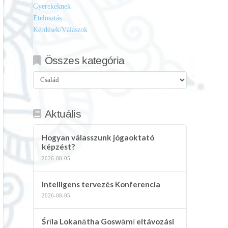
Gyerekeknek
Ételosztás
Kérdések/Válaszok
Összes kategória
Összes
kategória
Aktuális
Hogyan válasszunk jógaoktató
képzést?
2026-08-05
Intelligens tervezés Konferencia
2026-08-05
Śrīla Lokanātha Goswāmī eltávozási