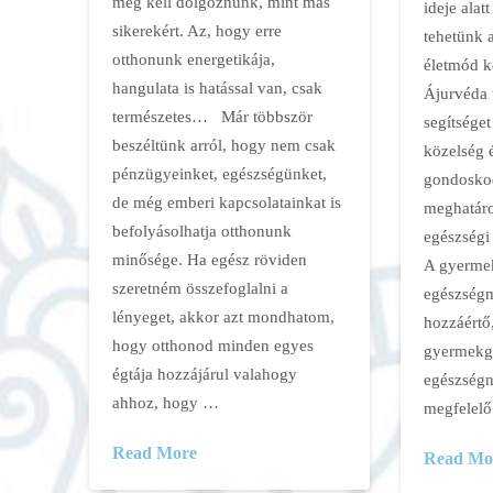
meg kell dolgoznunk, mint más
ideje alat
sikerekért. Az, hogy erre
tehetünk 
otthonunk energetikája,
életmód k
hangulata is hatással van, csak
Ájurvéda 
természetes… Már többször
segítséget
beszéltünk arról, hogy nem csak
közelség 
pénzügyeinket, egészségünket,
gondosko
de még emberi kapcsolatainkat is
meghatáro
befolyásolhatja otthonunk
egészségi
minősége. Ha egész röviden
A gyerme
szeretném összefoglalni a
egészségm
lényeget, akkor azt mondhatom,
hozzáértő
hogy otthonod minden egyes
gyermekgo
égtája hozzájárul valahogy
egészségn
ahhoz, hogy …
megfelelő
Read More
Read Mo