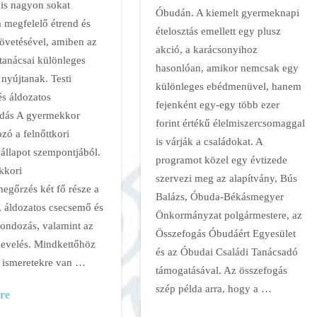
t is nagyon sokat
Óbudán. A kiemelt gyermeknapi
a megfelelő étrend és
ételosztás emellett egy plusz
övetésével, amiben az
akció, a karácsonyihoz
tanácsai különleges
hasonlóan, amikor nemcsak egy
 nyújtanak. Testi
különleges ebédmenüvel, hanem
és áldozatos
fejenként egy-egy több ezer
dás A gyermekkor
forint értékű élelmiszercsomaggal
zó a felnőttkori
is várják a családokat. A
 állapot szempontjából.
programot közel egy évtizede
kkori
szervezi meg az alapítvány, Bús
egőrzés két fő része a
Balázs, Óbuda-Békásmegyer
, áldozatos csecsemő és
Önkormányzat polgármestere, az
ndozás, valamint az
Összefogás Óbudáért Egyesület
evelés. Mindkettőhöz
és az Óbudai Családi Tanácsadó
 ismeretekre van …
támogatásával. Az összefogás
szép példa arra, hogy a …
re