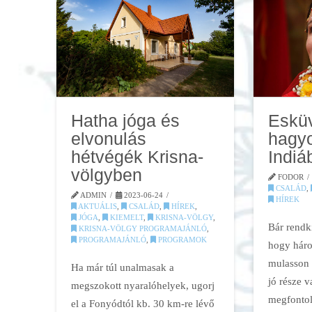
Eskü
Hatha jóga és
hagy
elvonulás
Indiá
hétvégék Krisna-
völgyben
FODOR
CSALÁD
,
ADMIN
2023-06-24
HÍREK
AKTUÁLIS
,
CSALÁD
,
HÍREK
,
JÓGA
,
KIEMELT
,
KRISNA-VÖLGY
,
Bár rendkí
KRISNA-VÖLGY PROGRAMAJÁNLÓ
,
PROGRAMAJÁNLÓ
,
PROGRAMOK
hogy háro
mulasson 
Ha már túl unalmasak a
jó része v
megszokott nyaralóhelyek, ugorj
megfontol
el a Fonyódtól kb. 30 km-re lévő