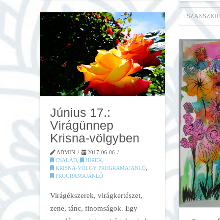
SZANSZKR
Június 17.:
Virágünnep
Krisna-völgyben
ADMIN
2017-06-06
CSALÁD
,
HÍREK
,
KRISNA-VÖLGY PROGRAMAJÁNLÓ
,
PROGRAMAJÁNLÓ
Virágékszerek, virágkertészet,
zene, tánc, finomságok. Egy