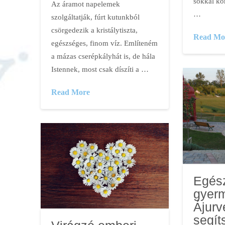
sokkal ko
Az áramot napelemek
…
szolgáltatják, fúrt kutunkból
csörgedezik a kristálytiszta,
Read Mo
egészséges, finom víz. Említeném
a mázas cserépkályhát is, de hála
Istennek, most csak díszíti a …
Read More
Egés
gyer
Ájurv
segít