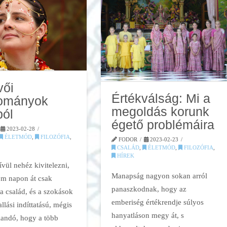
vői
Értékválság: Mi a
ományok
megoldás korunk
ból
égető problémáira
2023-02-28
ÉLETMÓD
,
FILOZÓFIA
,
FODOR
2023-02-23
CSALÁD
,
ÉLETMÓD
,
FILOZÓFIA
,
HÍREK
vül nehéz kivitelezni,
Manapság nagyon sokan arról
m napon át csak
panaszkodnak, hogy az
a család, és a szokások
emberiség értékrendje súlyos
allási indíttatású, mégis
hanyatláson megy át, s
andó, hogy a több