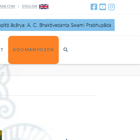
AMI.COM
|
ENGLISH
AT
ADOMÁNYOZOK