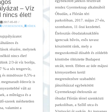
ágos
egybekötött játékos fesztivált
ályázat – Víz
rendez Gyermeknap alkalmából
 nincs élet!
Óbudán, a Flórián téri
parkolóban, 2017. május 27-én,
2017-05-03
szombaton, 11 órai kezdettel.
GYEREKEKNEK
,
HÍREK
Ételosztás óbudaiaknakIdén
rajzpályázatot
igencsak hűvös, esős tavasz
általános és
köszöntött ránk, mely a
lások részére, melynek
megszokottnál dúsabb és zöldebb
nélkül nincs élet!
köntösbe öltöztette Budapest
ünk 2/3-át víz borítja,
utcáit, tereit. Ebben az üde májusi
7 %-a sós tengervíz,
környezetben kerül
g és mindössze 0,5%-a
megrendezésre szabadtéri
A megmaradt édesvíz is
játszóházzal egybekötött
nnyezettebbé vált az
Gyermeknapi ételosztás az
mek, a műtrágya és a
óbudai Flórián térrel szemközti
ő-szerek mérhetetlen
parkolóban, a Szőlő utca és
sa, valamint a
Vörösvári út sarkán. Az ingyenes