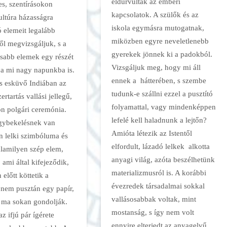
eldurvultak az emberi
es, szentírásokon
kapcsolatok. A szülők és az
ltúra házasságra
iskola egymásra mutogatnak,
 elemeit legalább
miközben egyre neveletlenebb
ől megvizsgáljuk, s a
gyerekek jönnek ki a padokból.
sabb elemek egy részét
Vizsgáljuk meg, hogy mi áll
 a mi nagy napunkba is.
ennek a hátterében, s szembe
is esküvő Indiában az
tudunk-e szállni ezzel a pusztító
ertartás vallási jellegű,
folyamattal, vagy mindenképpen
ön polgári ceremónia.
lefelé kell haladnunk a lejtőn?
gybekelésnek van
Amióta létezik az Istentől
n lelki szimbóluma és
elfordult, lázadó lelkek alkotta
alamilyen szép elem,
anyagi világ, azóta beszélhetünk
ami által kifejeződik,
materializmusról is. A korábbi
 előtt köttetik a
évezredek társadalmai sokkal
 nem pusztán egy papír,
vallásosabbak voltak, mint
 ma sokan gondolják.
mostanság, s így nem volt
az ifjú pár ígérete
ennyire elterjedt az anyagelvű