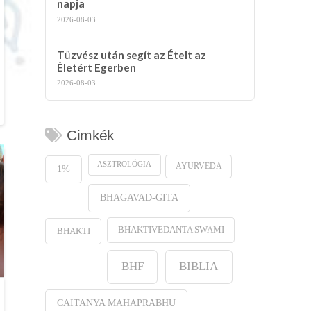
napja
2026-08-03
Tűzvész után segít az Ételt az
Életért Egerben
2026-08-03
Cimkék
ASZTROLÓGIA
AYURVEDA
1%
BHAGAVAD-GITA
BHAKTIVEDANTA SWAMI
BHAKTI
BHF
BIBLIA
CAITANYA MAHAPRABHU