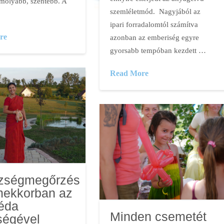
molyabb, szentebb. A
szemléletmód. Nagyjából az
ipari forradalomtól számítva
re
azonban az emberiség egyre
gyorsabb tempóban kezdett …
Read More
zségmegőrzés
mekkorban az
éda
Minden csemetét
ségével