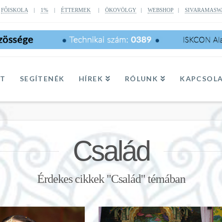
|
FÔISKOLA
|
1%
|
ÉTTERMEK
|
ÖKOVÖLGY
|
WEBSHOP
|
SIVARAMASW
TT
SEGÍTENÉK
HÍREK
RÓLUNK
KAPCSOL
Család
Érdekes cikkek "Család" témában