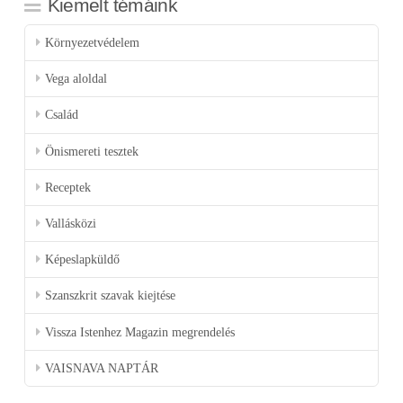
Kiemelt témáink
Környezetvédelem
Vega aloldal
Család
Önismereti tesztek
Receptek
Vallásközi
Képeslapküldő
Szanszkrit szavak kiejtése
Vissza Istenhez Magazin megrendelés
VAISNAVA NAPTÁR