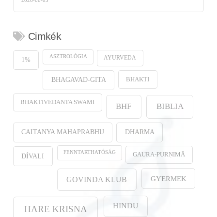
Cimkék
ASZTROLÓGIA
AYURVEDA
1%
BHAKTI
BHAGAVAD-GITA
BHAKTIVEDANTA SWAMI
BHF
BIBLIA
CAITANYA MAHAPRABHU
DHARMA
FENNTARTHATÓSÁG
GAURA-PURṆIMĀ
DÍVALI
GYERMEK
GOVINDA KLUB
HINDU
HARE KRISNA