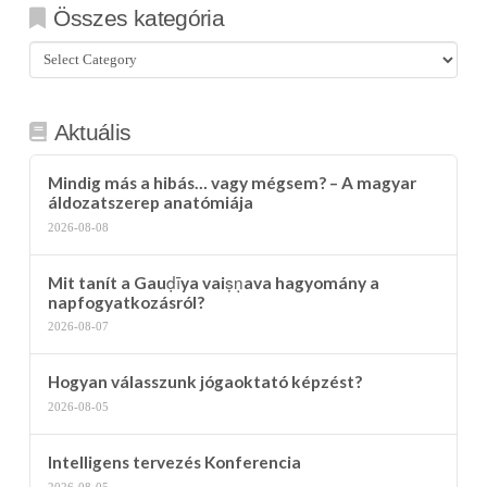
Összes kategória
Összes
kategória
Aktuális
Mindig más a hibás… vagy mégsem? – A magyar
áldozatszerep anatómiája
2026-08-08
Mit tanít a Gauḍīya vaiṣṇava hagyomány a
napfogyatkozásról?
2026-08-07
Hogyan válasszunk jógaoktató képzést?
2026-08-05
Intelligens tervezés Konferencia
2026-08-05