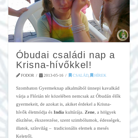
Óbudai családi nap a
Krisna-hívőkkel!
FODOR
2013-05-16
CSALÁD
,
HÍREK
Szombaton Gyermeknap alkalmából ünnepi kavalkád
várja a Flórián tér közelében nemcsak az Óbudán élők
gyermekeit, de azokat is, akiket érdekel a Krisna-
hívők életmódja és
India
kultúrája.
Zene
, a hölgyek
díszítése, ékszerezése, szent szimbólumok, édességek,
illatok, színvilág – tradicionális elemek a mesés
Keletről.