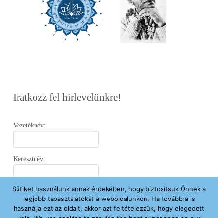
Iratkozz fel hírlevelünkre!
Vezetéknév:
Keresztnév:
Sütiket használunk annak érdekében, hogy biztosítsuk Önnek a
Email:
legjobb tapasztalatokat a weboldalunkon. Ha továbbra is
használja ezt az oldalt, akkor azt feltételezzük, hogy elégedett