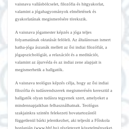
vaisnava vallásbölcselet, filozófia és hitgyakorlat,
valamint a jógahagyományok elméletének és
gyakorlatának megismerésére törekszik.
A vaisnava jógamester képzés a jóga teljes
folyamatának oktatását felöleli. Az általánosan ismert
hatha-jóga ászanák mellett az ősi indiai filozófiát, a
jógapszichológiát, a relaxációt és a meditációt,
valamint az ájurvéda és az indiai zene alapjait is
megismerhetik a hallgatók.
A vaisnava teológus képzés célja, hogy az ősi indiai
filozófia és tudásrendszerek megismerésén keresztül a
hallgatók olyan tudásra tegyenek szert, amelyeket a
mindennapjaikban felhasználhatnak. Teológus
szakjainkra szintén felekezeti hovatartozástól
függetlenül bárki jelentkezhet, aki teljesíti a Főiskola
honlapján (www.bhf.hu) részletezett követelményeket.