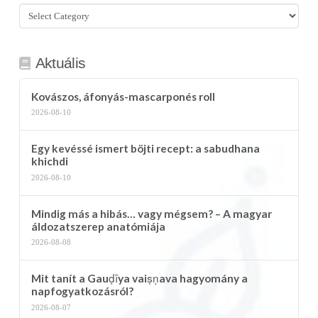
Összes
kategória
Aktuális
Kovászos, áfonyás-mascarponés roll
2026-08-10
Egy kevéssé ismert böjti recept: a sabudhana
khichdi
2026-08-10
Mindig más a hibás… vagy mégsem? – A magyar
áldozatszerep anatómiája
2026-08-08
Mit tanít a Gauḍīya vaiṣṇava hagyomány a
napfogyatkozásról?
2026-08-07