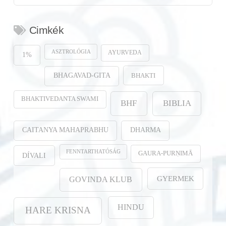
Cimkék
ASZTROLÓGIA
AYURVEDA
1%
BHAKTI
BHAGAVAD-GITA
BHAKTIVEDANTA SWAMI
BHF
BIBLIA
CAITANYA MAHAPRABHU
DHARMA
FENNTARTHATÓSÁG
GAURA-PURṆIMĀ
DÍVALI
GYERMEK
GOVINDA KLUB
HINDU
HARE KRISNA