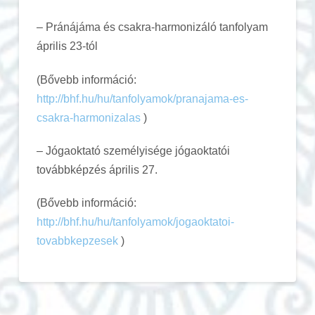
– Pránájáma és csakra-harmonizáló tanfolyam
április 23-tól
(Bővebb információ:
http://bhf.hu/hu/tanfolyamok/pranajama-es-
csakra-harmonizalas
)
– Jógaoktató személyisége jógaoktatói
továbbképzés április 27.
(Bővebb információ:
http://bhf.hu/hu/tanfolyamok/jogaoktatoi-
tovabbkepzesek
)