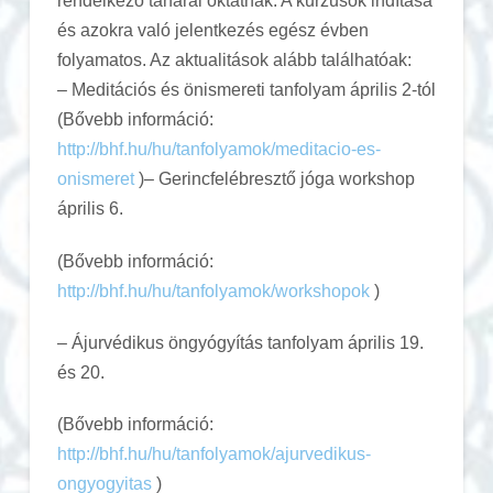
rendelkező tanárai oktatnak. A kurzusok indítása
és azokra való jelentkezés egész évben
folyamatos. Az aktualitások alább találhatóak:
– Meditációs és önismereti tanfolyam április 2-tól
(Bővebb információ:
http://bhf.hu/hu/tanfolyamok/meditacio-es-
onismeret
)
– Gerincfelébresztő jóga workshop
április 6.
(Bővebb információ:
http://bhf.hu/hu/tanfolyamok/workshopok
)
– Ájurvédikus öngyógyítás tanfolyam április 19.
és 20.
(Bővebb információ:
http://bhf.hu/hu/tanfolyamok/ajurvedikus-
ongyogyitas
)