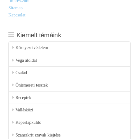
Impresszum
Sitemap
Kapcsolat
Kiemelt témáink
Környezetvédelem
Vega aloldal
Család
Önismereti tesztek
Receptek
Vallásközi
Képeslapküldő
Szanszkrit szavak kiejtése