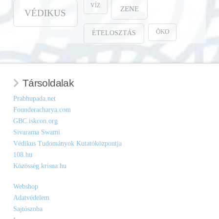
VÍZ
ZENE
VÉDIKUS
ÖKO
ÉTELOSZTÁS
Társoldalak
Prabhupada.net
Founderacharya.com
GBC.iskcon.org
Sivarama Swami
Védikus Tudományok Kutatóközpontja
108.hu
Közösség.krisna.hu
Webshop
Adatvédelem
Sajtószoba