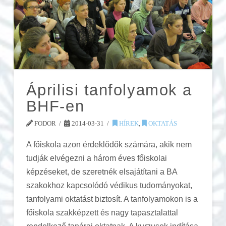
Áprilisi tanfolyamok a
BHF-en
FODOR
2014-03-31
HÍREK
,
OKTATÁS
A főiskola azon érdeklődők számára, akik nem
tudják elvégezni a három éves főiskolai
képzéseket, de szeretnék elsajátítani a BA
szakokhoz kapcsolódó védikus tudományokat,
tanfolyami oktatást biztosít. A tanfolyamokon is a
főiskola szakképzett és nagy tapasztalattal