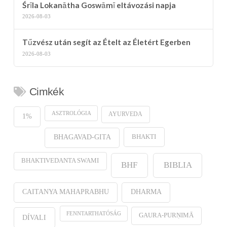
Śrīla Lokanātha Goswāmī eltávozási napja
2026-08-03
Tűzvész után segít az Ételt az Életért Egerben
2026-08-03
Cimkék
ASZTROLÓGIA
AYURVEDA
1%
BHAKTI
BHAGAVAD-GITA
BHAKTIVEDANTA SWAMI
BHF
BIBLIA
CAITANYA MAHAPRABHU
DHARMA
FENNTARTHATÓSÁG
GAURA-PURṆIMĀ
DÍVALI