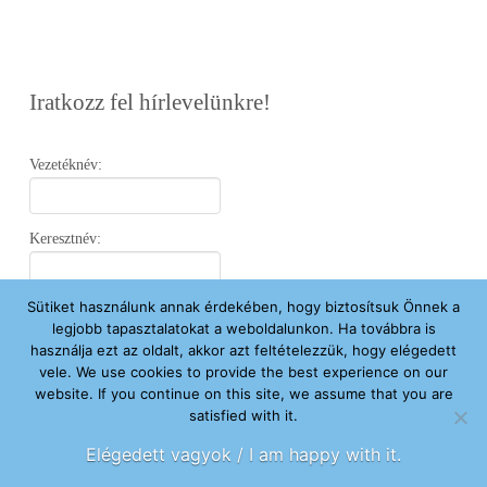
Iratkozz fel hírlevelünkre!
Vezetéknév:
Keresztnév:
Sütiket használunk annak érdekében, hogy biztosítsuk Önnek a
Email:
legjobb tapasztalatokat a weboldalunkon. Ha továbbra is
használja ezt az oldalt, akkor azt feltételezzük, hogy elégedett
vele. We use cookies to provide the best experience on our
Elfogadom az
Adatvédelmi Nyilatkozatot
.
website. If you continue on this site, we assume that you are
satisfied with it.
Feliratkozom
Elégedett vagyok / I am happy with it.