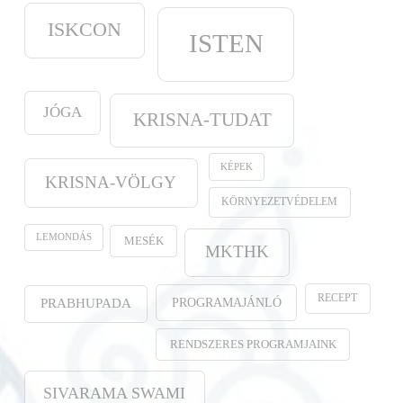
ISKCON
ISTEN
JÓGA
KRISNA-TUDAT
KÉPEK
KRISNA-VÖLGY
KÖRNYEZETVÉDELEM
LEMONDÁS
MESÉK
MKTHK
RECEPT
PROGRAMAJÁNLÓ
PRABHUPADA
RENDSZERES PROGRAMJAINK
SIVARAMA SWAMI