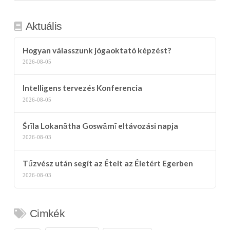
kategória
Aktuális
Hogyan válasszunk jógaoktató képzést?
2026-08-05
Intelligens tervezés Konferencia
2026-08-05
Śrīla Lokanātha Goswāmī eltávozási napja
2026-08-03
Tűzvész után segít az Ételt az Életért Egerben
2026-08-03
Cimkék