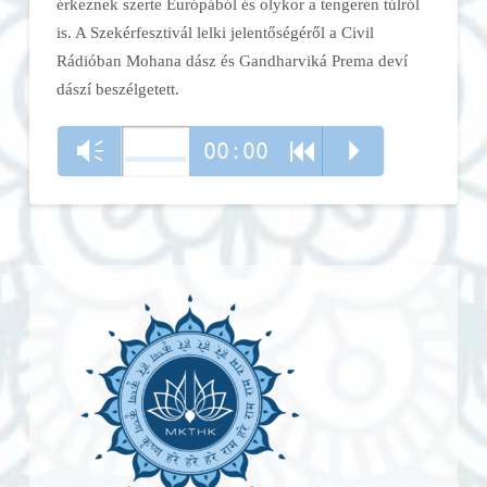
érkeznek szerte Európából és olykor a tengeren túlról
is. A Szekérfesztivál lelki jelentőségéről a Civil
Rádióban Mohana dász és Gandharviká Prema deví
dászí beszélgetett.
00:00
Vm
R
P