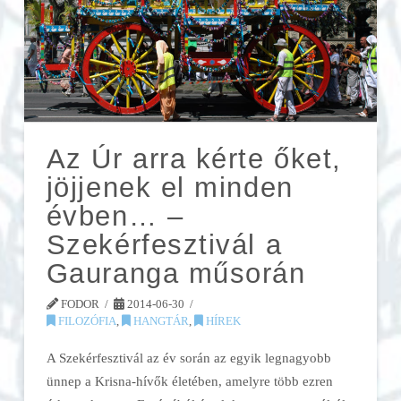
Az Úr arra kérte őket,
jöjjenek el minden
évben… –
Szekérfesztivál a
Gauranga műsorán
FODOR
2014-06-30
FILOZÓFIA
,
HANGTÁR
,
HÍREK
A Szekérfesztivál az év során az egyik legnagyobb
ünnep a Krisna-hívők életében, amelyre több ezren