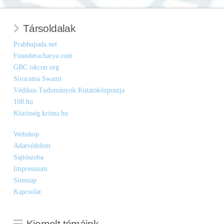
Társoldalak
Prabhupada.net
Founderacharya.com
GBC.iskcon.org
Sivarama Swami
Védikus Tudományok Kutatóközpontja
108.hu
Közösség.krisna.hu
Webshop
Adatvédelem
Sajtószoba
Impresszum
Sitemap
Kapcsolat
Kiemelt témáink