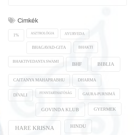
Cimkék
ASZTROLÓGIA
AYURVEDA
1%
BHAKTI
BHAGAVAD-GITA
BHAKTIVEDANTA SWAMI
BHF
BIBLIA
CAITANYA MAHAPRABHU
DHARMA
FENNTARTHATÓSÁG
GAURA-PURṆIMĀ
DÍVALI
GYERMEK
GOVINDA KLUB
HINDU
HARE KRISNA