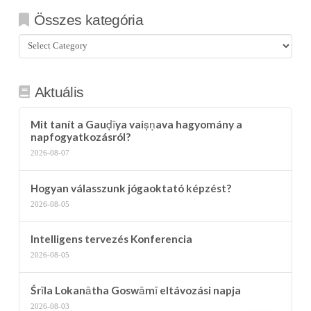
Összes kategória
Összes
kategória
Aktuális
Mit tanít a Gauḍīya vaiṣṇava hagyomány a
napfogyatkozásról?
2026-08-07
Hogyan válasszunk jógaoktató képzést?
2026-08-05
Intelligens tervezés Konferencia
2026-08-05
Śrīla Lokanātha Goswāmī eltávozási napja
2026-08-03