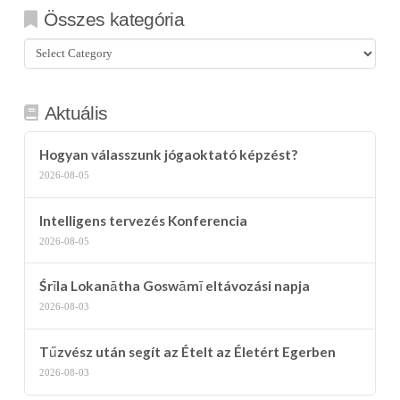
Összes kategória
Összes
kategória
Aktuális
Hogyan válasszunk jógaoktató képzést?
2026-08-05
Intelligens tervezés Konferencia
2026-08-05
Śrīla Lokanātha Goswāmī eltávozási napja
2026-08-03
Tűzvész után segít az Ételt az Életért Egerben
2026-08-03