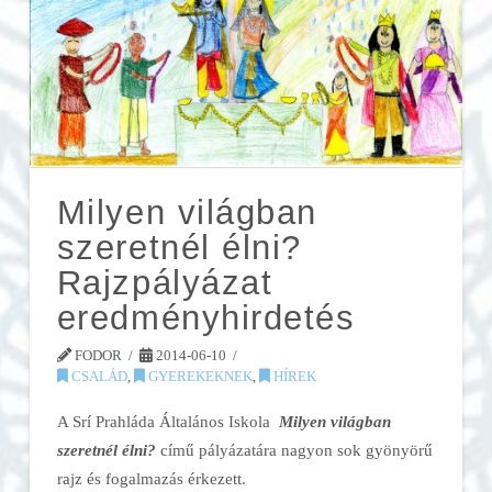
Milyen világban
szeretnél élni?
Rajzpályázat
eredményhirdetés
FODOR
2014-06-10
CSALÁD
,
GYEREKEKNEK
,
HÍREK
A Srí Prahláda Általános Iskola
Milyen világban
szeretnél élni?
című pályázatára nagyon sok gyönyörű
rajz és fogalmazás érkezett.