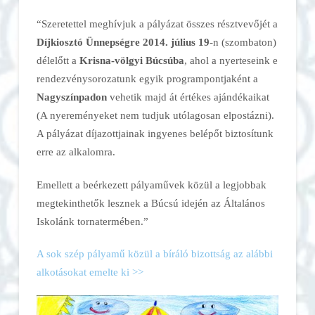
“Szeretettel meghívjuk a pályázat összes résztvevőjét a
Díjkiosztó Ünnepségre 2014. július 19
-n (szombaton)
délelőtt a
Krisna-völgyi Búcsúba
, ahol a nyerteseink e
rendezvénysorozatunk egyik programpontjaként a
Nagyszínpadon
vehetik majd át értékes ajándékaikat
(A nyereményeket nem tudjuk utólagosan elpostázni).
A pályázat díjazottjainak ingyenes belépőt biztosítunk
erre az alkalomra.
Emellett a beérkezett pályaművek közül a legjobbak
megtekinthetők lesznek a Búcsú idején az Általános
Iskolánk tornatermében.”
A sok szép pályamű közül a bíráló bizottság az alábbi
alkotásokat emelte ki >>