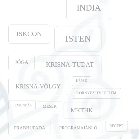
INDIA
ISKCON
ISTEN
JÓGA
KRISNA-TUDAT
KÉPEK
KRISNA-VÖLGY
KÖRNYEZETVÉDELEM
LEMONDÁS
MESÉK
MKTHK
RECEPT
PROGRAMAJÁNLÓ
PRABHUPADA