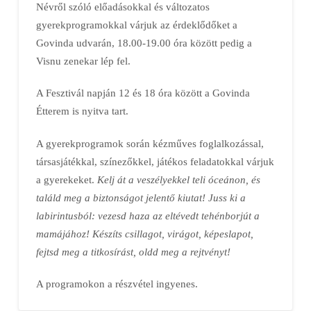
Névről szóló előadásokkal és változatos
gyerekprogramokkal várjuk az érdeklődőket a
Govinda udvarán, 18.00-19.00 óra között pedig a
Visnu zenekar lép fel.
A Fesztivál napján 12 és 18 óra között a Govinda
Étterem is nyitva tart.
A gyerekprogramok során kézműves foglalkozással,
társasjátékkal, színezőkkel, játékos feladatokkal várjuk
a gyerekeket.
Kelj át a veszélyekkel teli óceánon, és
találd meg a biztonságot jelentő kiutat! Juss ki a
labirintusból: vezesd haza az eltévedt tehénborjút a
mamájához! Készíts csillagot, virágot, képeslapot,
fejtsd meg a titkosírást, oldd meg a rejtvényt!
A programokon a részvétel ingyenes.