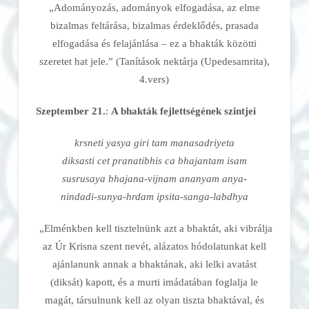
„Adományozás, adományok elfogadása, az elme
bizalmas feltárása, bizalmas érdeklődés, prasada
elfogadása és felajánlása – ez a bhakták közötti
szeretet hat jele.” (Tanítások nektárja (Upedesamrita),
4.vers)
Szeptember 21.
:
A bhakták fejlettségének szintjei
krsneti yasya giri tam manasadriyeta
diksasti cet pranatibhis ca bhajantam isam
susrusaya bhajana-vijnam ananyam anya-
nindadi-sunya-hrdam ipsita-sanga-labdhya
„Elménkben kell tisztelnünk azt a bhaktát, aki vibrálja
az Úr Krisna szent nevét, alázatos hódolatunkat kell
ajánlanunk annak a bhaktának, aki lelki avatást
(diksát) kapott, és a murti imádatában foglalja le
magát, társulnunk kell az olyan tiszta bhaktával, és