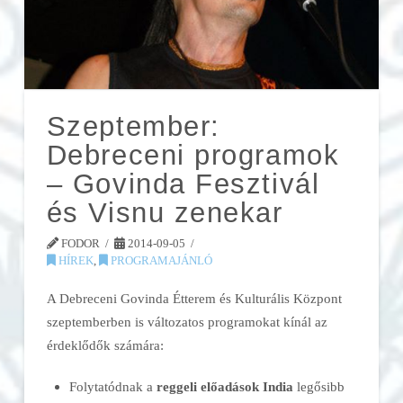
Szeptember:
Debreceni programok
– Govinda Fesztivál
és Visnu zenekar
FODOR
2014-09-05
HÍREK
,
PROGRAMAJÁNLÓ
A Debreceni Govinda Étterem és Kulturális Központ
szeptemberben is változatos programokat kínál az
érdeklődők számára:
Folytatódnak a
reggeli előadások
India
legősibb