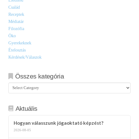
Életmód
Család
Receptek
Médiatár
Filozófia
Öko
Gyerekeknek
Ételosztás
Kérdések/Válaszok
Összes kategória
Összes
kategória
Aktuális
Hogyan válasszunk jógaoktató képzést?
2026-08-05