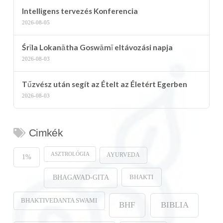
Intelligens tervezés Konferencia
2026-08-05
Śrīla Lokanātha Goswāmī eltávozási napja
2026-08-03
Tűzvész után segít az Ételt az Életért Egerben
2026-08-03
Cimkék
ASZTROLÓGIA
AYURVEDA
1%
BHAKTI
BHAGAVAD-GITA
BHAKTIVEDANTA SWAMI
BHF
BIBLIA