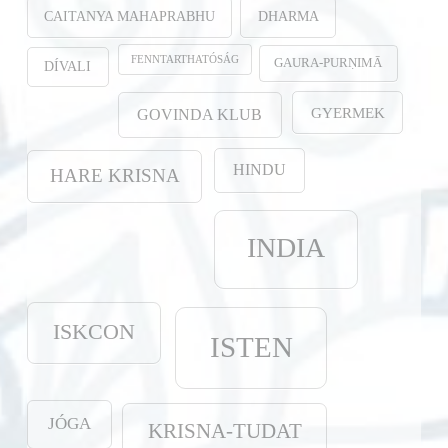
CAITANYA MAHAPRABHU
DHARMA
FENNTARTHATÓSÁG
GAURA-PURṆIMĀ
DÍVALI
GYERMEK
GOVINDA KLUB
HINDU
HARE KRISNA
INDIA
ISKCON
ISTEN
JÓGA
KRISNA-TUDAT