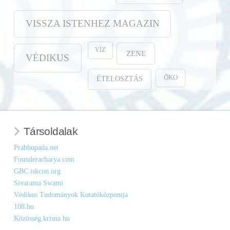
VISSZA ISTENHEZ MAGAZIN
VÍZ
ZENE
VÉDIKUS
ÖKO
ÉTELOSZTÁS
Társoldalak
Prabhupada.net
Founderacharya.com
GBC.iskcon.org
Sivarama Swami
Védikus Tudományok Kutatóközpontja
108.hu
Közösség.krisna.hu