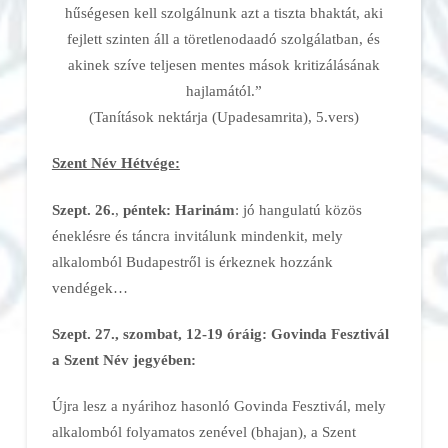
hűségesen kell szolgálnunk azt a tiszta bhaktát, aki
fejlett szinten áll a töretlenodaadó szolgálatban, és
akinek szíve teljesen mentes mások kritizálásának
hajlamától.”
(Tanítások nektárja (Upadesamrita), 5.vers)
Szent Név Hétvége:
Szept. 26.
,
péntek:
Harinám
: jó hangulatú közös
éneklésre és táncra invitálunk mindenkit, mely
alkalomból Budapestről is érkeznek hozzánk
vendégek…
Szept. 27., szombat, 12-19 óráig: Govinda Fesztivál
a Szent Név jegyében:
Újra lesz a nyárihoz hasonló Govinda Fesztivál, mely
alkalomból folyamatos zenével (bhajan), a Szent