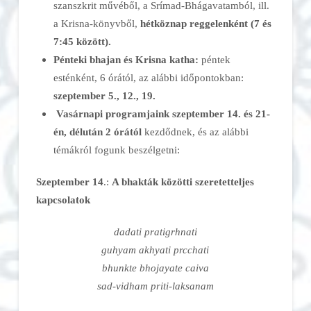
szanszkrit művéből, a Srímad-Bhágavatamból, ill.
a Krisna-könyvből,
hétköznap reggelenként (7 és
7:45 között).
Pénteki bhajan és Krisna katha:
péntek
esténként, 6 órától, az alábbi időpontokban:
szeptember 5., 12., 19.
Vasárnapi programjaink szeptember 14. és 21-
én, délután 2 órától
kezdődnek, és az alábbi
témákról fogunk beszélgetni:
Szeptember 14
.:
A bhakták közötti szeretetteljes
kapcsolatok
dadati pratigrhnati
guhyam akhyati prcchati
bhunkte bhojayate caiva
sad-vidham priti-laksanam