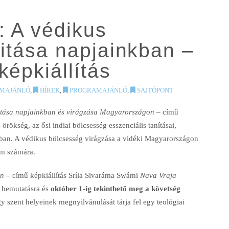
: A védikus
litása napjainkban –
képkiállítás
MAJÁNLÓ
,
HÍREK
,
PROGRAMAJÁNLÓ
,
SAJTÓPONT
litása napjainkban és virágzása Magyarországon
– című
örökség, az ősi indiai bölcsesség esszenciális tanításai,
ban. A védikus bölcsesség virágzása a vidéki Magyarországon
om számára.
n
– című képkiállítás Sríla Sivaráma Swámi
Nava Vraja
l bemutatásra és
október 1-ig tekinthető meg a követség
 szent helyeinek megnyilvánulását tárja fel egy teológiai