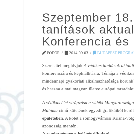
Szeptember 18.
tanítások aktua
Konferencia és 
FODOR
2014-09-03
BUDAPEST PROGRA
Szeretettel meghívjuk
A védikus tanítások aktua
konferenciára és képkiállításra. Témája a védikus 
mindennapi gyakorlati alkalmazhatósága korunk
és haszna a mai magyar, illetve európai társadal
A védikus élet virágzása a vidéki
Magyarországo
Mahima
című kötetének egyedi grafikáiból kerü
épületében
. A kötet a somogyvámosi Krisna-völgy
azonosság mentén.
A rendezvényre a belépés díjtalan!