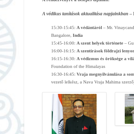
A védikus tanítások aktualitása napjainkban
– 
15:30-15:45:
A védántáról
– Mr. Vinaycand
Bangalore,
India
15:45-16:00:
A szent helyek története
– Gu
16:00-16:15:
A szentírások földrajzi leny
16:15-16:30:
A védizmus és öröksége a vi
Foundation of the Himalayas
16:30-16:45:
Vraja megnyilvánulása a som
vezető lelkész, a Nava Vraja Mahima szerző