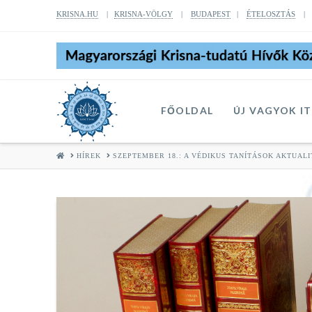
KRISNA.HU
|
KRISNA-VÖLGY
|
BUDAPEST
|
ÉTELOSZTÁS
FŐOLDAL
ÚJ VAGYOK I
HOME
HÍREK
SZEPTEMBER 18.: A VÉDIKUS TANÍTÁSOK AKTUAL