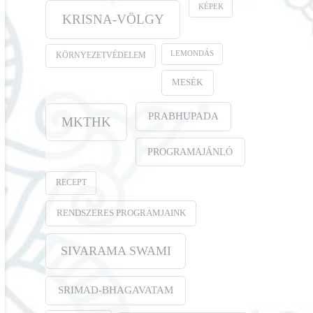
KÉPEK
KRISNA-VÖLGY
LEMONDÁS
KÖRNYEZETVÉDELEM
MESÉK
PRABHUPADA
MKTHK
PROGRAMAJÁNLÓ
RECEPT
RENDSZERES PROGRAMJAINK
SIVARAMA SWAMI
SRIMAD-BHAGAVATAM