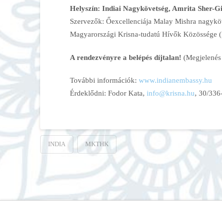
Helyszín: Indiai Nagykövetség, Amrita Sher-Gi
Szervezők: Őexcellenciája Malay Mishra nagyköv
Magyarországi Krisna-tudatú Hívők Közössége
A rendezvényre a belépés díjtalan!
(Megjelenés 
További információk:
www.indianembassy.hu
Érdeklődni: Fodor Kata,
info@krisna.hu
, 30/336
INDIA
MKTHK