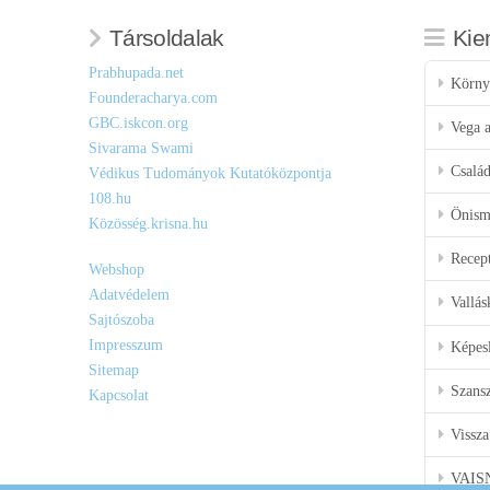
Társoldalak
Kie
Prabhupada.net
Körny
Founderacharya.com
GBC.iskcon.org
Vega a
Sivarama Swami
Csalá
Védikus Tudományok Kutatóközpontja
108.hu
Önisme
Közösség.krisna.hu
Recep
Webshop
Adatvédelem
Vallás
Sajtószoba
Impresszum
Képes
Sitemap
Szansz
Kapcsolat
Vissza
VAIS