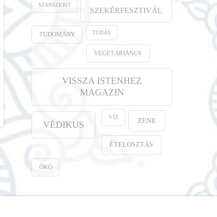
SZANSZKRIT
SZEKÉRFESZTIVÁL
TUDÁS
TUDOMÁNY
VEGETÁRIÁNUS
VISSZA ISTENHEZ
MAGAZIN
VÍZ
ZENE
VÉDIKUS
ÉTELOSZTÁS
ÖKO