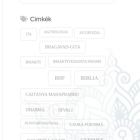
Cimkék
ASZTROLÓGIA
AYURVEDA
1%
BHAGAVAD-GITA
BHAKTIVEDANTA SWAMI
BHAKTI
BHF
BIBLIA
CAITANYA MAHAPRABHU
DHARMA
DÍVALI
FENNTARTHATÓSÁG
GAURA-PURṆIMĀ
GYERMEK