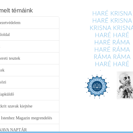
melt témáink
ezetvédelem
loldal
d
reti tesztek
tek
közi
lapküldő
krit szavak kiejtése
 Istenhez Magazin megrendelés
NAVA NAPTÁR