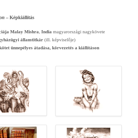
gon
– Képkiállítás
ciája Malay Mishra
,
India
magyarországi nagykövete
gyházügyi államtitkár
(ill. képviselője)
ötet ünnepélyes átadása,
körvezetés a kiállításon