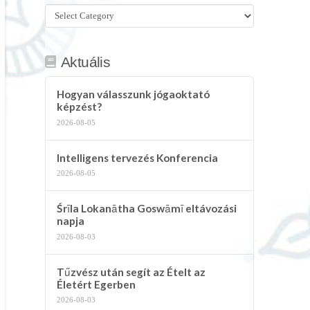
Összes
kategória
Aktuális
Hogyan válasszunk jógaoktató
képzést?
2026-08-05
Intelligens tervezés Konferencia
2026-08-05
Śrīla Lokanātha Goswāmī eltávozási
napja
2026-08-03
Tűzvész után segít az Ételt az
Életért Egerben
2026-08-03