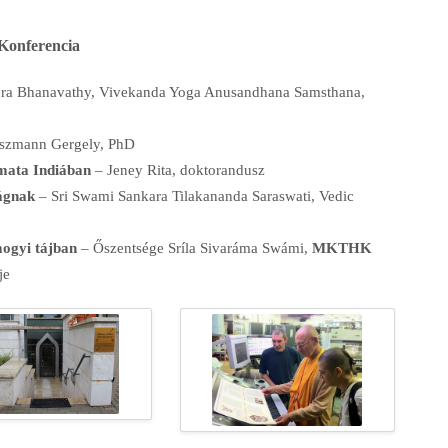
Konferencia
ra Bhanavathy, Vivekanda Yoga Anusandhana Samsthana,
szmann Gergely, PhD
omata Indiában
– Jeney Rita, doktorandusz
lágnak
– Sri Swami Sankara Tilakananda Saraswati, Vedic
ogyi tájban
– Őszentsége Sríla Sivaráma Swámi,
MKTHK
je