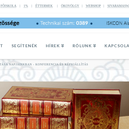
|
FÔISKOLA
|
1%
|
ÉTTERMEK
|
ÖKOVÖLGY
|
WEBSHOP
|
SIVARAMASW
TT
SEGÍTENÉK
HÍREK
RÓLUNK
KAPCSOL
ITÁSA NAPJAINKBAN - KONFERENCIA ÉS KÉPKIÁLLÍTÁS