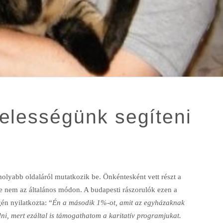
elességünk segíteni
lyabb oldaláról mutatkozik be. Önkéntesként vett részt a
 nem az általános módon. A budapesti rászorulók ezen a
gén nyilatkozta: “
Én a második 1%-ot, amit az egyházaknak
ni, mert ezáltal is támogathatom a karitatív programjukat.