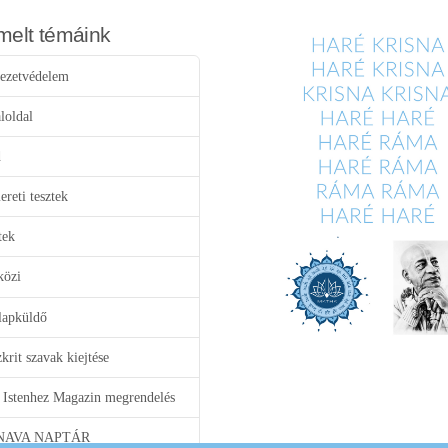
melt témáink
ezetvédelem
loldal
d
reti tesztek
tek
közi
lapküldő
krit szavak kiejtése
 Istenhez Magazin megrendelés
NAVA NAPTÁR