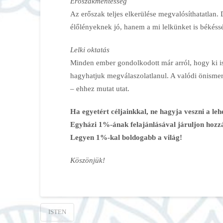
Erőszakmentesség
Az erőszak teljes elkerülése megvalósíthatatlan.
élőlényeknek jó, hanem a mi lelkünket is békéssé
Lelki oktatás
Minden ember gondolkodott már arról, hogy ki is
hagyhatjuk megválaszolatlanul. A valódi önismer
– ehhez mutat utat.
Ha egyetért céljainkkal, ne hagyja veszni a leh
Egyházi 1%-ának felajánlásával járuljon hozz
Legyen 1%-kal boldogabb a világ!
Köszönjük!
ISTEN