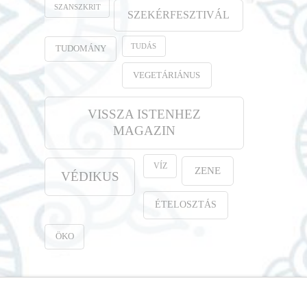
SZANSZKRIT
SZEKÉRFESZTIVÁL
TUDÁS
TUDOMÁNY
VEGETÁRIÁNUS
VISSZA ISTENHEZ
MAGAZIN
VÍZ
ZENE
VÉDIKUS
ÉTELOSZTÁS
ÖKO