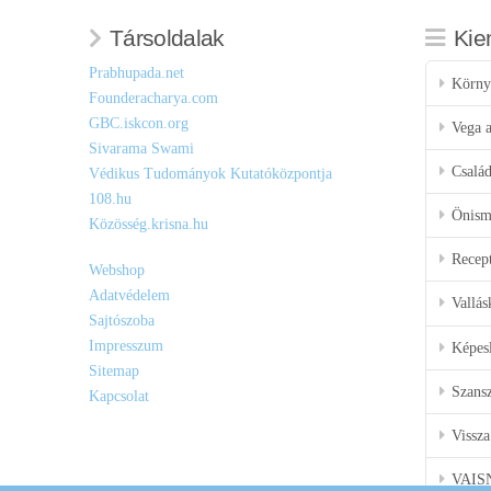
Társoldalak
Kie
Prabhupada.net
Körny
Founderacharya.com
GBC.iskcon.org
Vega a
Sivarama Swami
Csalá
Védikus Tudományok Kutatóközpontja
108.hu
Önisme
Közösség.krisna.hu
Recep
Webshop
Adatvédelem
Vallás
Sajtószoba
Impresszum
Képes
Sitemap
Szansz
Kapcsolat
Vissza
VAIS