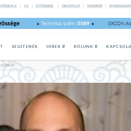
|
FÔISKOLA
|
1%
|
ÉTTERMEK
|
ÖKOVÖLGY
|
WEBSHOP
|
SIVARAMASW
TT
SEGÍTENÉK
HÍREK
RÓLUNK
KAPCSOL
RULÓKAT!