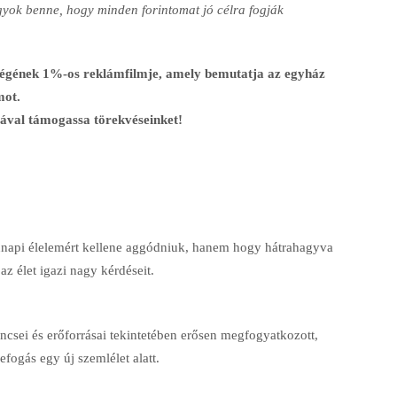
gyok benne, hogy minden forintomat jó célra fogják
égének 1%-os reklámfilmje, amely bemutatja az egyház
mot.
ával támogassa törekvéseinket!
napi élelemért kellene aggódniuk, hanem hogy hátrahagyva
az élet igazi nagy kérdéseit.
csei és erőforrásai tekintetében erősen megfogyatkozott,
fogás egy új szemlélet alatt.