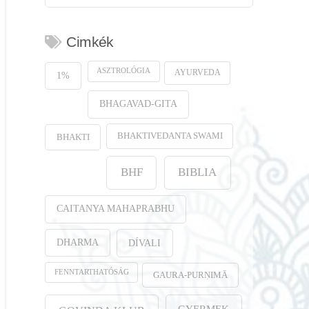
Cimkék
ASZTROLÓGIA
AYURVEDA
1%
BHAGAVAD-GITA
BHAKTIVEDANTA SWAMI
BHAKTI
BHF
BIBLIA
CAITANYA MAHAPRABHU
DHARMA
DÍVALI
FENNTARTHATÓSÁG
GAURA-PURṆIMĀ
GYERMEK