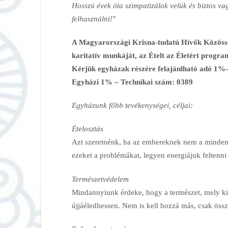
Hosszú évek óta szimpatizálok velük és biztos va
felhasználni!
”
A Magyarországi Krisna-tudatú Hívők Közöss
karitatív munkáját, az Ételt az Életért progra
Kérjük egyházak részére felajánlható adó 1%-
Egyházi 1% – Technikai szám: 0389
Egyházunk főbb tevékenységei, céljai:
Ételosztás
Azt szeretnénk, ha az embereknek nem a minden
ezeket a problémákat, legyen energiájuk feltenni 
Természetvédelem
Mindannyiunk érdeke, hogy a természet, mely kin
újjáéledhessen. Nem is kell hozzá más, csak össze