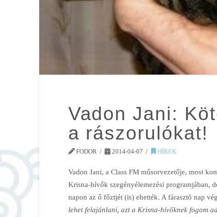
Vadon Jani: Köt
a rászorulókat!
FODOR
2014-04-07
HÍREK
Vadon Jani, a Class FM műsorvezetője, most komo
Krisna-hívők szegényélemezési programjában, de
napon az ő főztjét (is) ehették. A fárasztó nap vé
lehet felajánlani, azt a Krisna-hívőknek fogom ad