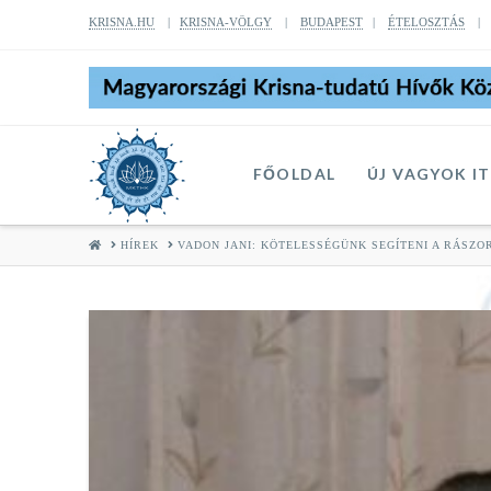
KRISNA.HU
|
KRISNA-VÖLGY
|
BUDAPEST
|
ÉTELOSZTÁS
FŐOLDAL
ÚJ VAGYOK I
HOME
HÍREK
VADON JANI: KÖTELESSÉGÜNK SEGÍTENI A RÁSZO