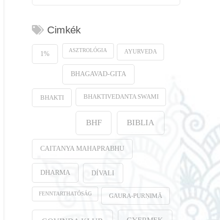
Cimkék
ASZTROLÓGIA
AYURVEDA
1%
BHAGAVAD-GITA
BHAKTIVEDANTA SWAMI
BHAKTI
BHF
BIBLIA
CAITANYA MAHAPRABHU
DHARMA
DÍVALI
FENNTARTHATÓSÁG
GAURA-PURṆIMĀ
GYERMEK