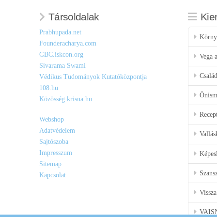
Társoldalak
Kie
Prabhupada.net
Körny
Founderacharya.com
GBC.iskcon.org
Vega a
Sivarama Swami
Csalá
Védikus Tudományok Kutatóközpontja
108.hu
Önisme
Közösség.krisna.hu
Recep
Webshop
Adatvédelem
Vallás
Sajtószoba
Impresszum
Képes
Sitemap
Szansz
Kapcsolat
Vissza
VAIS