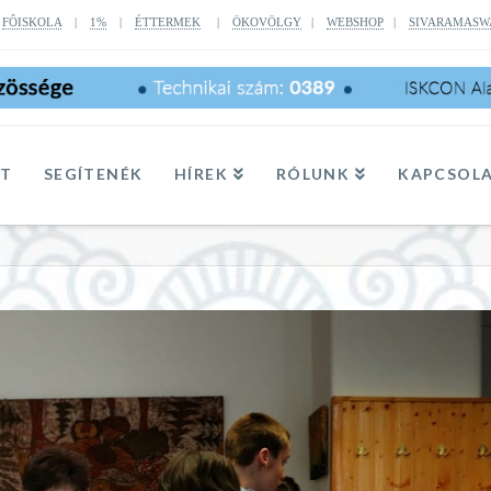
|
FÔISKOLA
|
1%
|
ÉTTERMEK
|
ÖKOVÖLGY
|
WEBSHOP
|
SIVARAMASW
TT
SEGÍTENÉK
HÍREK
RÓLUNK
KAPCSOL