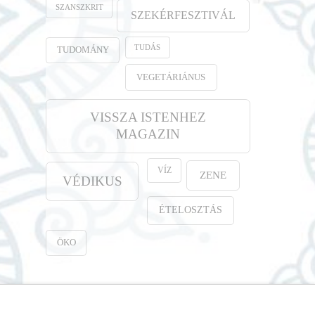
SZANSZKRIT
SZEKÉRFESZTIVÁL
TUDÁS
TUDOMÁNY
VEGETÁRIÁNUS
VISSZA ISTENHEZ
MAGAZIN
VÍZ
ZENE
VÉDIKUS
ÉTELOSZTÁS
ÖKO