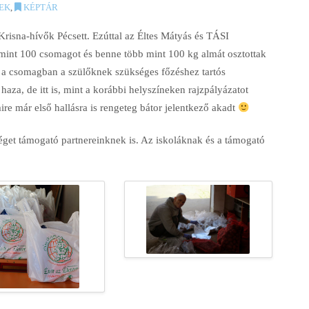
EK
,
KÉPTÁR
Krisna-hívők Pécsett. Ezúttal az Éltes Mátyás és TÁSI
b mint 100 csomagot és benne több mint 100 kg almát osztottak
 a csomagban a szülőknek szükséges főzéshez tartós
haza, de itt is, mint a korábbi helyszíneken rajzpályázatot
e már első hallásra is rengeteg bátor jelentkező akadt
get támogató partnereinknek is. Az iskoláknak és a támogató