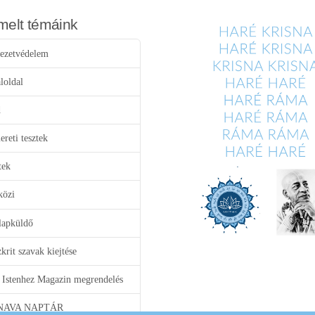
melt témáink
ezetvédelem
loldal
d
reti tesztek
tek
közi
lapküldő
krit szavak kiejtése
 Istenhez Magazin megrendelés
NAVA NAPTÁR