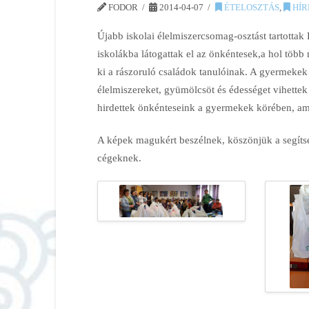
FODOR
2014-04-07
ÉTELOSZTÁS
,
HÍR
Újabb iskolai élelmiszercsomag-osztást tartottak 
iskolákba látogattak el az önkéntesek,a hol töb
ki a rászoruló családok tanulóinak. A gyermekek
élelmiszereket, gyümölcsöt és édességet vihettek 
hirdettek önkénteseink a gyermekek körében, amir
A képek magukért beszélnek, köszönjük a segítsé
cégeknek.