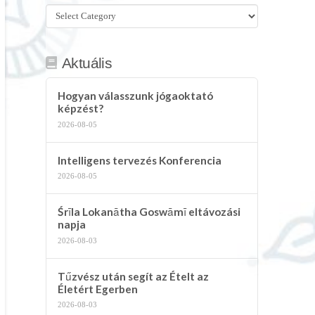
Összes
kategória
Aktuális
Hogyan válasszunk jógaoktató
képzést?
2026-08-05
Intelligens tervezés Konferencia
2026-08-05
Śrīla Lokanātha Goswāmī eltávozási
napja
2026-08-03
Tűzvész után segít az Ételt az
Életért Egerben
2026-08-03