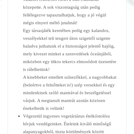
közepette. A sok viszontagság után pedig
fellélegezve tapasztalhatjuk, hogy a jó végül
mégis elnyeri méltó jutalmát!
Egy társasjáték keretében pedig egy kalandos,
veszélyekkel teli tengeri úton szigetről szigetre
haladva juthatunk el a biztonságot jelentő hajóig,
mely kivezet minket a szenvedések óceánjából,
miközben egy titkos tekercs elmosódott üzenetére
is rálelhetünk!
A kisebbeket emellett színezőkkel, a nagyobbakat
(beleértve a felnőtteket is!) szép versekkel és egy
mindenkinek szóló mantrával és beszélgetéssel
várjuk. A megtanult mantrát azután közösen
énekelhetik is velünk!
Végezetül ingyenes vegetáriánus ételkóstolóra
hívjuk vendégeinket. Ételeink kiváló minőségű
alapanyagokból, tiszta körülmények között