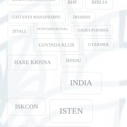
BHF
BIBLIA
CAITANYA MAHAPRABHU
DHARMA
FENNTARTHATÓSÁG
GAURA-PURṆIMĀ
DÍVALI
GYERMEK
GOVINDA KLUB
HINDU
HARE KRISNA
INDIA
ISKCON
ISTEN