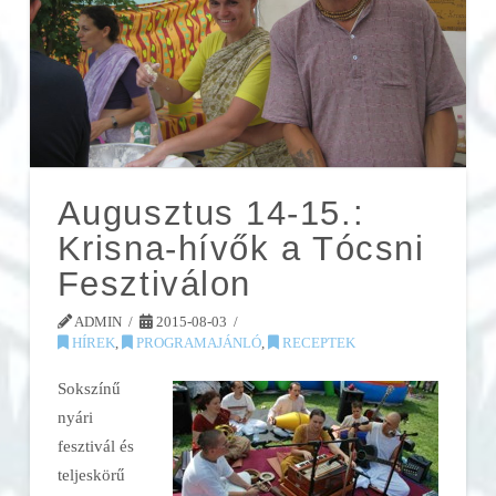
Augusztus 14-15.:
Krisna-hívők a Tócsni
Fesztiválon
ADMIN
2015-08-03
HÍREK
,
PROGRAMAJÁNLÓ
,
RECEPTEK
Sokszínű
nyári
fesztivál és
teljeskörű