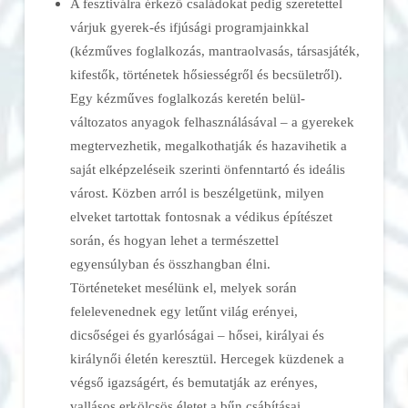
A fesztiválra érkező családokat pedig szeretettel
várjuk gyerek-és ifjúsági programjainkkal
(kézműves foglalkozás, mantraolvasás, társasjáték,
kifestők, történetek hősiességről és becsületről).
Egy kézműves foglalkozás keretén belül-
változatos anyagok felhasználásával – a gyerekek
megtervezhetik, megalkothatják és hazavihetik a
saját elképzeléseik szerinti önfenntartó és ideális
várost. Közben arról is beszélgetünk, milyen
elveket tartottak fontosnak a védikus építészet
során, és hogyan lehet a természettel
egyensúlyban és összhangban élni.
Történeteket mesélünk el, melyek során
felelevenednek egy letűnt világ erényei,
dicsőségei és gyarlóságai – hősei, királyai és
királynői életén keresztül. Hercegek küzdenek a
végső igazságért, és bemutatják az erényes,
vallásos erkölcsös életet a bűn csábításai