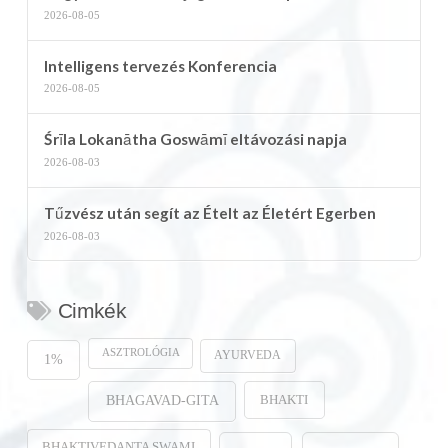
2026-08-05
Intelligens tervezés Konferencia
2026-08-05
Śrīla Lokanātha Goswāmī eltávozási napja
2026-08-03
Tűzvész után segít az Ételt az Életért Egerben
2026-08-03
Cimkék
ASZTROLÓGIA
AYURVEDA
1%
BHAKTI
BHAGAVAD-GITA
BHAKTIVEDANTA SWAMI