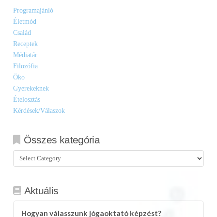
Programajánló
Életmód
Család
Receptek
Médiatár
Filozófia
Öko
Gyerekeknek
Ételosztás
Kérdések/Válaszok
Összes kategória
Összes
kategória
Aktuális
Hogyan válasszunk jógaoktató képzést?