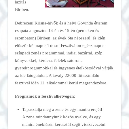
lazítás
Biriben.
Debreceni Krisna-hívők és a helyi Govinda étterem
csapata augusztus 14-én és 15-én (pénteken és
szombaton) Biriben, az évek óta népszerű, és idén
először két napos Tócsni Fesztiválon egész napos
színpadi zenés programmal, indiai bazárral, szép
könyvekkel, kérdezz-felelek sátorral,
gyerekprogramokkal és ingyenes ételkóstolóval várják
az ide látogatókat. A tavaly 22000 főt számláló
fesztivál idén 11. alkalommal kerül megrendezésre.
Programok a fesztiválhétvégén:
Tapasztalja meg a zene és egy mantra erejét!
A zene mindannyiunk közös nyelve, és egy
mantra éneklésén keresztül segít visszavezetni