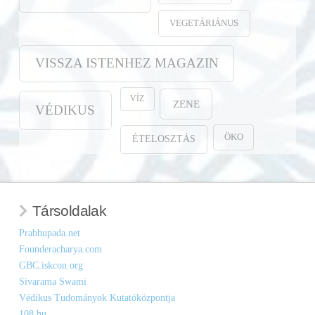
VEGETÁRIÁNUS
VISSZA ISTENHEZ MAGAZIN
VÍZ
ZENE
VÉDIKUS
ÖKO
ÉTELOSZTÁS
Társoldalak
Prabhupada.net
Founderacharya.com
GBC.iskcon.org
Sivarama Swami
Védikus Tudományok Kutatóközpontja
108.hu