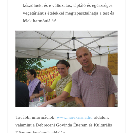
készülnek, és e változatos, tápláló és egészséges
vegetáriánus ételekkel megtapasztalhatja a test és
lélek harmóniáját!
További információk:
www.harekrisna.hu
oldalon,
valamint a Debreceni Govinda Étterem és Kulturális
Központ facebook-oldalán.