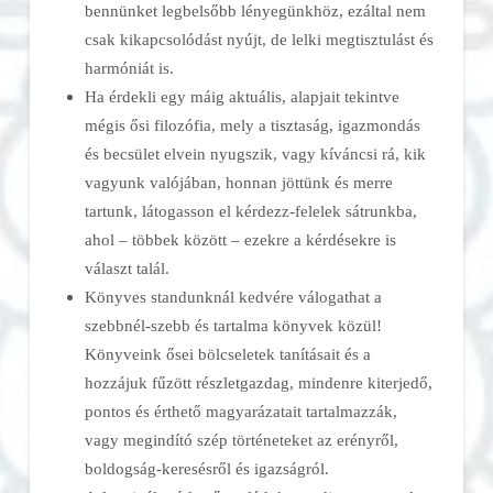
bennünket legbelsőbb lényegünkhöz, ezáltal nem
csak kikapcsolódást nyújt, de lelki megtisztulást és
harmóniát is.
Ha érdekli egy máig aktuális, alapjait tekintve
mégis ősi filozófia, mely a tisztaság, igazmondás
és becsület elvein nyugszik, vagy kíváncsi rá, kik
vagyunk valójában, honnan jöttünk és merre
tartunk, látogasson el kérdezz-felelek sátrunkba,
ahol – többek között – ezekre a kérdésekre is
választ talál.
Könyves standunknál kedvére válogathat a
szebbnél-szebb és tartalma könyvek közül!
Könyveink ősei bölcseletek tanításait és a
hozzájuk fűzött részletgazdag, mindenre kiterjedő,
pontos és érthető magyarázatait tartalmazzák,
vagy megindító szép történeteket az erényről,
boldogság-keresésről és igazságról.