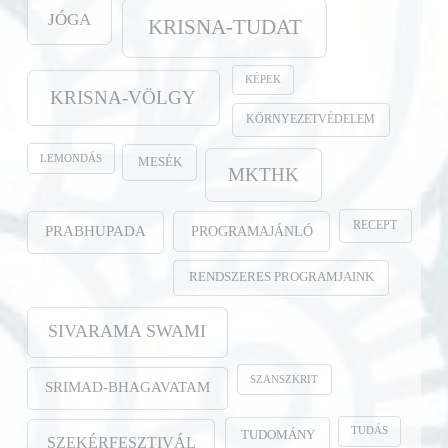
JÓGA
KRISNA-TUDAT
KÉPEK
KRISNA-VÖLGY
KÖRNYEZETVÉDELEM
LEMONDÁS
MESÉK
MKTHK
RECEPT
PROGRAMAJÁNLÓ
PRABHUPADA
RENDSZERES PROGRAMJAINK
SIVARAMA SWAMI
SZANSZKRIT
SRIMAD-BHAGAVATAM
TUDÁS
TUDOMÁNY
SZEKÉRFESZTIVÁL