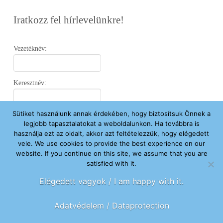
Iratkozz fel hírlevelünkre!
Vezetéknév:
Keresztnév:
Sütiket használunk annak érdekében, hogy biztosítsuk Önnek a
Email:
legjobb tapasztalatokat a weboldalunkon. Ha továbbra is
használja ezt az oldalt, akkor azt feltételezzük, hogy elégedett
vele. We use cookies to provide the best experience on our
Elfogadom az
Adatvédelmi Nyilatkozatot
.
website. If you continue on this site, we assume that you are
satisfied with it.
Feliratkozom
Elégedett vagyok / I am happy with it.
Adatvédelem / Dataprotection
FŐOLDAL
ÚJ VAGYOK ITT
SEGÍTENÉK
HÍREK
RÓLUNK
KAPCSOLAT
ADOMÁNYOZOK