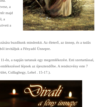
kba.
tvese, a
etér majd
l, a
követi a
zására buzdítunk mindenkit. Az életerő, az ünnep, és a tudás
mból invitáljuk a Fényadó Ünnepre.
-én, a napján tartanak egy megemlékezést. Esti szertartással,
s emlékezéssel lépnek az újesztendőbe. A rendezvény este 7
erület, Csillaghegy, Lehel
. 15-17.).