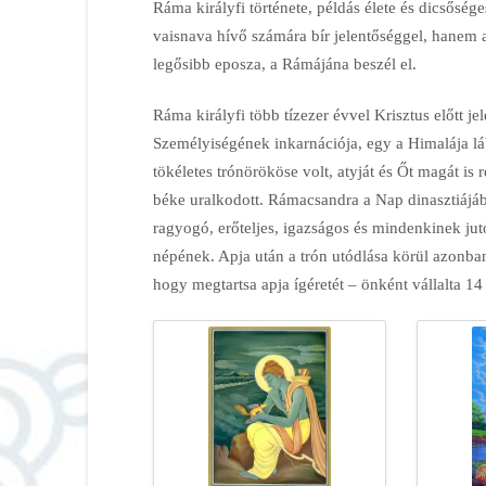
Ráma királyfi története, példás élete és dicsőség
vaisnava hívő számára bír jelentőséggel, hanem a
legősibb eposza, a Rámájána beszél el.
Ráma királyfi több tízezer évvel Krisztus előtt j
Személyiségének inkarnációja, egy a Himalája láb
tökéletes trónörököse volt, atyját és Őt magát is
béke uralkodott. Rámacsandra a Nap dinasztiájáb
ragyogó, erőteljes, igazságos és mindenkinek ju
népének. Apja után a trón utódlása körül azonban
hogy megtartsa apja ígéretét – önként vállalta 14