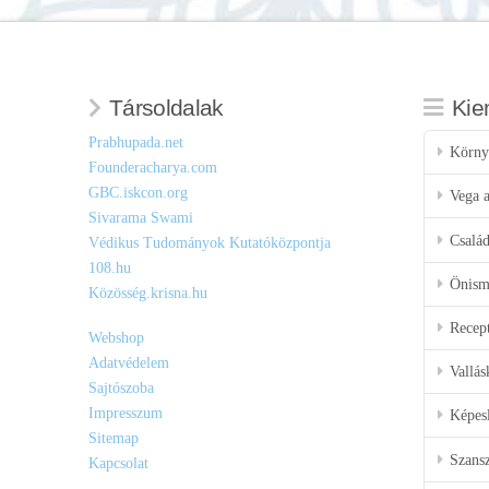
Társoldalak
Kie
Prabhupada.net
Körny
Founderacharya.com
GBC.iskcon.org
Vega a
Sivarama Swami
Csalá
Védikus Tudományok Kutatóközpontja
108.hu
Önisme
Közösség.krisna.hu
Recep
Webshop
Adatvédelem
Vallás
Sajtószoba
Impresszum
Képes
Sitemap
Szansz
Kapcsolat