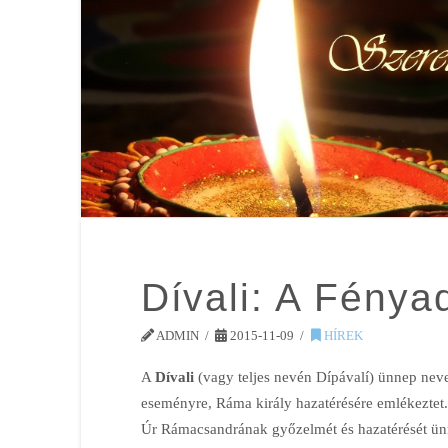
Dívali: A Fény
ADMIN
2015-11-09
HÍREK
A
Dívali
(vagy teljes nevén Dípávalí) ünnep neve 
eseményre, Ráma király hazatérésére emlékeztet.
Úr Rámacsandrának győzelmét és hazatérését ünn