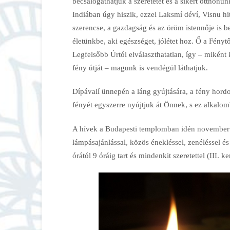
becsalogathatjuk a szeretetet és a sikert otthonun
Indiában úgy hiszik, ezzel Laksmí déví, Visnu hi
szerencse, a gazdagság és az öröm istennője is b
életünkbe, aki egészséget, jólétet hoz. Ő a Fénytő
Legfelsőbb Úrtól elválaszthatatlan, így – miként 
fény útját – magunk is vendégül láthatjuk.
Dípávalí ünnepén a láng gyújtására, a fény hordo
fényét egyszerre nyújtjuk át Önnek, s ez alkalo
A hívek a Budapesti templomban idén november 11
lámpásajánlással, közös énekléssel, zenéléssel é
órától 9 óráig tart és mindenkit szeretettel
(III. k