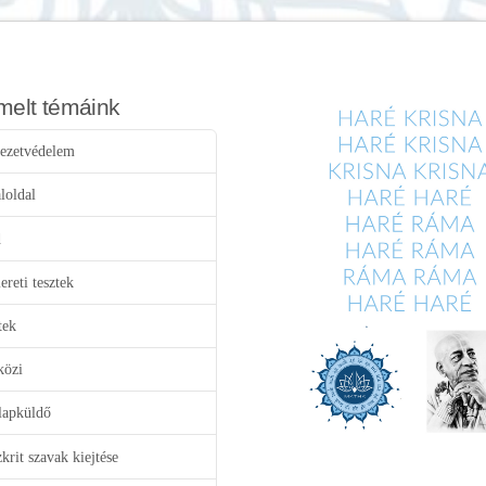
melt témáink
ezetvédelem
loldal
d
reti tesztek
tek
közi
lapküldő
krit szavak kiejtése