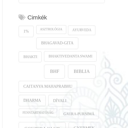
Cimkék
ASZTROLÓGIA
AYURVEDA
1%
BHAGAVAD-GITA
BHAKTIVEDANTA SWAMI
BHAKTI
BHF
BIBLIA
CAITANYA MAHAPRABHU
DHARMA
DÍVALI
FENNTARTHATÓSÁG
GAURA-PURṆIMĀ
GYERMEK