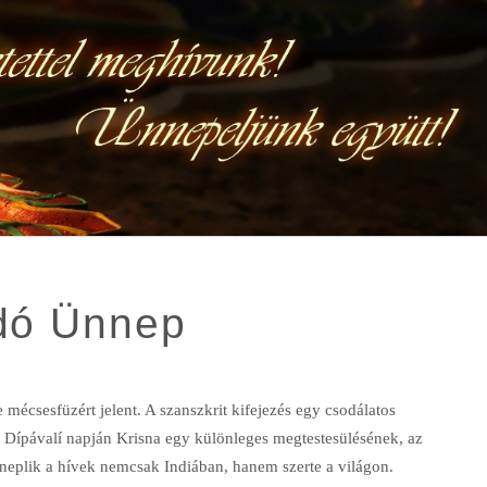
adó Ünnep
mécsesfüzért jelent. A szanszkrit kifejezés egy csodálatos
 Dípávalí napján Krisna egy különleges megtestesülésének, az
eplik a hívek nemcsak Indiában, hanem szerte a világon.