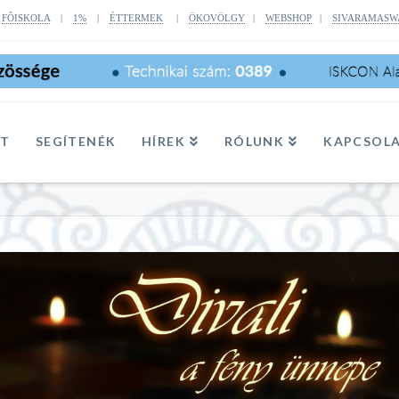
|
FÔISKOLA
|
1%
|
ÉTTERMEK
|
ÖKOVÖLGY
|
WEBSHOP
|
SIVARAMASW
TT
SEGÍTENÉK
HÍREK
RÓLUNK
KAPCSOL