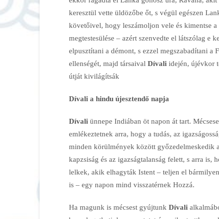
keresztül vette üldözőbe őt, s végül egészen Lan
követőivel, hogy leszámoljon vele és kimentse a
megtestesülése – azért szenvedte el látszólag e
elpusztítani a démont, s ezzel megszabadítani a F
ellenségét, majd társaival
Dívali
idején, újévkor 
útját kivilágítsák
Dívali a hindu újesztendő napja
Dívali
ünnepe Indiában öt napon át tart. Mécsese
emlékeztetnek arra, hogy a tudás, az igazságoss
minden körülmények között győzedelmeskedik a 
kapzsiság és az igazságtalanság felett, s arra is, 
lelkek, akik elhagyták Istent – teljen el bármilye
is – egy napon mind visszatérnek Hozzá.
Ha magunk is mécsest gyújtunk
Dívali
alkalmábó