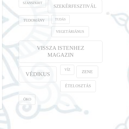
SZANSZKRIT
SZEKÉRFESZTIVÁL
TUDÁS
TUDOMÁNY
VEGETÁRIÁNUS
VISSZA ISTENHEZ
MAGAZIN
VÍZ
ZENE
VÉDIKUS
ÉTELOSZTÁS
ÖKO