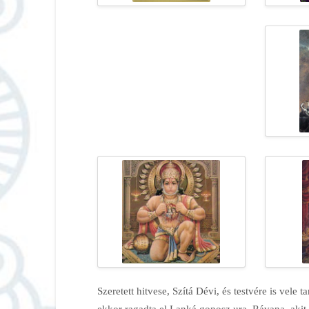
Szeretett hitvese, Szítá Dévi, és testvére is vele 
ekkor ragadta el Lanká gonosz ura, Rávana, akit r