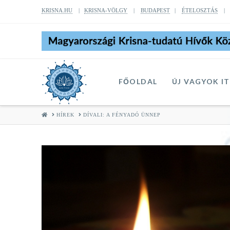
KRISNA.HU
|
KRISNA-VÖLGY
|
BUDAPEST
|
ÉTELOSZTÁS
FŐOLDAL
ÚJ VAGYOK I
HOME
HÍREK
DÍVALI: A FÉNYADÓ ÜNNEP