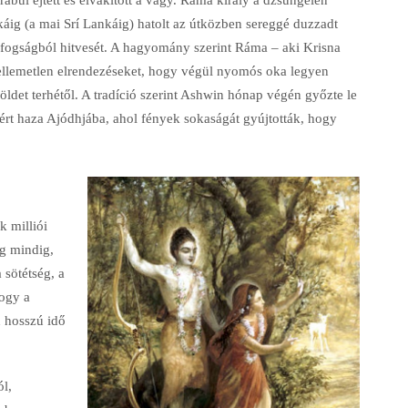
káig (a mai Srí Lankáig) hatolt az útközben sereggé duzzadt
 fogságból hitvesét. A hagyomány szerint Ráma – aki Krisna
 kellemetlen elrendezéseket, hogy végül nyomós oka legyen
öldet terhétől. A tradíció szerint Ashwin hónap végén győzte le
tért haza Ajódhjába, ahol fények sokaságát gyújtották, hogy
k milliói
ág mindig,
sötétség, a
hogy a
n hosszú idő
l,