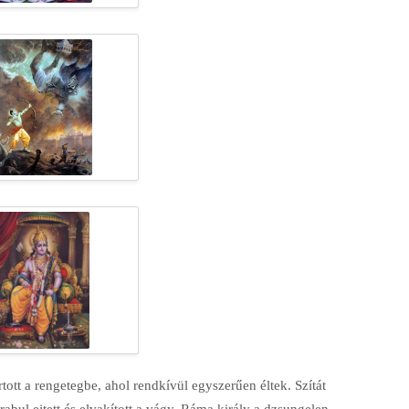
tartott a rengetegbe, ahol rendkívül egyszerűen éltek. Szítát
abul ejtett és elvakított a vágy. Ráma király a dzsungelen