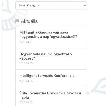
Összes
kategória
Aktuális
Mit tanít a Gauḍīya vaiṣṇava
hagyomány a napfogyatkozásról?
2026-08-07
Hogyan válasszunk jógaoktató
képzést?
2026-08-05
Intelligens tervezés Konferencia
2026-08-05
Śrīla Lokanātha Goswāmī eltávozási
napja
2026-08-03