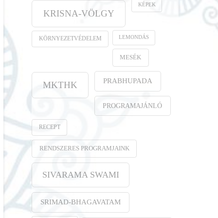
KÉPEK
KRISNA-VÖLGY
LEMONDÁS
KÖRNYEZETVÉDELEM
MESÉK
PRABHUPADA
MKTHK
PROGRAMAJÁNLÓ
RECEPT
RENDSZERES PROGRAMJAINK
SIVARAMA SWAMI
SRIMAD-BHAGAVATAM