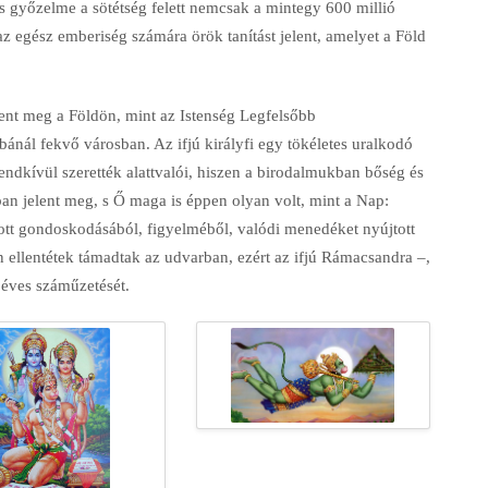
es győzelme a sötétség felett nemcsak a mintegy 600 millió
z egész emberiség számára örök tanítást jelent, amelyet a Föld
elent meg a Földön, mint az Istenség Legfelsőbb
ánál fekvő városban. Az ifjú királyfi egy tökéletes uralkodó
 rendkívül szerették alattvalói, hiszen a birodalmukban bőség és
an jelent meg, s Ő maga is éppen olyan volt, mint a Nap:
tott gondoskodásából, figyelméből, valódi menedéket nyújtott
 ellentétek támadtak az udvarban, ezért az ifjú Rámacsandra –,
 éves száműzetését.