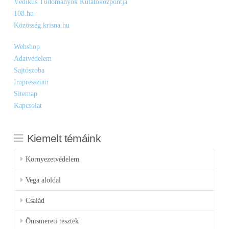
Védikus Tudományok Kutatóközpontja
108.hu
Közösség.krisna.hu
Webshop
Adatvédelem
Sajtószoba
Impresszum
Sitemap
Kapcsolat
Kiemelt témáink
Környezetvédelem
Vega aloldal
Család
Önismereti tesztek