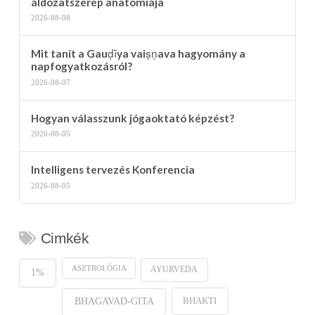
áldozatszerep anatómiája
2026-08-08
Mit tanít a Gauḍīya vaiṣṇava hagyomány a
napfogyatkozásról?
2026-08-07
Hogyan válasszunk jógaoktató képzést?
2026-08-05
Intelligens tervezés Konferencia
2026-08-05
Cimkék
ASZTROLÓGIA
AYURVEDA
1%
BHAKTI
BHAGAVAD-GITA