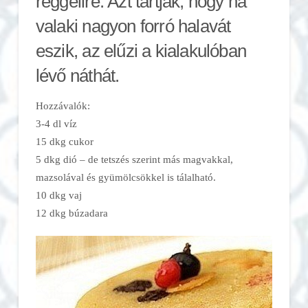
reggelire. Azt tartják, hogy ha
valaki nagyon forró halavát
eszik, az elűzi a kialakulóban
lévő náthát.
Hozzávalók:
3-4 dl víz
15 dkg cukor
5 dkg dió – de tetszés szerint más magvakkal,
mazsolával és gyümölcsökkel is tálalható.
10 dkg vaj
12 dkg búzadara