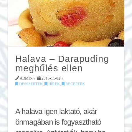
Halava – Darapuding
meghűlés ellen
ADMIN
2015-11-02
DESSZERTEK
,
HÍREK
,
RECEPTEK
A halava igen laktató, akár
önmagában is fogyasztható