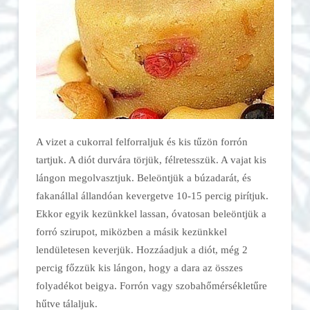
A vizet a cukorral felforraljuk és kis tűzön forrón
tartjuk. A diót durvára törjük, félretesszük. A vajat kis
lángon megolvasztjuk. Beleöntjük a búzadarát, és
fakanállal állandóan kevergetve 10-15 percig pirítjuk.
Ekkor egyik kezünkkel lassan, óvatosan beleöntjük a
forró szirupot, miközben a másik kezünkkel
lendületesen keverjük. Hozzáadjuk a diót, még 2
percig főzzük kis lángon, hogy a dara az összes
folyadékot beigya. Forrón vagy szobahőmérsékletűre
hűtve tálaljuk.