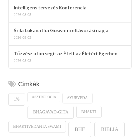
Intelligens tervezés Konferencia
2026-08-05
Śrīla Lokanātha Goswāmī eltávozási napja
2026-08-03
Tűzvész után segít az Ételt az Életért Egerben
2026-08-03
Cimkék
ASZTROLÓGIA
AYURVEDA
1%
BHAKTI
BHAGAVAD-GITA
BHAKTIVEDANTA SWAMI
BHF
BIBLIA