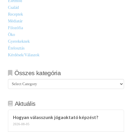
Életmód
Család
Receptek
Médiatár
Filozófia
Öko
Gyerekeknek
Ételosztás
Kérdések/Válaszok
Összes kategória
Összes
kategória
Aktuális
Hogyan válasszunk jógaoktató képzést?
2026-08-05