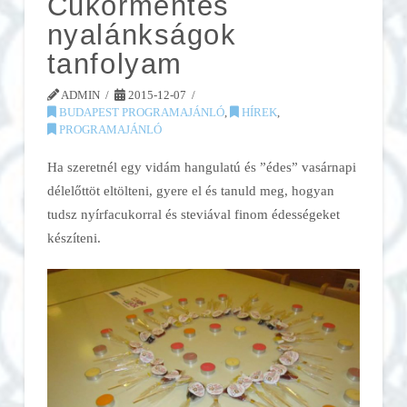
Cukormentes
nyalánkságok
tanfolyam
ADMIN
2015-12-07
BUDAPEST PROGRAMAJÁNLÓ
,
HÍREK
,
PROGRAMAJÁNLÓ
Ha szeretnél egy vidám hangulatú és ”édes” vasárnapi
délelőttöt eltölteni, gyere el és tanuld meg, hogyan
tudsz nyírfacukorral és steviával finom édességeket
készíteni.