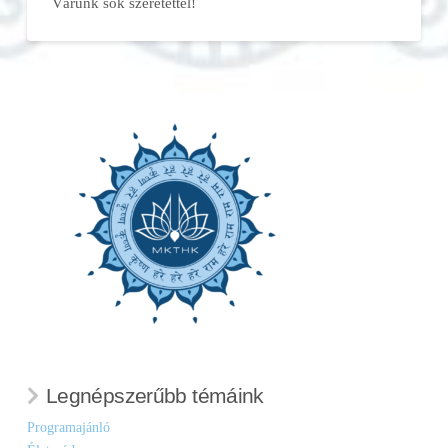
Várunk sok szeretettel!
Legnépszerűbb témáink
Programajánló