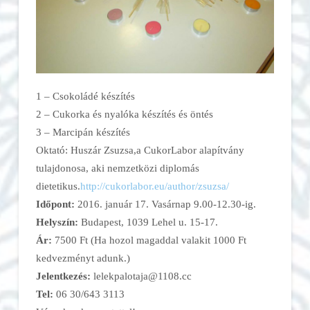
1 – Csokoládé készítés
2 – Cukorka és nyalóka készítés és öntés
3 – Marcipán készítés
Oktató: Huszár Zsuzsa,a CukorLabor alapítvány
tulajdonosa, aki nemzetközi diplomás
dietetikus.
http://cukorlabor.eu/author/
zsuzsa/
Időpont:
2016. január 17. Vasárnap 9.00-12.30-ig.
Helyszín:
Budapest, 1039 Lehel u. 15-17.
Ár:
7500 Ft (Ha hozol magaddal valakit 1000 Ft
kedvezményt adunk.)
Jelentkezés:
lelekpalotaja@1108.cc
Tel:
06 30/643 3113