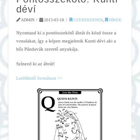
déví
ADMIN
2015-03-18
GYEREKEKNEK
,
HÍREK
Nyomtasd ki a pontösszekötő ábrát és kösd össze a
vonalakat, így a képen megjelenik Kunti dévi aki a
hős Pándavák szerető anyukája.
Színezd ki az ábrát!
Letölthető formátum >>