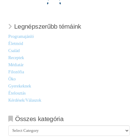
Legnépszerűbb témáink
Programajánló
Életmód
Család
Receptek
Médiatár
Filozófia
Öko
Gyerekeknek
Ételosztás
Kérdések/Válaszok
Összes kategória
Összes
kategória