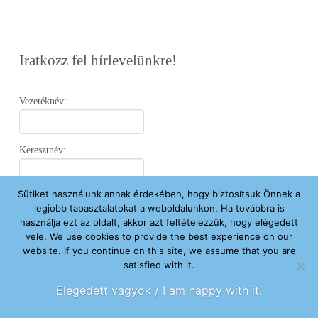
Iratkozz fel hírlevelünkre!
Vezetéknév:
Keresztnév:
Sütiket használunk annak érdekében, hogy biztosítsuk Önnek a
Email:
legjobb tapasztalatokat a weboldalunkon. Ha továbbra is
használja ezt az oldalt, akkor azt feltételezzük, hogy elégedett
vele. We use cookies to provide the best experience on our
Elfogadom az
Adatvédelmi Nyilatkozatot
.
website. If you continue on this site, we assume that you are
satisfied with it.
Feliratkozom
Elégedett vagyok / I am happy with it.