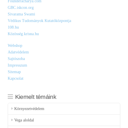
Founderacharya.com
GBC.iskcon.org
Sivarama Swami
Védikus Tudományok Kutatóközpontja
108.hu
Közösség.krisna.hu
Webshop
Adatvédelem
Sajtószoba
Impresszum
Sitemap
Kapcsolat
Kiemelt témáink
Környezetvédelem
Vega aloldal