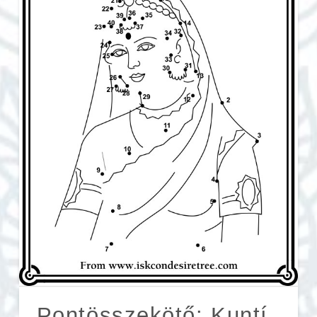
Pontösszekötő: Kuntí