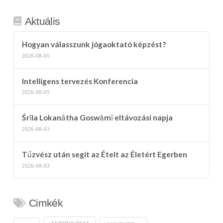
Aktuális
Hogyan válasszunk jógaoktató képzést?
2026-08-05
Intelligens tervezés Konferencia
2026-08-05
Śrīla Lokanātha Goswāmī eltávozási napja
2026-08-03
Tűzvész után segít az Ételt az Életért Egerben
2026-08-03
Cimkék