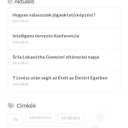
Aktuális
Hogyan válasszunk jógaoktató képzést?
2026-08-05
Intelligens tervezés Konferencia
2026-08-05
Śrīla Lokanātha Goswāmī eltávozási napja
2026-08-03
Tűzvész után segít az Ételt az Életért Egerben
2026-08-03
Cimkék
ASZTROLÓGIA
AYURVEDA
1%