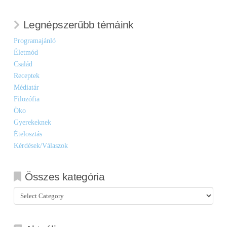
Legnépszerűbb témáink
Programajánló
Életmód
Család
Receptek
Médiatár
Filozófia
Öko
Gyerekeknek
Ételosztás
Kérdések/Válaszok
Összes kategória
Összes
kategória