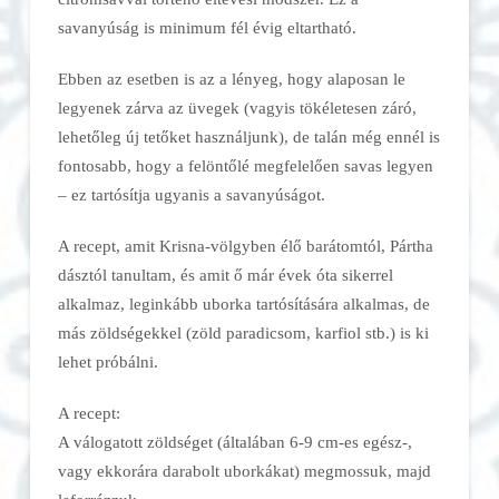
savanyúság is minimum fél évig eltartható.
Ebben az esetben is az a lényeg, hogy alaposan le
legyenek zárva az üvegek (vagyis tökéletesen záró,
lehetőleg új tetőket használjunk), de talán még ennél is
fontosabb, hogy a felöntőlé megfelelően savas legyen
– ez tartósítja ugyanis a savanyúságot.
A recept, amit Krisna-völgyben élő barátomtól, Pártha
dásztól tanultam, és amit ő már évek óta sikerrel
alkalmaz, leginkább uborka tartósítására alkalmas, de
más zöldségekkel (zöld paradicsom, karfiol stb.) is ki
lehet próbálni.
A recept:
A válogatott zöldséget (általában 6-9 cm-es egész-,
vagy ekkorára darabolt uborkákat) megmossuk, majd