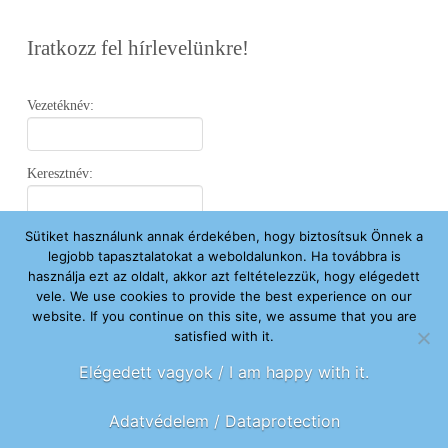
Iratkozz fel hírlevelünkre!
Vezetéknév:
Keresztnév:
Sütiket használunk annak érdekében, hogy biztosítsuk Önnek a
Email:
legjobb tapasztalatokat a weboldalunkon. Ha továbbra is
használja ezt az oldalt, akkor azt feltételezzük, hogy elégedett
vele. We use cookies to provide the best experience on our
Elfogadom az
Adatvédelmi Nyilatkozatot
.
website. If you continue on this site, we assume that you are
satisfied with it.
Feliratkozom
Elégedett vagyok / I am happy with it.
Adatvédelem / Dataprotection
FŐOLDAL
ÚJ VAGYOK ITT
SEGÍTENÉK
HÍREK
RÓLUNK