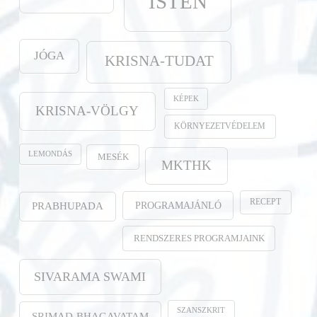
ISTEN
JÓGA
KRISNA-TUDAT
KÉPEK
KRISNA-VÖLGY
KÖRNYEZETVÉDELEM
LEMONDÁS
MESÉK
MKTHK
RECEPT
PROGRAMAJÁNLÓ
PRABHUPADA
RENDSZERES PROGRAMJAINK
SIVARAMA SWAMI
SZANSZKRIT
SRIMAD-BHAGAVATAM