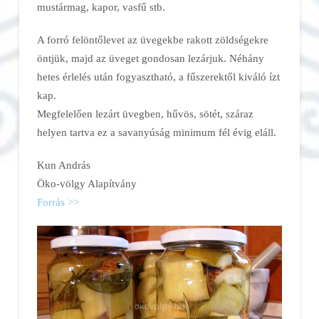
mustármag, kapor, vasfű stb.
A forró felöntőlevet az üvegekbe rakott zöldségekre
öntjük, majd az üveget gondosan lezárjuk. Néhány
hetes érlelés után fogyasztható, a fűszerektől kiváló ízt
kap.
Megfelelően lezárt üvegben, hűvös, sötét, száraz
helyen tartva ez a savanyúság minimum fél évig eláll.
Kun András
Öko-völgy Alapítvány
Forrás >>