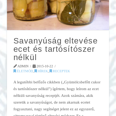
Savanyúság eltevése
ecet és tartósítószer
nélkül
ADMIN
2015-10-22
ÉLETMÓD
,
HÍREK
,
RECEPTEK
A legutóbbi befőzős cikkben („Gyümölcsbefőtt cukor
és tartósítószer nélkül”) ígértem, hogy leírom az ecet
nélküli savanyúság receptjét. Azok számára, akik
szeretik a savanyúságot, de nem akarnak ecetet
fogyasztani, nagy segítséget jelent ez az egyszerű,
citromsavval történő eltevési módszer. Ez a