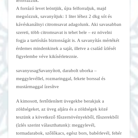
leforrázzuk.
A forrázó levet leöntjük, újra felforraljuk, majd
megsózzuk, savanyítjuk: 1 liter léhez 2 dkg sót és
kávéskanálnyi citromsavat adagolunk. Aki savasabban
szereti, több citromsavat is tehet bele – ez növelni
fogja a tartósítás biztonságát is. A savanyítás mértékét
érdemes mindenkinek a saját, illetve a család ízlését
figyelembe véve kikísérleteznie.
savanyusagSavanyított, darabolt uborka –
meggylevéllel, rozmaringgal, fekete borssal és
mustármaggal ízesítve
A kimosott, fertőtlenített üvegekbe berakjuk a
zöldségeket, az üveg aljára és a zöldségek közé
teszünk a következő fűszernövényekből, fűszerekből
(ízlés szerint választhatunk): meggylevél,
tormadarabok, szőlőkacs, egész bors, babérlevél, fehér