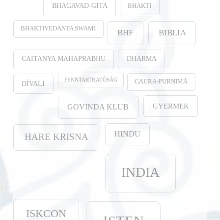
BHAKTI
BHAGAVAD-GITA
BHAKTIVEDANTA SWAMI
BHF
BIBLIA
CAITANYA MAHAPRABHU
DHARMA
FENNTARTHATÓSÁG
GAURA-PURṆIMĀ
DÍVALI
GYERMEK
GOVINDA KLUB
HINDU
HARE KRISNA
INDIA
ISKCON