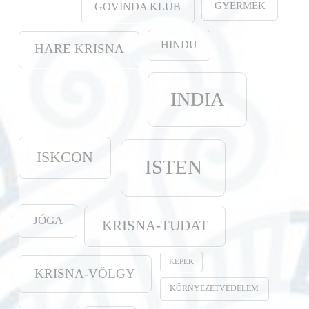
GYERMEK
GOVINDA KLUB
HINDU
HARE KRISNA
INDIA
ISKCON
ISTEN
JÓGA
KRISNA-TUDAT
KÉPEK
KRISNA-VÖLGY
KÖRNYEZETVÉDELEM