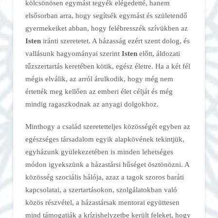
kölcsönösen egymást tegyék elégedetté, hanem
elsősorban arra, hogy segítsék egymást és születendő
gyermekeiket abban, hogy felébresszék szívükben az
Isten
iránti szeretetet. A házasság ezért szent dolog, és
vallásunk hagyományai szerint
Isten
előtt, áldozati
tűzszertartás keretében kötik, egész életre. Ha a két fél
mégis elválik, az arról árulkodik, hogy még nem
értették meg kellően az emberi élet célját és még
mindig ragaszkodnak az anyagi dolgokhoz.
Minthogy a család szeretetteljes közösségét egyben az
egészséges társadalom egyik alapkövének tekintjük,
egyházunk gyülekezetében is minden lehetséges
módon igyekszünk a házastársi hűséget ösztönözni. A
közösség szociális hálója, azaz a tagok szoros baráti
kapcsolatai, a szertartásokon, szolgálatokban való
közös részvétel, a házastársak mentorai együttesen
mind támogatják a krízishelyzetbe került feleket, hogy