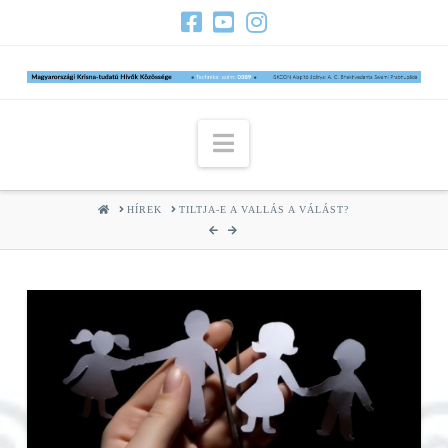
Navigation
HOME
HÍREK
TILTJA-E A VALLÁS A VÁLÁST?