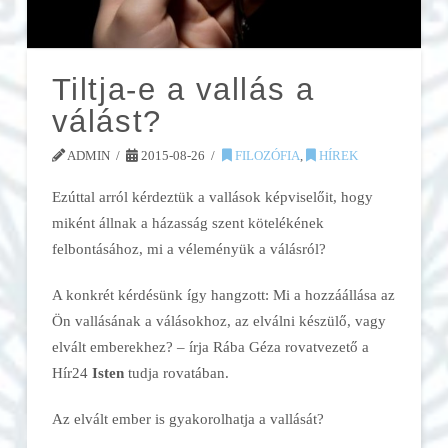
Tiltja-e a vallás a
válást?
ADMIN
2015-08-26
FILOZÓFIA
,
HÍREK
Ezúttal arról kérdeztük a vallások képviselőit, hogy
miként állnak a házasság szent kötelékének
felbontásához, mi a véleményük a válásról?
A konkrét kérdésünk így hangzott: Mi a hozzáállása az
Ön vallásának a válásokhoz, az elválni készülő, vagy
elvált emberekhez? – írja Rába Géza rovatvezető a
Hír24
Isten
tudja rovatában.
Az elvált ember is gyakorolhatja a vallását?