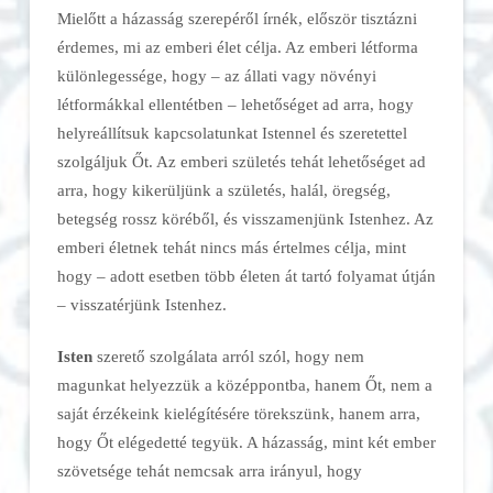
Mielőtt a házasság szerepéről írnék, először tisztázni
érdemes, mi az emberi élet célja. Az emberi létforma
különlegessége, hogy – az állati vagy növényi
létformákkal ellentétben – lehetőséget ad arra, hogy
helyreállítsuk kapcsolatunkat Istennel és szeretettel
szolgáljuk Őt. Az emberi születés tehát lehetőséget ad
arra, hogy kikerüljünk a születés, halál, öregség,
betegség rossz köréből, és visszamenjünk Istenhez. Az
emberi életnek tehát nincs más értelmes célja, mint
hogy – adott esetben több életen át tartó folyamat útján
– visszatérjünk Istenhez.
Isten
szerető szolgálata arról szól, hogy nem
magunkat helyezzük a középpontba, hanem Őt, nem a
saját érzékeink kielégítésére törekszünk, hanem arra,
hogy Őt elégedetté tegyük. A házasság, mint két ember
szövetsége tehát nemcsak arra irányul, hogy