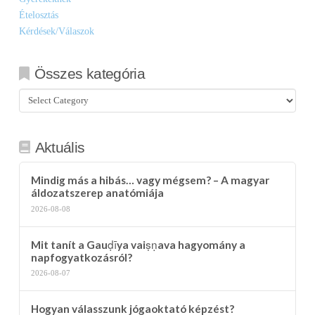
Ételosztás
Kérdések/Válaszok
Összes kategória
Összes
kategória
Aktuális
Mindig más a hibás… vagy mégsem? – A magyar
áldozatszerep anatómiája
2026-08-08
Mit tanít a Gauḍīya vaiṣṇava hagyomány a
napfogyatkozásról?
2026-08-07
Hogyan válasszunk jógaoktató képzést?