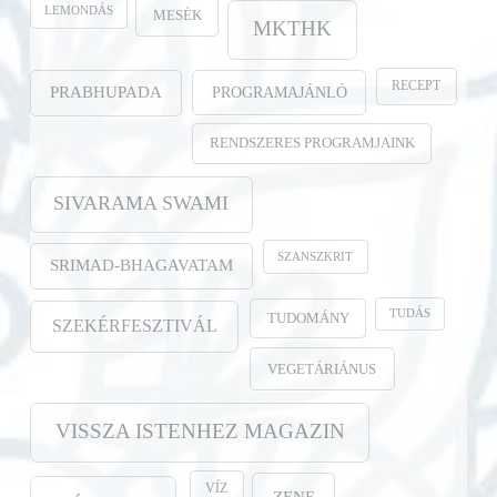
LEMONDÁS
MESÉK
MKTHK
RECEPT
PROGRAMAJÁNLÓ
PRABHUPADA
RENDSZERES PROGRAMJAINK
SIVARAMA SWAMI
SZANSZKRIT
SRIMAD-BHAGAVATAM
TUDÁS
TUDOMÁNY
SZEKÉRFESZTIVÁL
VEGETÁRIÁNUS
VISSZA ISTENHEZ MAGAZIN
VÍZ
ZENE