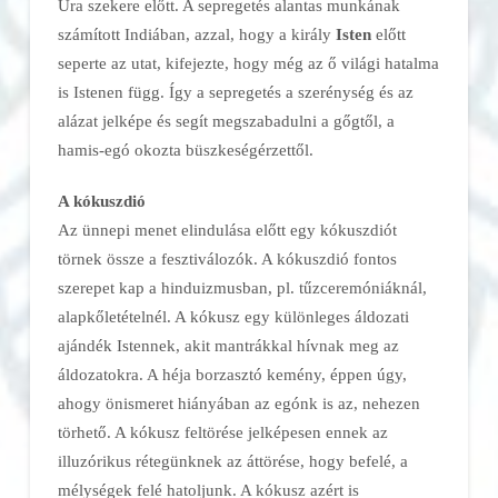
Ura szekere előtt. A sepregetés alantas munkának
számított Indiában, azzal, hogy a király
Isten
előtt
seperte az utat, kifejezte, hogy még az ő világi hatalma
is Istenen függ. Így a sepregetés a szerénység és az
alázat jelképe és segít megszabadulni a gőgtől, a
hamis-egó okozta büszkeségérzettől.
A kókuszdió
Az ünnepi menet elindulása előtt egy kókuszdiót
törnek össze a fesztiválozók. A kókuszdió fontos
szerepet kap a hinduizmusban, pl. tűzceremóniáknál,
alapkőletételnél. A kókusz egy különleges áldozati
ajándék Istennek, akit mantrákkal hívnak meg az
áldozatokra. A héja borzasztó kemény, éppen úgy,
ahogy önismeret hiányában az egónk is az, nehezen
törhető. A kókusz feltörése jelképesen ennek az
illuzórikus rétegünknek az áttörése, hogy befelé, a
mélységek felé hatoljunk. A kókusz azért is