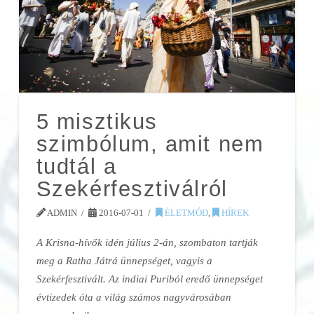
5 misztikus
szimbólum, amit nem
tudtál a
Szekérfesztiválról
ADMIN
2016-07-01
ÉLETMÓD
,
HÍREK
A Krisna-hívők idén július 2-án, szombaton tartják
meg a Ratha Játrá ünnepséget, vagyis a
Szekérfesztivált. Az indiai Puriból eredő ünnepséget
évtizedek óta a világ számos nagyvárosában