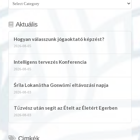
Összes
kategória
Aktuális
Hogyan válasszunk jógaoktató képzést?
2026-08-05
Intelligens tervezés Konferencia
2026-08-05
Śrīla Lokanātha Goswāmī eltávozási napja
2026-08-03
Tűzvész után segít az Ételt az Életért Egerben
2026-08-03
Cimkék