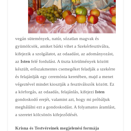
vegán sütemények, natúr, sózatlan magvak és
gyümölcsök, amiket bárki vihet a Szekérfesztiválra,
kifejezik a szolgálatot, az odaadást, az adományozást,
az
Isten
felé fordulást. A tiszta körülmények között
készült, erőszakmentes csemegéket feladják a szekérre
és felajánlják egy ceremónia keretében, majd a menet
végeztével mindet kiosztják a fesztiválozók között. Ez
a körforgás, az odaadás, felajánlás, kifejezi
Isten
gondoskodó erejét, valamint azt, hogy mi próbáljuk
meghálálni ezt a gondoskodást. A folyamatos áramlást,
a szeretet kölcsönös kifejeződését.
Krisna és Testvéreinek megjelenési formája