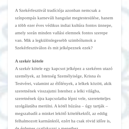
A Szekérfesztivál tradíciója azonban nemcsak a
színpompás karneváli hangulat megtestesülése, hanem
a több ezer éves védikus indiai kultúra fontos ünnepe,
amely során minden vallási elemnek fontos szerepe
van. Mik a legkülönlegesebb szimbólumok a
Szekérfesztiválon és mit jelképeznek ezek?
A szekér kötele
A szekér kötele egy kapcsot jelképez a szekéren utazó
személyek, az Istenség Személyisége, Krisna és
Testvérei, valamint az élőlények, a lelkek között, akik
szeretnének visszajutni Istenhez a lelki világba,
szeretnének újra kapcsolatba lépni vele, szeretetteljes
szolgálatába merülni. A kötél húzása – úgy tartják –
megszabadít a minket lekötő kötelékektől, az eddig
felhalmozott karmánktól, ezért ha csak rövid időre is,
de érdemes csatlakozni a menethez.