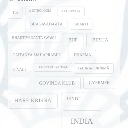
ASZTROLÓGIA
AYURVEDA
1%
BHAKTI
BHAGAVAD-GITA
BHAKTIVEDANTA SWAMI
BHF
BIBLIA
CAITANYA MAHAPRABHU
DHARMA
FENNTARTHATÓSÁG
GAURA-PURṆIMĀ
DÍVALI
GYERMEK
GOVINDA KLUB
HINDU
HARE KRISNA
INDIA