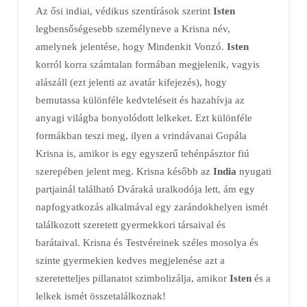
Az ősi indiai, védikus szentírások szerint
Isten
legbensőségesebb személyneve a Krisna név,
amelynek jelentése, hogy Mindenkit Vonzó.
Isten
korról korra számtalan formában megjelenik, vagyis
alászáll (ezt jelenti az avatár kifejezés), hogy
bemutassa különféle kedvteléseit és hazahívja az
anyagi világba bonyolódott lelkeket. Ezt különféle
formákban teszi meg, ilyen a vrindávanai Gopála
Krisna is, amikor is egy egyszerű tehénpásztor fiú
szerepében jelent meg. Krisna később az
India
nyugati
partjainál található Dváraká uralkodója lett, ám egy
napfogyatkozás alkalmával egy zarándokhelyen ismét
találkozott szeretett gyermekkori társaival és
barátaival. Krisna és Testvéreinek széles mosolya és
szinte gyermekien kedves megjelenése azt a
szeretetteljes pillanatot szimbolizálja, amikor
Isten
és a
lelkek ismét összetalálkoznak!