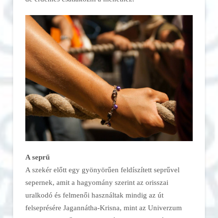
A seprű
A szekér előtt egy gyönyörűen feldíszített seprűvel
sepernek, amit a hagyomány szerint az orisszai
uralkodó és felmenői használtak mindig az út
felseprésére Jagannátha-Krisna, mint az Univerzum