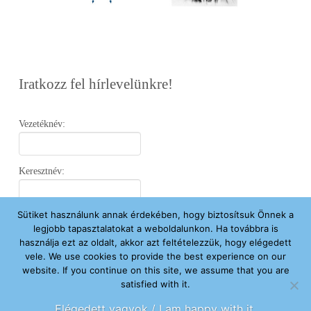
Iratkozz fel hírlevelünkre!
Vezetéknév:
Keresztnév:
Sütiket használunk annak érdekében, hogy biztosítsuk Önnek a
Email:
legjobb tapasztalatokat a weboldalunkon. Ha továbbra is
használja ezt az oldalt, akkor azt feltételezzük, hogy elégedett
vele. We use cookies to provide the best experience on our
Elfogadom az
Adatvédelmi Nyilatkozatot
.
website. If you continue on this site, we assume that you are
satisfied with it.
Feliratkozom
Elégedett vagyok / I am happy with it.