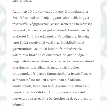
megrendezik.
Az ünnep 10 órakor kezdődik egy felvonulással, a
Szekérfesztivál tradíciója ugyanis abban áll, hogy a
résztvevők végighúzzák Krisna szekerét a belvároson,
zenészek, táncosok, és gólyalábasok kíséretében. A
szekérrel 13 órára érkeznek a Városligetbe, itt estig
tartó
India
fesztivállal várják az érdeklődőket. A
gasztronómia, az indiai kultúra és művészetek,
valamint a filozófia és önismeret, de akár a jóga, a
vegán ételek és az ahimszá, az erőszakmentes életmód
szerelmesei is találhatnak maguknak érdekes
programokat és persze finomságokat a fesztiválon. A
színpadi műsor mellett a sátrakban előadások,
workshopok, indiai bazár és gyermekfoglalkozások
várják az érdeklődőket. A programon a részvétel
ingyenes, a szervezők a belépéshez csak egy mosolyt
kérnek!