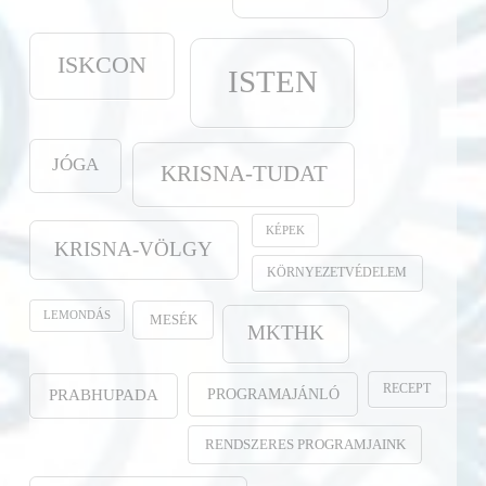
ISKCON
ISTEN
JÓGA
KRISNA-TUDAT
KÉPEK
KRISNA-VÖLGY
KÖRNYEZETVÉDELEM
LEMONDÁS
MESÉK
MKTHK
RECEPT
PROGRAMAJÁNLÓ
PRABHUPADA
RENDSZERES PROGRAMJAINK