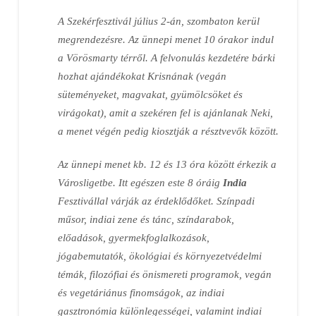
A Szekérfesztivál július 2-án, szombaton kerül
megrendezésre. Az ünnepi menet 10 órakor indul
a Vörösmarty térről. A felvonulás kezdetére bárki
hozhat ajándékokat Krisnának (vegán
süteményeket, magvakat, gyümölcsöket és
virágokat), amit a szekéren fel is ajánlanak Neki,
a menet végén pedig kiosztják a résztvevők között.
Az ünnepi menet kb. 12 és 13 óra között érkezik a
Városligetbe. Itt egészen este 8 óráig
India
Fesztivállal várják az érdeklődőket. Színpadi
műsor, indiai zene és tánc, színdarabok,
előadások, gyermekfoglalkozások,
jógabemutatók, ökológiai és környezetvédelmi
témák, filozófiai és önismereti programok, vegán
és vegetáriánus finomságok, az indiai
gasztronómia különlegességei, valamint indiai