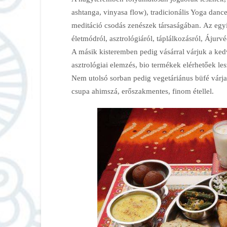
ashtanga, vinyasa flow), tradicionális Yoga d
meditáció csodás zenészek társaságában. Az egyi
életmódról, asztrológiáról, táplálkozásról, Ájurvé
A másik kisteremben pedig vásárral várjuk a ke
asztrológiai elemzés, bio termékek elérhetőek lesz
Nem utolsó sorban pedig vegetáriánus büfé várja
csupa ahimszá, erőszakmentes, finom étellel.