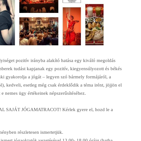
lyiséget pozitív irányba alakító hatása egy kiváló megoldás
mberek tudást kapjanak egy pozitív, kiegyensúlyozott és békés
aki gyakorolja a jógát – legyen szó bármely formájáról, a
l), kedveli, esetleg még csak érdeklődik a téma irént, jöjjön el
 e nemes ügy értékeinek népszerűsítéséhez.
SAJÁT JÓGAMATRACOT! Kérlek gyere el, hozd le a
ményben részletesen ismertetjük.
smert jógaoktatók vezetésével 13.00- 18.00 óráig (hatha,