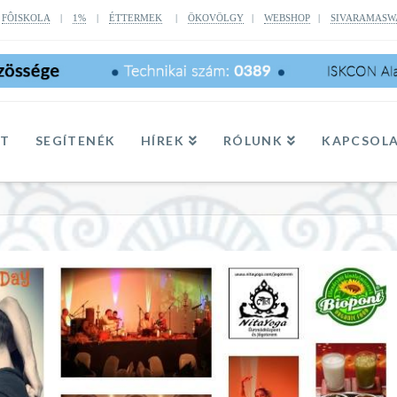
|
FÔISKOLA
|
1%
|
ÉTTERMEK
|
ÖKOVÖLGY
|
WEBSHOP
|
SIVARAMASW
TT
SEGÍTENÉK
HÍREK
RÓLUNK
KAPCSOL