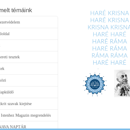
melt témáink
ezetvédelem
loldal
d
reti tesztek
tek
közi
lapküldő
krit szavak kiejtése
 Istenhez Magazin megrendelés
NAVA NAPTÁR