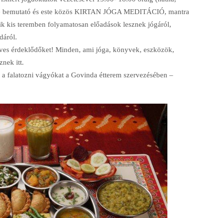
ance bemutató és este közös KIRTAN JÓGA MEDITÁCIÓ, mantra
k kis teremben folyamatosan előadások lesznek jógáról,
dáról.
dves érdeklődőket! Minden, ami jóga, könyvek, eszközök,
nek itt.
 a falatozni vágyókat a Govinda étterem szervezésében –