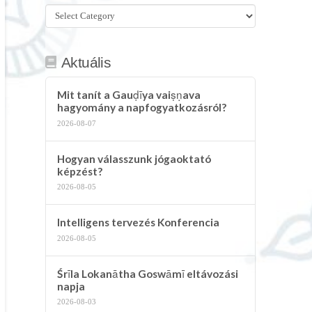
Összes
kategória
Aktuális
Mit tanít a Gauḍīya vaiṣṇava
hagyomány a napfogyatkozásról?
2026-08-07
Hogyan válasszunk jógaoktató
képzést?
2026-08-05
Intelligens tervezés Konferencia
2026-08-05
Śrīla Lokanātha Goswāmī eltávozási
napja
2026-08-03