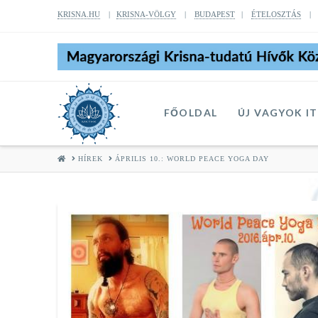
KRISNA.HU
|
KRISNA-VÖLGY
|
BUDAPEST
|
ÉTELOSZTÁS
FŐOLDAL
ÚJ VAGYOK I
HOME
HÍREK
ÁPRILIS 10.: WORLD PEACE YOGA DAY