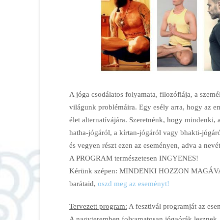
A jóga csodálatos folyamata, filozófiája, a szemé
világunk problémáira. Egy esély arra, hogy az e
élet alternatívájára. Szeretnénk, hogy mindenki, 
hatha-jógáról, a kírtan-jógáról vagy bhakti-jógáró
és vegyen részt ezen az eseményen, adva a nevét
A PROGRAM természetesen INGYENES!
Kérünk szépen: MINDENKI HOZZON MAGÁVAL 
barátaid,
oszd meg az eseményt!
Tervezett program:
A fesztivál programját az ese
A nagyteremben folyamatosan jógaórák lesznek, i