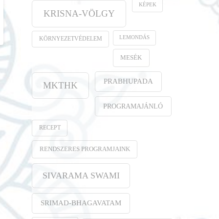
KÉPEK
KRISNA-VÖLGY
LEMONDÁS
KÖRNYEZETVÉDELEM
MESÉK
PRABHUPADA
MKTHK
PROGRAMAJÁNLÓ
RECEPT
RENDSZERES PROGRAMJAINK
SIVARAMA SWAMI
SRIMAD-BHAGAVATAM