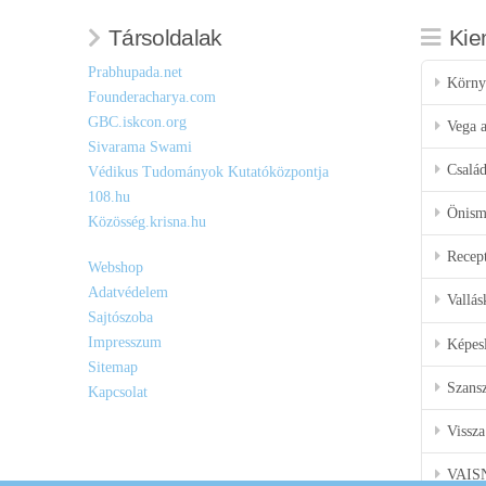
Társoldalak
Kie
Prabhupada.net
Körny
Founderacharya.com
GBC.iskcon.org
Vega a
Sivarama Swami
Csalá
Védikus Tudományok Kutatóközpontja
108.hu
Önisme
Közösség.krisna.hu
Recep
Webshop
Adatvédelem
Vallás
Sajtószoba
Impresszum
Képes
Sitemap
Szansz
Kapcsolat
Vissza
VAIS