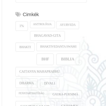
Cimkék
ASZTROLÓGIA
AYURVEDA
1%
BHAGAVAD-GITA
BHAKTIVEDANTA SWAMI
BHAKTI
BHF
BIBLIA
CAITANYA MAHAPRABHU
DHARMA
DÍVALI
FENNTARTHATÓSÁG
GAURA-PURṆIMĀ
GYERMEK