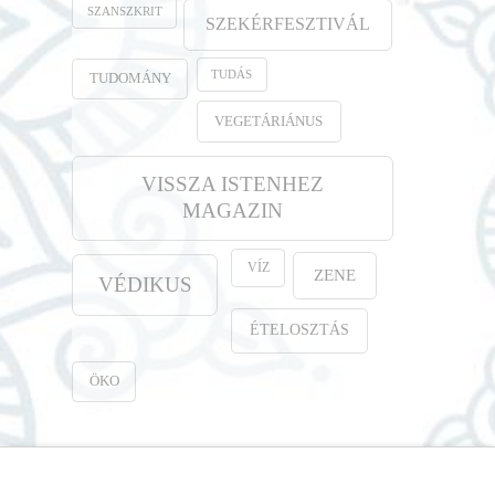
SZANSZKRIT
SZEKÉRFESZTIVÁL
TUDÁS
TUDOMÁNY
VEGETÁRIÁNUS
VISSZA ISTENHEZ
MAGAZIN
VÍZ
ZENE
VÉDIKUS
ÉTELOSZTÁS
ÖKO