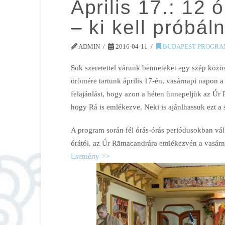
Április 17.: 12
– ki kell próbál
ADMIN
2016-04-11
BUDAPEST PROGRA
Sok szeretettel várunk benneteket egy szép közös
örömére tartunk április 17-én, vasárnapi napon
felajánlást, hogy azon a héten ünnepeljük az Úr
hogy Rá is emlékezve, Neki is ajánlhassuk ezt a 
A program során fél órás-órás periódusokban vál
órától, az Úr Rāmacandrára emlékezvén a vasárna
Esemény >>