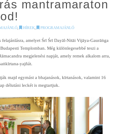
 órás mantramaraton
nod!
MAJÁNLÓ
,
HÍREK
,
PROGRAMAJÁNLÓ
 felajánlásra, amelyet Śrī Śrī Dayāl-Nitāi Vijāya-Gaurāṅga
 a Budapesti Templomban. Még különlegesebbé teszi a
 Rāmacandra megjelenési napját, amely remek alkalom arra,
saṅkīrtana-yajñát.
tják majd egymást a bhajanások, kīrtanások, valamint 16
p délutáni leckét is megtartjuk.