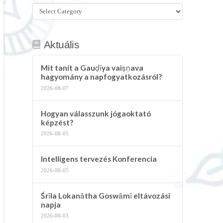
Összes
kategória
Aktuális
Mit tanít a Gauḍīya vaiṣṇava
hagyomány a napfogyatkozásról?
2026-08-07
Hogyan válasszunk jógaoktató
képzést?
2026-08-05
Intelligens tervezés Konferencia
2026-08-05
Śrīla Lokanātha Goswāmī eltávozási
napja
2026-08-03