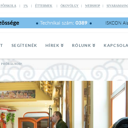
|
FÔISKOLA
|
1%
|
ÉTTERMEK
|
ÖKOVÖLGY
|
WEBSHOP
|
SIVARAMASW
TT
SEGÍTENÉK
HÍREK
RÓLUNK
KAPCSOL
L PRÓBÁLNOD!