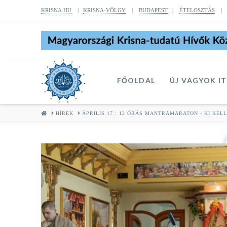
KRISNA.HU
|
KRISNA-VÖLGY
|
BUDAPEST
|
ÉTELOSZTÁS
FŐOLDAL
ÚJ VAGYOK I
HOME
HÍREK
ÁPRILIS 17.: 12 ÓRÁS MANTRAMARATON - KI KEL