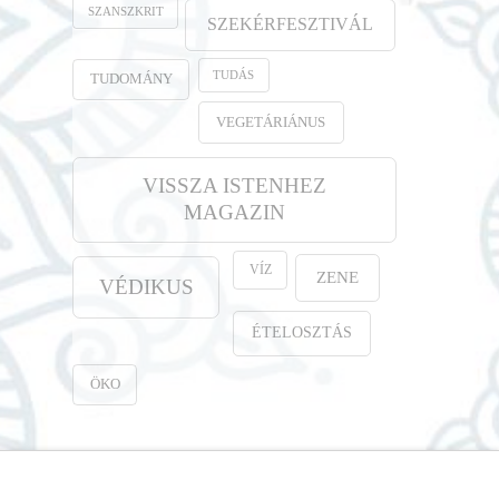
SZANSZKRIT
SZEKÉRFESZTIVÁL
TUDÁS
TUDOMÁNY
VEGETÁRIÁNUS
VISSZA ISTENHEZ
MAGAZIN
VÍZ
ZENE
VÉDIKUS
ÉTELOSZTÁS
ÖKO