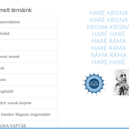
melt témáink
ezetvédelem
loldal
d
reti tesztek
tek
közi
lapküldő
krit szavak kiejtése
 Istenhez Magazin megrendelés
NAVA NAPTÁR