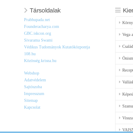
Társoldalak
Kie
Prabhupada.net
Körny
Founderacharya.com
GBC.iskcon.org
Vega a
Sivarama Swami
Csalá
Védikus Tudományok Kutatóközpontja
108.hu
Önisme
Közösség.krisna.hu
Recep
Webshop
Adatvédelem
Vallás
Sajtószoba
Impresszum
Képes
Sitemap
Szansz
Kapcsolat
Vissza
VAIS