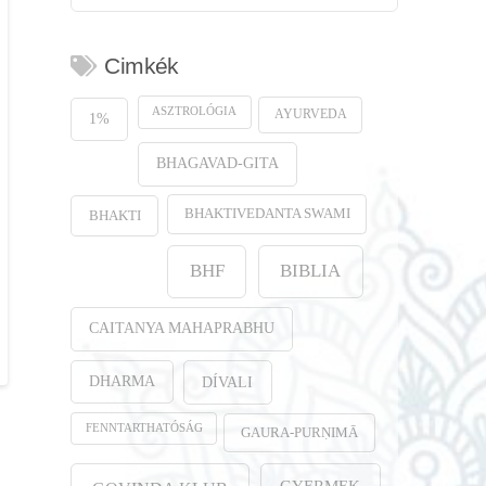
Cimkék
ASZTROLÓGIA
AYURVEDA
1%
BHAGAVAD-GITA
BHAKTIVEDANTA SWAMI
BHAKTI
BHF
BIBLIA
CAITANYA MAHAPRABHU
DHARMA
DÍVALI
FENNTARTHATÓSÁG
GAURA-PURṆIMĀ
GYERMEK