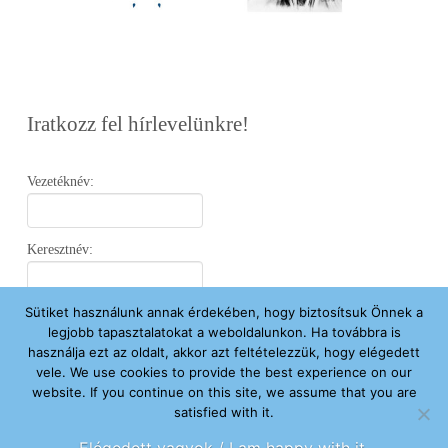
Iratkozz fel hírlevelünkre!
Vezetéknév:
Keresztnév:
Sütiket használunk annak érdekében, hogy biztosítsuk Önnek a
Email:
legjobb tapasztalatokat a weboldalunkon. Ha továbbra is
használja ezt az oldalt, akkor azt feltételezzük, hogy elégedett
vele. We use cookies to provide the best experience on our
Elfogadom az
Adatvédelmi Nyilatkozatot
.
website. If you continue on this site, we assume that you are
satisfied with it.
Feliratkozom