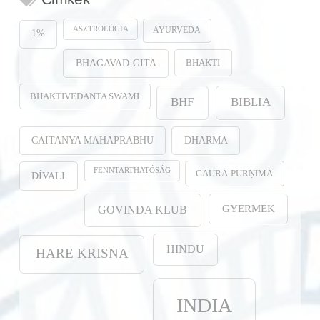
ASZTROLÓGIA
AYURVEDA
1%
BHAKTI
BHAGAVAD-GITA
BHAKTIVEDANTA SWAMI
BHF
BIBLIA
CAITANYA MAHAPRABHU
DHARMA
FENNTARTHATÓSÁG
GAURA-PURṆIMĀ
DÍVALI
GYERMEK
GOVINDA KLUB
HINDU
HARE KRISNA
INDIA