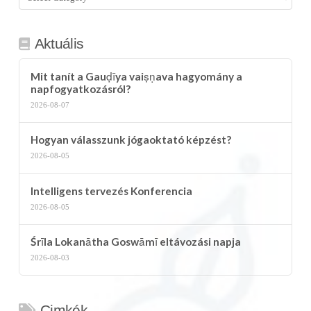
kategória
Aktuális
Mit tanít a Gauḍīya vaiṣṇava hagyomány a
napfogyatkozásról?
2026-08-07
Hogyan válasszunk jógaoktató képzést?
2026-08-05
Intelligens tervezés Konferencia
2026-08-05
Śrīla Lokanātha Goswāmī eltávozási napja
2026-08-03
Cimkék