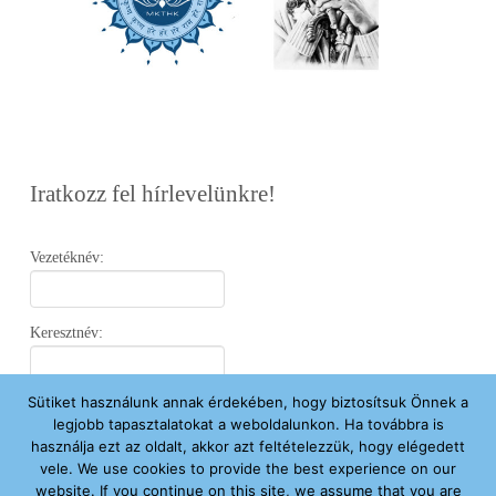
Iratkozz fel hírlevelünkre!
Vezetéknév:
Keresztnév:
Sütiket használunk annak érdekében, hogy biztosítsuk Önnek a
Email:
legjobb tapasztalatokat a weboldalunkon. Ha továbbra is
használja ezt az oldalt, akkor azt feltételezzük, hogy elégedett
vele. We use cookies to provide the best experience on our
Elfogadom az
Adatvédelmi Nyilatkozatot
.
website. If you continue on this site, we assume that you are