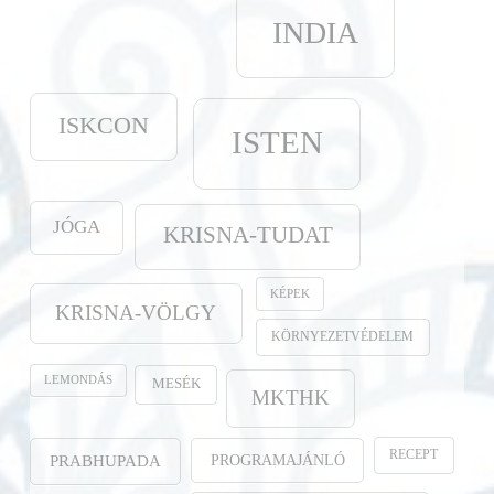
INDIA
ISKCON
ISTEN
JÓGA
KRISNA-TUDAT
KÉPEK
KRISNA-VÖLGY
KÖRNYEZETVÉDELEM
LEMONDÁS
MESÉK
MKTHK
RECEPT
PROGRAMAJÁNLÓ
PRABHUPADA