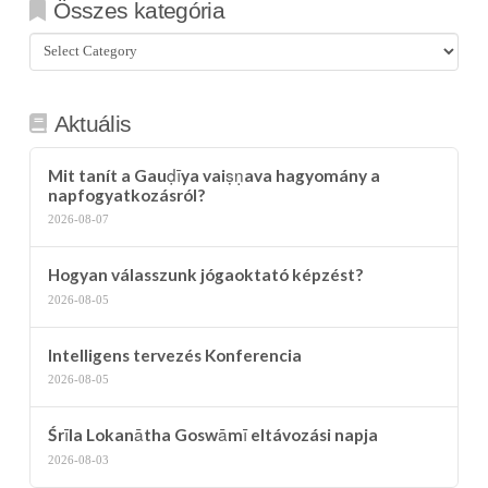
Összes kategória
Összes
kategória
Aktuális
Mit tanít a Gauḍīya vaiṣṇava hagyomány a
napfogyatkozásról?
2026-08-07
Hogyan válasszunk jógaoktató képzést?
2026-08-05
Intelligens tervezés Konferencia
2026-08-05
Śrīla Lokanātha Goswāmī eltávozási napja
2026-08-03