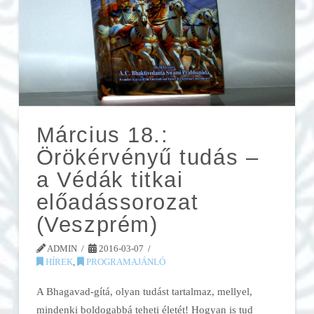
Március 18.:
Örökérvényű tudás –
a Védák titkai
előadássorozat
(Veszprém)
ADMIN
2016-03-07
HÍREK
,
PROGRAMAJÁNLÓ
A Bhagavad-gítá, olyan tudást tartalmaz, mellyel,
mindenki boldogabbá teheti életét! Hogyan is tud