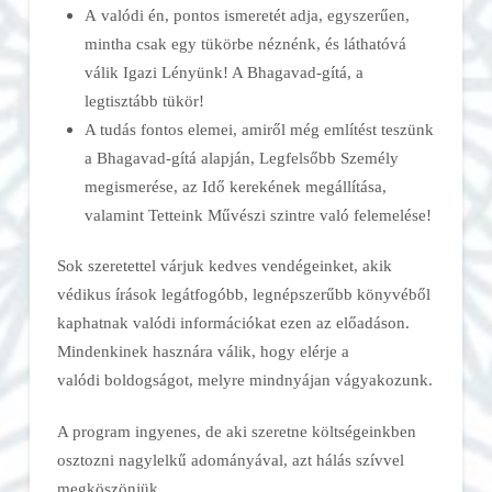
A valódi én, pontos ismeretét adja, egyszerűen,
mintha csak egy tükörbe néznénk, és láthatóvá
válik Igazi Lényünk! A Bhagavad-gítá, a
legtisztább tükör!
A tudás fontos elemei, amiről még említést teszünk
a Bhagavad-gítá alapján, Legfelsőbb Személy
megismerése, az Idő kerekének megállítása,
valamint Tetteink Művészi szintre való felemelése!
Sok szeretettel várjuk kedves vendégeinket, akik
védikus írások legátfogóbb, legnépszerűbb könyvéből
kaphatnak valódi információkat ezen az előadáson.
Mindenkinek hasznára válik, hogy elérje a
valódi boldogságot, melyre mindnyájan vágyakozunk.
A program ingyenes, de aki szeretne költségeinkben
osztozni nagylelkű adományával, azt hálás szívvel
megköszönjük.