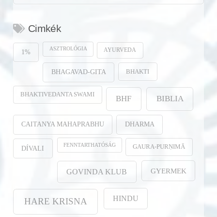
Cimkék
ASZTROLÓGIA
AYURVEDA
1%
BHAKTI
BHAGAVAD-GITA
BHAKTIVEDANTA SWAMI
BHF
BIBLIA
CAITANYA MAHAPRABHU
DHARMA
FENNTARTHATÓSÁG
GAURA-PURṆIMĀ
DÍVALI
GYERMEK
GOVINDA KLUB
HINDU
HARE KRISNA