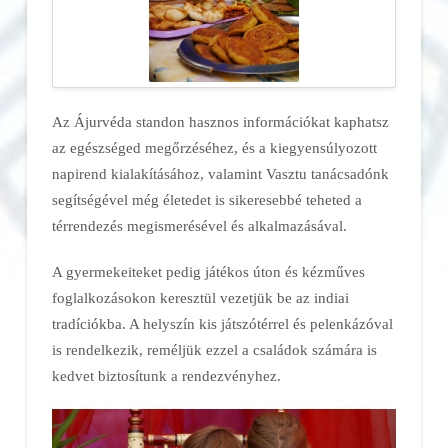
Az Ájurvéda standon hasznos információkat kaphatsz
az egészséged megőrzéséhez, és a kiegyensúlyozott
napirend kialakításához, valamint Vasztu tanácsadónk
segítségével még életedet is sikeresebbé teheted a
térrendezés megismerésével és alkalmazásával.
A gyermekeiteket pedig játékos úton és kézműves
foglalkozásokon keresztül vezetjük be az indiai
tradíciókba. A helyszín kis játszótérrel és pelenkázóval
is rendelkezik, reméljük ezzel a családok számára is
kedvet biztosítunk a rendezvényhez.