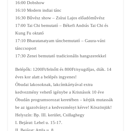
16:00 Dobshow
16:10 Modern indiai tánc
16:30 Bűvész show – Zsírai Lajos előadóművész
17:00 Tai Chi bemutató – Békefi András Tai Chi és
Kung Fu oktató
17:10 Bharatanatyam táncbemutató – Gaura-váni
tánccsoport
17:30 Zenei bemutató tradicionális hangszerekkel
Belépők: 1200Ft/felnőtt és 800Ft/nyugdíjas, diák. 14
éves kor alatt a belépés ingyenes!
Óbudai lakosoknak, lakcímkártyával extra
kedvezmény vehető igénybe a Krisnások 10 éve
Óbudán programsorozat keretében – kérjük mutassák
be az igazolványt a kedvezményt kérve! Köszönjük!
Helyszín: Bp. III. kerület, Csillaghegy
I. Bejárat: Lehel u. 15-17.
II. Bejárat: Attila u. 8.