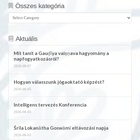
Összes kategória
Összes
kategória
Aktuális
Mit tanít a Gauḍīya vaiṣṇava hagyomány a
napfogyatkozásról?
2026-08-07
Hogyan válasszunk jógaoktató képzést?
2026-08-05
Intelligens tervezés Konferencia
2026-08-05
Śrīla Lokanātha Goswāmī eltávozási napja
2026-08-03