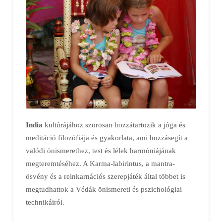
India
kultúrájához szorosan hozzátartozik a jóga és
meditáció filozófiája és gyakorlata, ami hozzásegít a
valódi önismerethez, test és lélek harmóniájának
megteremtéséhez. A Karma-labirintus, a mantra-
ösvény és a reinkarnációs szerepjáték által többet is
megtudhattok a Védák önismereti és pszichológiai
technikáiról.