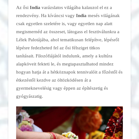
Az ősi
India
varázslatos világába kalauzol el ez a
rendezvény. Ha kíváncsi vagy
India
mesés világának
csak egyetlen szeletére is, vagy egyetlen nap alatt
megismernéd az összeset, látogass el fesztiválunkra a
Lélek Palotájába, ahol tematikusan felépítve, lépésről
lépésre fedezheted fel az ősi félsziget titkos
tanításait. Filozófiájától indulunk, amely a kultúra
alapköveit fekteti le, és megtapasztalhatod mindez
hogyan hatja át a hétköznapok tennivalóit a főzéstől és
étkezéstől kezdve az öltözködésen át a
gyermeknevelésig vagy éppen az építészetig és
gyógyászatig.