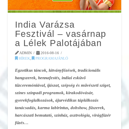
India Varázsa
Fesztivál – vasárnap
a Lélek Palotájában
ADMIN
2016-08-16
HÍREK
,
PROGRAMAJÁNLÓ
Egzotikus táncok, látványfőzések, tradicionális
hangszerek, hennafestés, indiai esküvő
tűzceremóniával, íjászat, szépség és művészeti sziget,
színes színpadi programok, kirakodóvásár,
gyerekfoglalkozások, ájurvédikus táplálkozás
tanácsadás, karma labirintus, dobshow, fűszerek,
harcászati bemutató, színház, asztrológia, virágfüzér
fűzés…