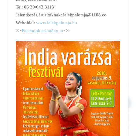
Tel: 06 30/643 3113
Jelentkezés árusítóknak:
lelekpalotaja@1108.cc
Weboldal:
www.lelekpalotaja.hu
>>
Facebook esemény itt
<<