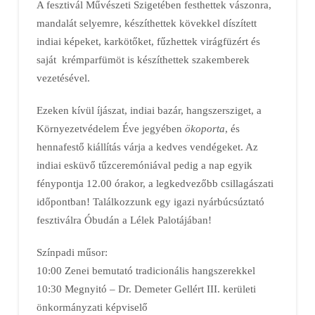
A fesztivál Művészeti Szigetében festhettek vászonra,
mandalát selyemre, készíthettek kövekkel díszített
indiai képeket, karkötőket, fűzhettek virágfüzért és
saját krémparfümöt is készíthettek szakemberek
vezetésével.
Ezeken kívül íjászat, indiai bazár, hangszersziget, a
Környezetvédelem Éve jegyében
ökoporta
, és
hennafestő kiállítás várja a kedves vendégeket. Az
indiai esküvő tűzceremóniával pedig a nap egyik
fénypontja 12.00 órakor, a legkedvezőbb csillagászati
időpontban! Találkozzunk egy igazi nyárbúcsúztató
fesztiválra Óbudán a Lélek Palotájában!
Színpadi műsor:
10:00 Zenei bemutató tradicionális hangszerekkel
10:30 Megnyitó – Dr. Demeter Gellért III. kerületi
önkormányzati képviselő