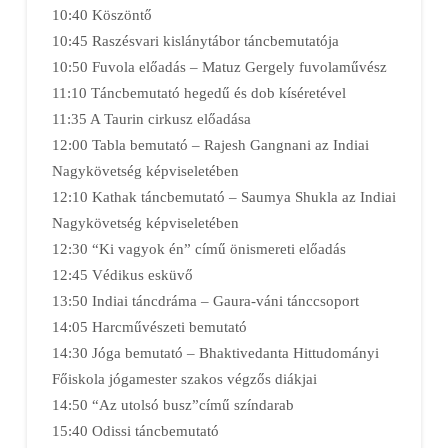
10:40 Köszöntő
10:45 Raszésvari kislánytábor táncbemutatója
10:50 Fuvola előadás – Matuz Gergely fuvolaművész
11:10 Táncbemutató hegedű és dob kíséretével
11:35 A Taurin cirkusz előadása
12:00 Tabla bemutató – Rajesh Gangnani az Indiai
Nagykövetség képviseletében
12:10 Kathak táncbemutató – Saumya Shukla az Indiai
Nagykövetség képviseletében
12:30 “Ki vagyok én” című önismereti előadás
12:45 Védikus esküvő
13:50 Indiai táncdráma – Gaura-váni tánccsoport
14:05 Harcművészeti bemutató
14:30 Jóga bemutató – Bhaktivedanta Hittudományi
Főiskola jógamester szakos végzős diákjai
14:50 “Az utolsó busz”című színdarab
15:40 Odissi táncbemutató