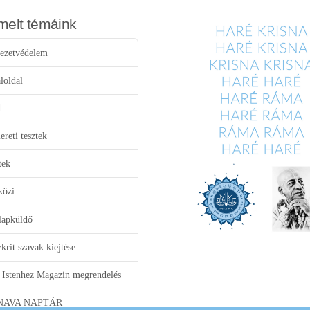
melt témáink
ezetvédelem
loldal
d
reti tesztek
tek
közi
lapküldő
krit szavak kiejtése
 Istenhez Magazin megrendelés
NAVA NAPTÁR