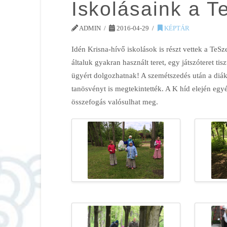
Iskolásaink a 
ADMIN
2016-04-29
KÉPTÁR
Idén Krisna-hívő iskolások is részt vettek a Te
általuk gyakran használt teret, egy játszóteret t
ügyért dolgozhatnak! A szemétszedés után a diáko
tanösvényt is megtekintették. A K híd elején egy
összefogás valósulhat meg.