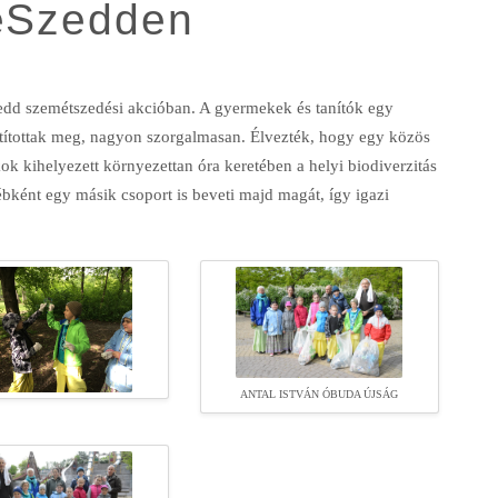
TeSzedden
Szedd szemétszedési akcióban. A gyermekek és tanítók egy
isztítottak meg, nagyon szorgalmasan. Élvezték, hogy egy közös
k kihelyezett környezettan óra keretében a helyi biodiverzitás
ébként egy másik csoport is beveti majd magát, így igazi
ANTAL ISTVÁN ÓBUDA ÚJSÁG