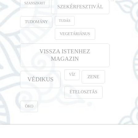
SZANSZKRIT
SZEKÉRFESZTIVÁL
TUDÁS
TUDOMÁNY
VEGETÁRIÁNUS
VISSZA ISTENHEZ
MAGAZIN
VÍZ
ZENE
VÉDIKUS
ÉTELOSZTÁS
ÖKO