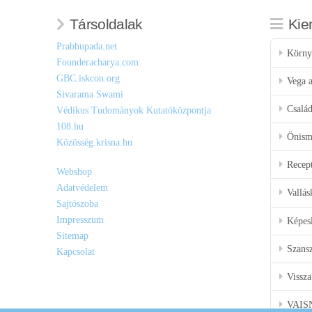
Társoldalak
Kie
Prabhupada.net
Körny
Founderacharya.com
GBC.iskcon.org
Vega a
Sivarama Swami
Csalá
Védikus Tudományok Kutatóközpontja
108.hu
Önisme
Közösség.krisna.hu
Recep
Webshop
Adatvédelem
Vallás
Sajtószoba
Impresszum
Képes
Sitemap
Szansz
Kapcsolat
Vissza
VAIS