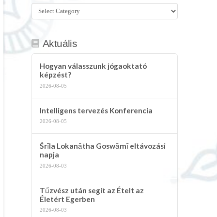
Összes
kategória
Aktuális
Hogyan válasszunk jógaoktató
képzést?
2026-08-05
Intelligens tervezés Konferencia
2026-08-05
Śrīla Lokanātha Goswāmī eltávozási
napja
2026-08-03
Tűzvész után segít az Ételt az
Életért Egerben
2026-08-03