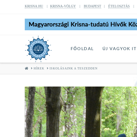
KRISNA.HU
|
KRISNA-VÖLGY
|
BUDAPEST
|
ÉTELOSZTÁS
FŐOLDAL
ÚJ VAGYOK I
HOME
HÍREK
ISKOLÁSAINK A TESZEDDEN