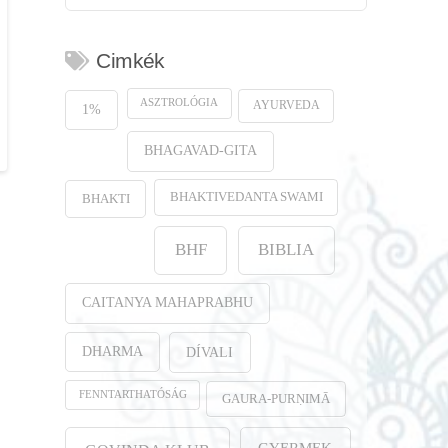
Cimkék
ASZTROLÓGIA
AYURVEDA
1%
BHAGAVAD-GITA
BHAKTIVEDANTA SWAMI
BHAKTI
BHF
BIBLIA
CAITANYA MAHAPRABHU
DHARMA
DÍVALI
FENNTARTHATÓSÁG
GAURA-PURṆIMĀ
GYERMEK