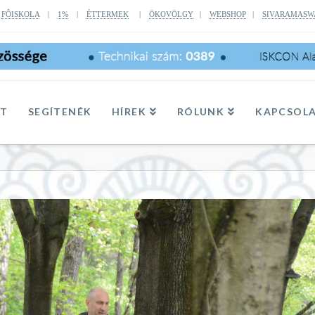
|
FÔISKOLA
|
1%
|
ÉTTERMEK
|
ÖKOVÖLGY
|
WEBSHOP
|
SIVARAMASW
TT
SEGÍTENÉK
HÍREK
RÓLUNK
KAPCSOL