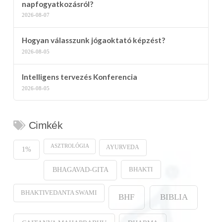
napfogyatkozásról?
2026-08-07
Hogyan válasszunk jógaoktató képzést?
2026-08-05
Intelligens tervezés Konferencia
2026-08-05
Cimkék
ASZTROLÓGIA
AYURVEDA
1%
BHAKTI
BHAGAVAD-GITA
BHAKTIVEDANTA SWAMI
BHF
BIBLIA