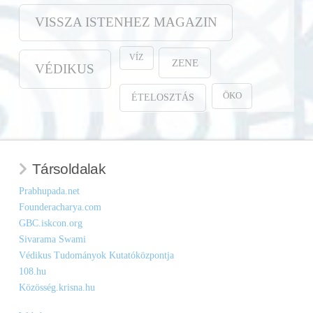
VISSZA ISTENHEZ MAGAZIN
VÍZ
ZENE
VÉDIKUS
ÖKO
ÉTELOSZTÁS
Társoldalak
Prabhupada.net
Founderacharya.com
GBC.iskcon.org
Sivarama Swami
Védikus Tudományok Kutatóközpontja
108.hu
Közösség.krisna.hu