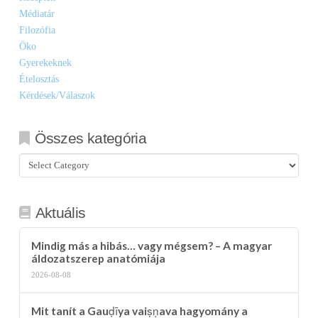
Médiatár
Filozófia
Öko
Gyerekeknek
Ételosztás
Kérdések/Válaszok
Összes kategória
Összes
kategória
Aktuális
Mindig más a hibás… vagy mégsem? – A magyar
áldozatszerep anatómiája
2026-08-08
Mit tanít a Gauḍīya vaiṣṇava hagyomány a