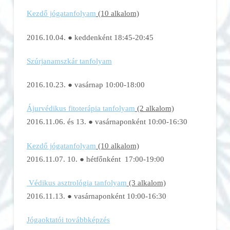
Kezdő jógatanfolyam
(10 alkalom)
2016.10.04. ● keddenként 18:45-20:45
Szúrjanamszkár tanfolyam
2016.10.23. ● vasárnap 10:00-18:00
Ájurvédikus fitoterápia tanfolyam
(2 alkalom)
2016.11.06. és 13. ● vasárnaponként 10:00-16:30
Kezdő jógatanfolyam
(10 alkalom)
2016.11.07. 10. ● hétfőnként 17:00-19:00
Védikus asztrológia tanfolyam
(3 alkalom)
2016.11.13. ● vasárnaponként 10:00-16:30
Jógaoktatói továbbképzés