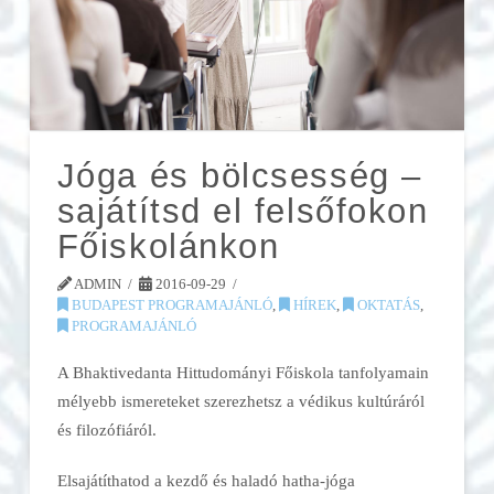
Jóga és bölcsesség –
sajátítsd el felsőfokon
Főiskolánkon
ADMIN
2016-09-29
BUDAPEST PROGRAMAJÁNLÓ
,
HÍREK
,
OKTATÁS
,
PROGRAMAJÁNLÓ
A Bhaktivedanta Hittudományi Főiskola tanfolyamain
mélyebb ismereteket szerezhetsz a védikus kultúráról
és filozófiáról.
Elsajátíthatod a kezdő és haladó hatha-jóga