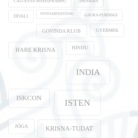
CAITANYA MAHAPRABHU
DHARMA
FENNTARTHATÓSÁG
GAURA-PURṆIMĀ
DÍVALI
GYERMEK
GOVINDA KLUB
HINDU
HARE KRISNA
INDIA
ISKCON
ISTEN
JÓGA
KRISNA-TUDAT