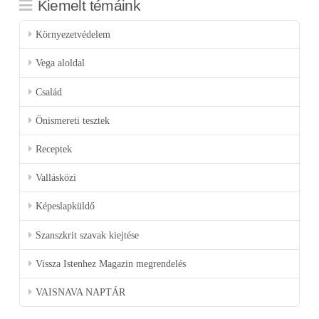
Kiemelt témáink
Környezetvédelem
Vega aloldal
Család
Önismereti tesztek
Receptek
Vallásközi
Képeslapküldő
Szanszkrit szavak kiejtése
Vissza Istenhez Magazin megrendelés
VAISNAVA NAPTÁR