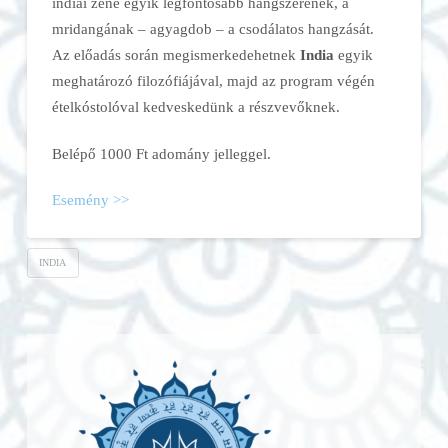
indiai zene egyik legfontosabb hangszerének, a
mridangának – agyagdob – a csodálatos hangzását.
Az előadás során megismerkedehetnek
India
egyik
meghatározó filozófiájával, majd az program végén
ételkóstolóval kedveskedünk a részvevőknek.
Belépő 1000 Ft adomány jelleggel.
Esemény >>
INDIA