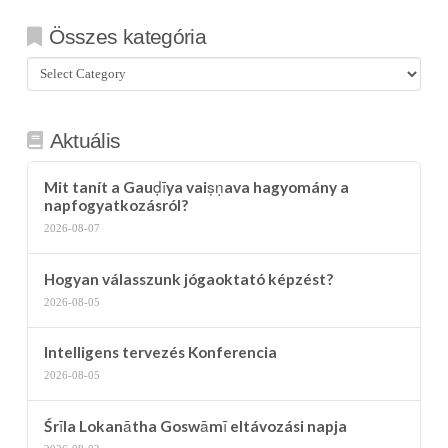
Összes kategória
Összes
kategória
Aktuális
Mit tanít a Gauḍīya vaiṣṇava hagyomány a
napfogyatkozásról?
2026-08-07
Hogyan válasszunk jógaoktató képzést?
2026-08-05
Intelligens tervezés Konferencia
2026-08-05
Śrīla Lokanātha Goswāmī eltávozási napja